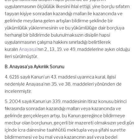
uygulanmasının ölçülülük ilkesini ihlal ettiği, yine borçlu sıfatım
taşıyan kişiye sonradan kazandığı malları ile kazancında ve
gelirinde meydana gelen artışları bildirme şeklinde bir
yükümlülük yüklenmesinin ve bu yükümlülüğe dair borçluya
herhangi bir bildirimde bulunulmaksızın disiplin hapsi
uygulanmasının çalışma hakkını sınırladığı belirtilerek
kuralın
Anayasa
’nın 2., 13., 19. ve 49. maddelerine aykırı olduğu
ileri sürülmüştür.
B. Anayasa’ya Aykırılık Sorunu
4. 6216 sayılı Kanun’un 43. maddesi uyarınca kural, ilgisi
nedeniyle Anayasa’nın 35. ve 38. maddeleri yönünden de
incelenmiştir.
5. 2004 sayılı Kanun’un 339. maddesinin itiraz konusu birinci
fıkrasında sonradan kazandığı malları veya kazancında ve
gelirinde gerçekleşen artışı, bu Kanun gereğince bildirmeye
mecbur olan borçlunun, geçerli bir mazereti olmaksızın yedi gün
içinde icra dairesine taahhütlü mektupla veya şifahi surette
bildirmemesi ve bu mal veya kazancının asıl veya bedel