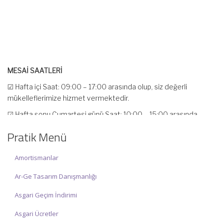
MESAİ SAATLERİ
☑ Hafta içi Saat: 09:00 – 17:00 arasında olup, siz değerli
mükelleflerimize hizmet vermektedir.
☑ Hafta sonu Cumartesi günü Saat: 10:00 – 15:00 arasında
olup, siz değerli mükelleflerimize hizmet vermektedir.
Pratik Menü
İlgi ve anlayışınız için İNCİ MUHASEBE MÜŞAVİRLİK Ailesi olarak
teşekkür ederiz.
Amortismanlar
Ar-Ge Tasarım Danışmanlığı
Asgari Geçim İndirimi
Asgari Ücretler