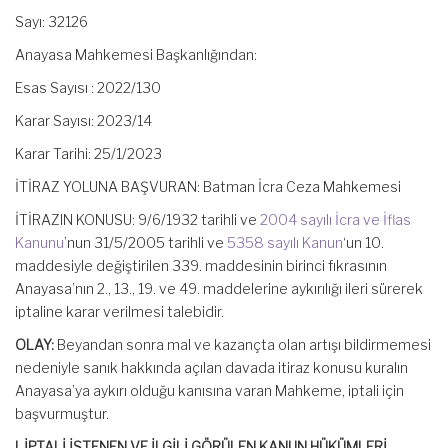
Sayı: 32126
Anayasa Mahkemesi Başkanlığından:
Esas Sayısı : 2022/130
Karar Sayısı: 2023/14
Karar Tarihi: 25/1/2023
İTİRAZ YOLUNA BAŞVURAN: Batman İcra Ceza Mahkemesi
İTİRAZIN KONUSU: 9/6/1932 tarihli ve
2004 sayılı İcra ve İflas
Kanunu
’nun 31/5/2005 tarihli ve
5358 sayılı Kanun
‘un 10.
maddesiyle değiştirilen 339. maddesinin birinci fıkrasının
Anayasa’nın 2., 13., 19. ve 49. maddelerine aykırılığı ileri sürerek
iptaline karar verilmesi talebidir.
OLAY:
Beyandan sonra mal ve kazançta olan artışı bildirmemesi
nedeniyle sanık hakkında açılan davada itiraz konusu kuralın
Anayasa’ya aykırı olduğu kanısına varan Mahkeme, iptali için
başvurmuştur.
I. İPTALİ İSTENEN VE İLGİLİ GÖRÜLEN KANUN HÜKÜMLERİ