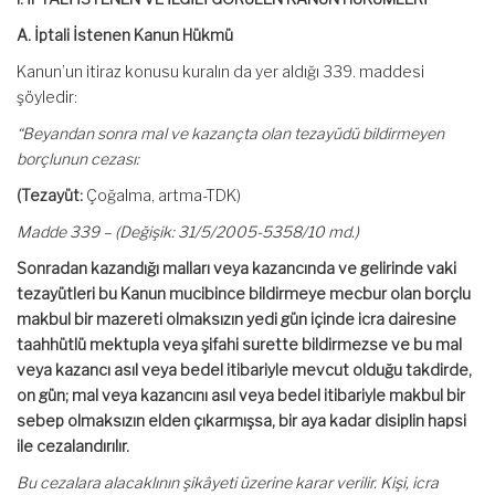
A. İptali İstenen Kanun Hükmü
Kanun’un itiraz konusu kuralın da yer aldığı 339. maddesi
şöyledir:
“Beyandan sonra mal ve kazançta olan tezayüdü bildirmeyen
borçlunun cezası:
(Tezayüt:
Çoğalma, artma-TDK)
Madde 339 – (Değişik: 31/5/2005-5358/10 md.)
Sonradan kazandığı malları veya kazancında ve gelirinde vaki
tezayütleri bu Kanun mucibince bildirmeye mecbur olan borçlu
makbul bir mazereti olmaksızın yedi gün içinde icra dairesine
taahhütlü mektupla veya şifahi surette bildirmezse ve bu mal
veya kazancı asıl veya bedel itibariyle mevcut olduğu takdirde,
on gün; mal veya kazancını asıl veya bedel itibariyle makbul bir
sebep olmaksızın elden çıkarmışsa, bir aya kadar disiplin hapsi
ile cezalandırılır.
Bu cezalara alacaklının şikâyeti üzerine karar verilir. Kişi, icra