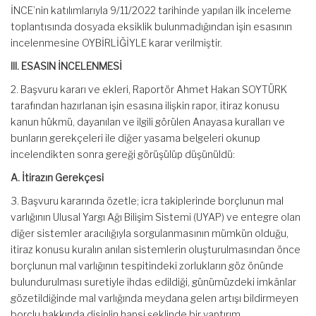
İNCE’nin katılımlarıyla 9/11/2022 tarihinde yapılan ilk inceleme
toplantısında dosyada eksiklik bulunmadığından işin esasının
incelenmesine OYBİRLİĞİYLE karar verilmiştir.
III. ESASIN İNCELENMESİ
2. Başvuru kararı ve ekleri, Raportör Ahmet Hakan SOYTÜRK
tarafından hazırlanan işin esasına ilişkin rapor, itiraz konusu
kanun hükmü, dayanılan ve ilgili görülen Anayasa kuralları ve
bunların gerekçeleri ile diğer yasama belgeleri okunup
incelendikten sonra gereği görüşülüp düşünüldü:
A. İtirazın Gerekçesi
3. Başvuru kararında özetle; icra takiplerinde borçlunun mal
varlığının Ulusal Yargı Ağı Bilişim Sistemi (UYAP) ve entegre olan
diğer sistemler aracılığıyla sorgulanmasının mümkün olduğu,
itiraz konusu kuralın anılan sistemlerin oluşturulmasından önce
borçlunun mal varlığının tespitindeki zorlukların göz önünde
bulundurulması suretiyle ihdas edildiği, günümüzdeki imkânlar
gözetildiğinde mal varlığında meydana gelen artışı bildirmeyen
borçlu hakkında disiplin hapsi şeklinde bir yaptırım