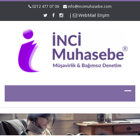
0212 477 07 06
info@incimuhasebe.com
|
WebMail Erişim