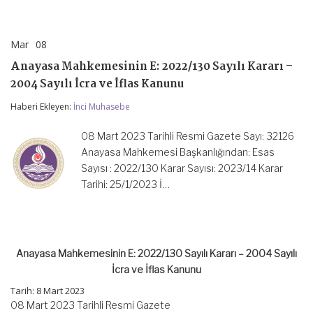
Mar
08
Anayasa
yorumlar kapalı
Mahkemesinin
Anayasa Mahkemesinin E: 2022/130 Sayılı Kararı –
E:
2022/130
2004 Sayılı İcra ve İflas Kanunu
Sayılı
Kararı
Haberi Ekleyen:
İnci Muhasebe
–
2004
08 Mart 2023 Tarihli Resmi Gazete Sayı: 32126
Sayılı
İcra
Anayasa Mahkemesi Başkanlığından: Esas
ve
Sayısı : 2022/130 Karar Sayısı: 2023/14 Karar
İflas
Tarihi: 25/1/2023 İ…
Kanunu
için
Anayasa Mahkemesinin E: 2022/130 Sayılı Kararı – 2004 Sayılı
İcra ve İflas Kanunu
Tarih: 8 Mart 2023
08 Mart 2023 Tarihli Resmi Gazete