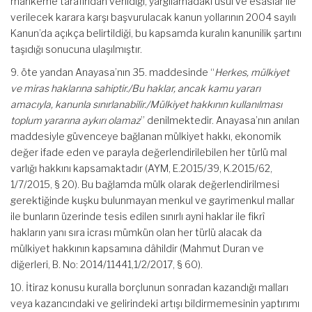
mahkeme tarafından verildiği, yargılamadaki usul ve esaslar ile
verilecek karara karşı başvurulacak kanun yollarının 2004 sayılı
Kanun’da açıkça belirtildiği, bu kapsamda kuralın kanunilik şartını
taşıdığı sonucuna ulaşılmıştır.
9. öte yandan Anayasa’nın 35. maddesinde “
Herkes, mülkiyet
ve miras haklarına sahiptir./Bu haklar, ancak kamu yararı
amacıyla, kanunla sınırlanabilir./Mülkiyet hakkının kullanılması
toplum yararına aykırı olamaz
” denilmektedir. Anayasa’nın anılan
maddesiyle güvenceye bağlanan mülkiyet hakkı, ekonomik
değer ifade eden ve parayla değerlendirilebilen her türlü mal
varlığı hakkını kapsamaktadır (AYM, E.2015/39, K.2015/62,
1/7/2015, § 20). Bu bağlamda mülk olarak değerlendirilmesi
gerektiğinde kuşku bulunmayan menkul ve gayrimenkul mallar
ile bunların üzerinde tesis edilen sınırlı ayni haklar ile fikrî
hakların yanı sıra icrası mümkün olan her türlü alacak da
mülkiyet hakkının kapsamına dâhildir (Mahmut Duran ve
diğerleri, B. No: 2014/11441,1/2/2017, § 60).
10. İtiraz konusu kuralla borçlunun sonradan kazandığı malları
veya kazancındaki ve gelirindeki artışı bildirmemesinin yaptırımı