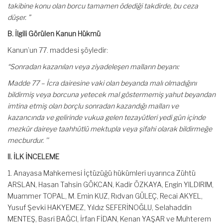
takibine konu olan borcu tamamen ödediği takdirde, bu ceza
düşer. ”
B. İlgili Görülen Kanun Hükmü
Kanun’un 77. maddesi şöyledir:
“Sonradan kazanılan veya ziyadeleşen malların beyanı:
Madde 77 – İcra dairesine vaki olan beyanda malı olmadığını
bildirmiş veya borcuna yetecek mal göstermemiş yahut beyandan
imtina etmiş olan borçlu sonradan kazandığı malları ve
kazancında ve gelirinde vukua gelen tezayütleri yedi gün içinde
mezkûr daireye taahhütlü mektupla veya şifahi olarak bildirmeğe
mecburdur. ’
’
II. İLK İNCELEME
1. Anayasa Mahkemesi İçtüzüğü hükümleri uyarınca Zühtü
ARSLAN, Hasan Tahsin GÖKCAN, Kadir ÖZKAYA, Engin YILDIRIM,
Muammer TOPAL, M. Emin KUZ, Rıdvan GÜLEÇ, Recai AKYEL,
Yusuf Şevki HAKYEMEZ, Yıldız SEFERİNOĞLU, Selahaddin
MENTEŞ, Basri BAĞCI, İrfan FİDAN, Kenan YAŞAR ve Muhterem