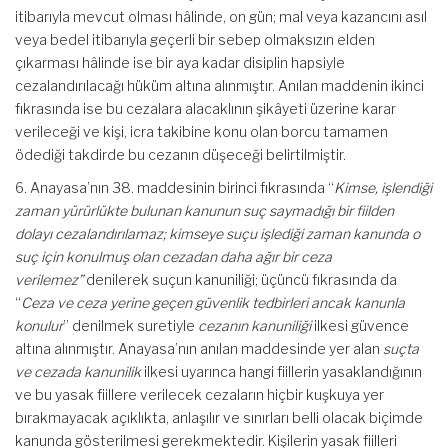
itibarıyla mevcut olması hâlinde, on gün; mal veya kazancını asıl
veya bedel itibarıyla geçerli bir sebep olmaksızın elden
çıkarması hâlinde ise bir aya kadar disiplin hapsiyle
cezalandırılacağı hüküm altına alınmıştır. Anılan maddenin ikinci
fıkrasında ise bu cezalara alacaklının şikâyeti üzerine karar
verileceği ve kişi, icra takibine konu olan borcu tamamen
ödediği takdirde bu cezanın düşeceği belirtilmiştir.
6. Anayasa’nın 38. maddesinin birinci fıkrasında “
Kimse, işlendiği
zaman yürürlükte bulunan kanunun suç saymadığı bir fiilden
dolayı cezalandırılamaz; kimseye suçu işlediği zaman kanunda o
suç için konulmuş olan cezadan daha ağır bir ceza
verilemez”
denilerek suçun kanuniliği; üçüncü fıkrasında da
“
Ceza ve ceza yerine geçen güvenlik tedbirleri ancak kanunla
konulur
” denilmek suretiyle
cezanın kanuniliği
ilkesi güvence
altına alınmıştır. Anayasa’nın anılan maddesinde yer alan
suçta
ve cezada kanunilik
ilkesi uyarınca hangi fiillerin yasaklandığının
ve bu yasak fiillere verilecek cezaların hiçbir kuşkuya yer
bırakmayacak açıklıkta, anlaşılır ve sınırları belli olacak biçimde
kanunda gösterilmesi gerekmektedir. Kişilerin yasak fiilleri