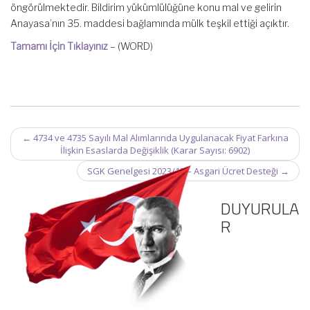
öngörülmektedir. Bildirim yükümlülüğüne konu mal ve gelirin
Anayasa’nın 35. maddesi bağlamında mülk teşkil ettiği açıktır.
Tamamı İçin Tıklayınız
– (WORD)
Post
←
4734 ve 4735 Sayılı Mal Alımlarında Uygulanacak Fiyat Farkına
navigation
İlişkin Esaslarda Değişiklik (Karar Sayısı: 6902)
SGK Genelgesi 2023/12 – Asgari Ücret Desteği
→
DUYURULA
R