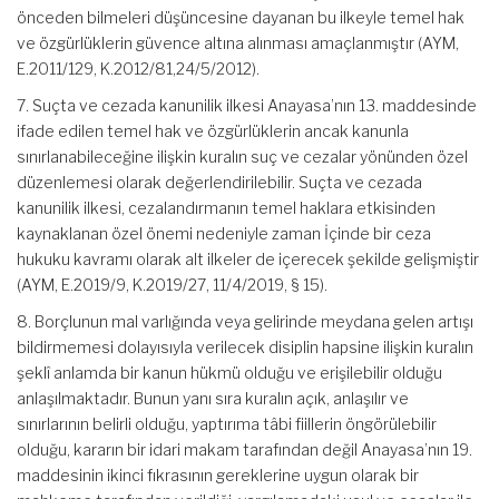
önceden bilmeleri düşüncesine dayanan bu ilkeyle temel hak
ve özgürlüklerin güvence altına alınması amaçlanmıştır (AYM,
E.2011/129, K.2012/81,24/5/2012).
7. Suçta ve cezada kanunilik ilkesi Anayasa’nın 13. maddesinde
ifade edilen temel hak ve özgürlüklerin ancak kanunla
sınırlanabileceğine ilişkin kuralın suç ve cezalar yönünden özel
düzenlemesi olarak değerlendirilebilir. Suçta ve cezada
kanunilik ilkesi, cezalandırmanın temel haklara etkisinden
kaynaklanan özel önemi nedeniyle zaman İçinde bir ceza
hukuku kavramı olarak alt ilkeler de içerecek şekilde gelişmiştir
(AYM, E.2019/9, K.2019/27, 11/4/2019, § 15).
8. Borçlunun mal varlığında veya gelirinde meydana gelen artışı
bildirmemesi dolayısıyla verilecek disiplin hapsine ilişkin kuralın
şeklî anlamda bir kanun hükmü olduğu ve erişilebilir olduğu
anlaşılmaktadır. Bunun yanı sıra kuralın açık, anlaşılır ve
sınırlarının belirli olduğu, yaptırıma tâbi fiillerin öngörülebilir
olduğu, kararın bir idari makam tarafından değil Anayasa’nın 19.
maddesinin ikinci fıkrasının gereklerine uygun olarak bir