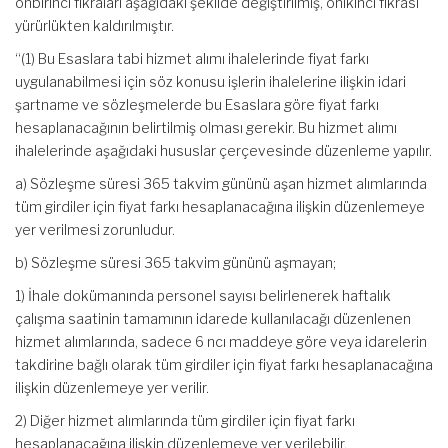
onbirinci fıkraları aşağıdaki şekilde değiştirilmiş, onikinci fıkrası
yürürlükten kaldırılmıştır.
“(1) Bu Esaslara tabi hizmet alımı ihalelerinde fiyat farkı
uygulanabilmesi için söz konusu işlerin ihalelerine ilişkin idari
şartname ve sözleşmelerde bu Esaslara göre fiyat farkı
hesaplanacağının belirtilmiş olması gerekir. Bu hizmet alımı
ihalelerinde aşağıdaki hususlar çerçevesinde düzenleme yapılır.
a) Sözleşme süresi 365 takvim gününü aşan hizmet alımlarında
tüm girdiler için fiyat farkı hesaplanacağına ilişkin düzenlemeye
yer verilmesi zorunludur.
b) Sözleşme süresi 365 takvim gününü aşmayan;
1) İhale dokümanında personel sayısı belirlenerek haftalık
çalışma saatinin tamamının idarede kullanılacağı düzenlenen
hizmet alımlarında, sadece 6 ncı maddeye göre veya idarelerin
takdirine bağlı olarak tüm girdiler için fiyat farkı hesaplanacağına
ilişkin düzenlemeye yer verilir.
2) Diğer hizmet alımlarında tüm girdiler için fiyat farkı
hesaplanacağına ilişkin düzenlemeye yer verilebilir.