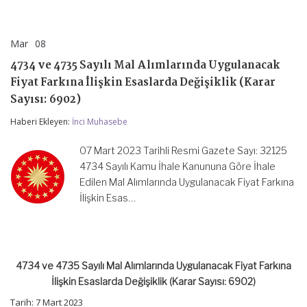
Mar
08
4734
yorumlar kapalı
ve
4734 ve 4735 Sayılı Mal Alımlarında Uygulanacak
4735
Sayılı
Fiyat Farkına İlişkin Esaslarda Değişiklik (Karar
Mal
Sayısı: 6902)
Alımlarında
Uygulanacak
Haberi Ekleyen:
İnci Muhasebe
Fiyat
Farkına
İlişkin
07 Mart 2023 Tarihli Resmi Gazete Sayı: 32125
Esaslarda
4734 Sayılı Kamu İhale Kanununa Göre İhale
Değişiklik
Edilen Mal Alımlarında Uygulanacak Fiyat Farkına
(Karar
Sayısı:
İlişkin Esas…
6902)
için
4734 ve 4735 Sayılı Mal Alımlarında Uygulanacak Fiyat Farkına
İlişkin Esaslarda Değişiklik (Karar Sayısı: 6902)
Tarih: 7 Mart 2023