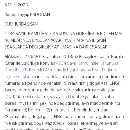
6 Mart 2023
Recep Tayyip ERDOĞAN
CUMHURBAŞKANI
4734 SAYILI KAMU İHALE KANUNUNA GÖRE İHALE EDİLEN MAL
ALIMLARINDA UYGULANACAK FİYAT FARKINA İLİŞKİN
ESASLARDA DEĞİŞİKLİK YAPILMASINA DAİR ESASLAR
MADDE 1
– 27/6/2013 tarihli ve 2013/5216 sayılı Bakanlar Kurulu
Kararı ile yürürlüğe konulan
4734 Sayılı Kamu İhale Kanununa
Göre İhale Edilen Mal Alımlarında Uygulanacak Fiyat Farkına
İlişkin Esasların
5 inci maddesinin ikinci fıkrasının (ç) bendinin (2)
numaralı alt bendinde yer alan “Sıvılaştırılmış doğal gaz (LNG)”
ibaresinden sonra gelmek üzere “ve sıkıştırılmış doğal gaz
(CNG)” ibaresi eklenmiş ve aynı alt bentte yer alan “fiyatını”
ibaresi “fiyatlarını” şeklinde değiştirilmiş, aynı maddenin ikinci
fıkrasının (d) bendinin (2) numaralı alt bendinde yer alan
“Sıvılaştırılmış doğal gaz (LNG)” ibaresinden sonra gelmek üzere
“ve sıkıştırılmış doğal gaz (CNG)” ibaresi eklenmiş ve aynı alt
bentte yer alan “fiyatını” ibaresi “fiyatlarını” şeklinde