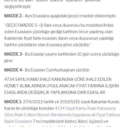
değiştirilmiştir.
MADDE 2
– Aynı Esaslara aşağıdaki geçici madde eklenmiştir.
“GEÇİCİ MADDE 5- (1) İlanı veya duyurusu bu maddeyi ihdas
eden Esasların yürürlüğe girdiği tarihten önce yapılmış olan
ihalelerde fiyat farkı esasları, ilanın veya duyurunun yapıldığı
tarihte yürürlükte olan Esaslara göre yürütülür.”
MADDE 3
– Bu Esaslar yayımı tarihinden 10 gün sonra yürürlüğe
girer.
MADDE 4
– Bu Esasları Cumhurbaşkanı yürütür.
4734 SAYILI KAMU İHALE KANUNUNA GÖRE İHALE EDİLEN
HİZMET ALIMLARINDA UYGULANACAK FİYAT FARKINA İLİŞKİN
ESASLARDA DEĞİŞİKLİK YAPILMASINA DAİR ESASLAR
MADDE 1-
27/6/2013 tarihli ve 2013/5215 sayılı Bakanlar Kurulu
Kararı ile yürürlüğe konulan
4734 Sayılı Kamu İhale Kanununa
Göre İhale Edilen Hizmet Alımlarında Uygulanacak Fiyat Farkına
İlişkin Esasların
7 nci maddesinin birinci, ikinci, üçüncü ve