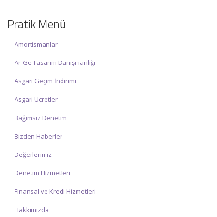
☑ Hafta sonu Cumartesi günü Saat: 10:00 – 15:00 arasında
olup, siz değerli mükelleflerimize hizmet vermektedir.
Pratik Menü
İlgi ve anlayışınız için İNCİ MUHASEBE MÜŞAVİRLİK Ailesi olarak
teşekkür ederiz.
Amortismanlar
Ar-Ge Tasarım Danışmanlığı
Asgari Geçim İndirimi
Asgari Ücretler
Bağımsız Denetim
Bizden Haberler
Değerlerimiz
Denetim Hizmetleri
Finansal ve Kredi Hizmetleri
Hakkımızda