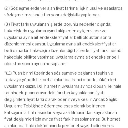
(2 ) Sözleşmelerde yer alan fiyat farkına ilişkin usul ve esaslarda
sözleşme imzalandıktan sonra değişiklik yapılamaz.
(3 ) Fiyat farkı uygulanan işlerde, zorunlu nedenler dışında,
hakedişlerin uygulama ayını takip eden ay içerisinde ve
uygulama ayına ait endeksler/fıyatlar belli olduktan sonra
düzenlenmesi esastır. Uygulama ayına ait endeksler/fıyatlar
belli olmadan hakedişin düzenlendiği hallerde, fiyat farkı hesabı
hakedişle birlikte yapılmaz, uygulama ayma ait endeksler belli
olduktan sonra ayrıca hesaplanır.”
“(11) Puan birimi üzerinden sözleşmeye bağlanan teşhis ve
tedaviye yönelik hizmet alımlarında, 5 inci madde hükümleri
uygulanmaksızın, ilgili hizmetin uygulama ayındaki puanı ile ihale
tarihindeki puanı arasındaki farktan kaynaklanan fiyat
değişimleri, fiyat farkı olarak ödenir veya kesilir. Ancak Sağlık
Uygulama Tebliğinde ödemeye esas olarak belirlenen
katsayının artırılmasından veya azaltılmasından kaynaklanan
fiyat değişimleri için ayrıca fiyat farkı hesaplanamaz. Bu hizmet
alımlarında ihale dokümanında personel sayısı belirlenerek