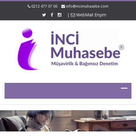
0212 477 07 06
info@incimuhasebe.com
|
WebMail Erişim