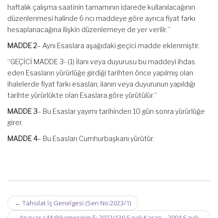
haftalık çalışma saatinin tamamının idarede kullanılacağının
düzenlenmesi halinde 6 ncı maddeye göre ayrıca fiyat farkı
hesaplanacağına ilişkin düzenlemeye de yer verilir.”
MADDE 2
– Aynı Esaslara aşağıdaki geçici madde eklenmiştir.
“GEÇİCİ MADDE 3- (1) İlanı veya duyurusu bu maddeyi ihdas
eden Esasların yürürlüğe girdiği tarihten önce yapılmış olan
ihalelerde fiyat farkı esasları, ilanın veya duyurunun yapıldığı
tarihte yürürlükte olan Esaslara göre yürütülür.”
MADDE 3
– Bu Esaslar yayımı tarihinden 10 gün sonra yürürlüğe
girer.
MADDE 4
– Bu Esasları Cumhurbaşkanı yürütür.
Post
←
Tahsilat İç Genelgesi (Seri No:2023/1)
navigation
Anayasa Mahkemesinin E: 2022/130 Sayılı Kararı – 2004 Sayılı