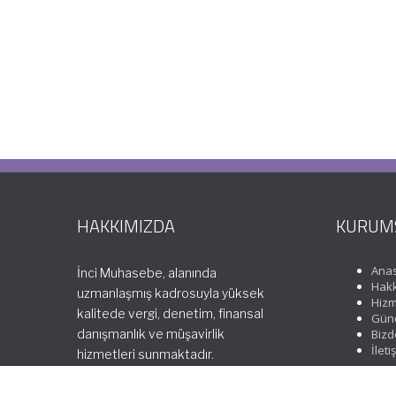
HAKKIMIZDA
KURUM
Ana
İnci Muhasebe, alanında
Hakk
uzmanlaşmış kadrosuyla yüksek
Hizm
kalitede vergi, denetim, finansal
Günc
danışmanlık ve müşavirlik
Bizd
İleti
hizmetleri sunmaktadır.