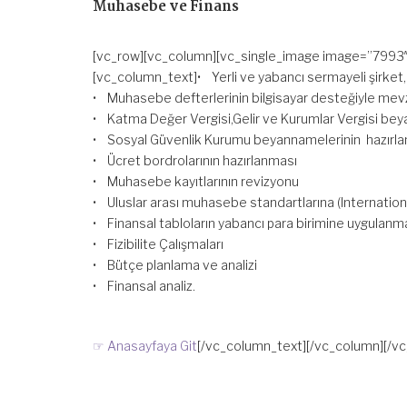
Muhasebe ve Finans
[vc_row][vc_column][vc_single_image image=”7993
[vc_column_text]• Yerli ve yabancı sermayeli şirket,
• Muhasebe defterlerinin bilgisayar desteğiyle mevz
• Katma Değer Vergisi,Gelir ve Kurumlar Vergisi be
• Sosyal Güvenlik Kurumu beyannamelerinin hazırl
• Ücret bordrolarının hazırlanması
• Muhasebe kayıtlarının revizyonu
• Uluslar arası muhasebe standartlarına (Internatio
• Finansal tabloların yabancı para birimine uygulanm
• Fizibilite Çalışmaları
• Bütçe planlama ve analizi
• Finansal analiz.
☞ Anasayfaya Git
[/vc_column_text][/vc_column][/vc