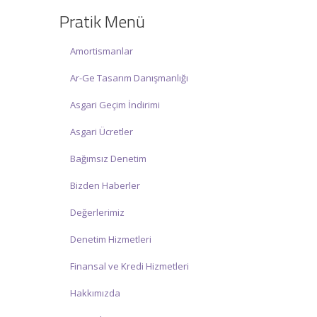
hizmet vermektedir.
Pratik Menü
☑ Hafta sonu Cumartesi günü Saat:
10:00 – 15:00 arasında olup, siz değerli
Amortismanlar
mükelleflerimize hizmet vermektedir.
Ar-Ge Tasarım Danışmanlığı
İlgi ve anlayışınız için İNCİ MUHASEBE
MÜŞAVİRLİK Ailesi olarak teşekkür
Asgari Geçim İndirimi
ederiz.
Asgari Ücretler
Bağımsız Denetim
Bizden Haberler
Değerlerimiz
Denetim Hizmetleri
Finansal ve Kredi Hizmetleri
Hakkımızda