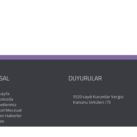
SAL
DUYURULAR
sayfa
5520 sayılı Kurumlar Vergisi
ımızda
Kanunu Sirküleri /73
etlerimiz
el Mevzuat
en Haberler
şim