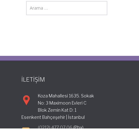
İLETİŞİM
Koza Mahallesi 1635. Sokak
No: 3 Maximoon Evleri C
Blok Zemin Kat D: 1
Esenkent Bahçeşehir | İstanbul
(0212) 477 07 06
(Pbx)
info@incimuhasebe.com