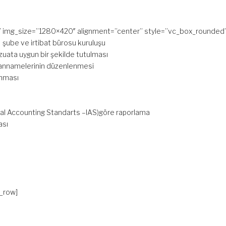
″ img_size=”1280×420″ alignment=”center” style=”vc_box_rounded”
 şube ve irtibat bürosu kuruluşu
uata uygun bir şekilde tutulması
yannamelerinin düzenlenmesi
anması
nal Accounting Standarts –IAS)göre raporlama
ası
_row]