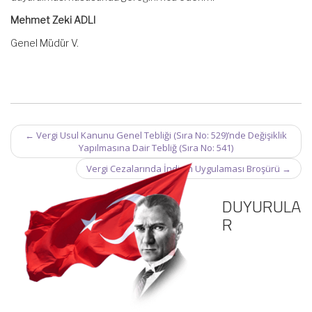
Mehmet Zeki ADLI
Genel Müdür V.
Post
←
Vergi Usul Kanunu Genel Tebliği (Sıra No: 529)’nde Değişiklik
navigation
Yapılmasına Dair Tebliğ (Sıra No: 541)
Vergi Cezalarında İndirim Uygulaması Broşürü
→
DUYURULA
R