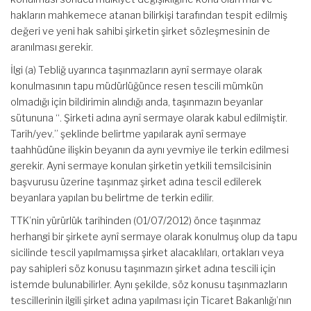
hakların mahkemece atanan bilirkişi tarafından tespit edilmiş
değeri ve yeni hak sahibi şirketin şirket sözleşmesinin de
aranılması gerekir.
İlgi (a) Tebliğ uyarınca taşınmazların aynî sermaye olarak
konulmasının tapu müdürlüğünce resen tescili mümkün
olmadığı için bildirimin alındığı anda, taşınmazın beyanlar
sütununa “. Şirketi adına aynî sermaye olarak kabul edilmiştir.
Tarih/yev.” şeklinde belirtme yapılarak aynî sermaye
taahhüdüne ilişkin beyanın da aynı yevmiye ile terkin edilmesi
gerekir. Ayni sermaye konulan şirketin yetkili temsilcisinin
başvurusu üzerine taşınmaz şirket adına tescil edilerek
beyanlara yapılan bu belirtme de terkin edilir.
TTK’nin yürürlük tarihinden (01/07/2012) önce taşınmaz
herhangi bir şirkete aynî sermaye olarak konulmuş olup da tapu
sicilinde tescil yapılmamışsa şirket alacaklıları, ortakları veya
pay sahipleri söz konusu taşınmazın şirket adına tescili için
istemde bulunabilirler. Aynı şekilde, söz konusu taşınmazların
tescillerinin ilgili şirket adına yapılması için Ticaret Bakanlığı’nın