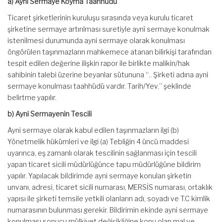
a) Ayni Sermaye Koyma Taahhüdü
Ticaret şirketlerinin kuruluşu sırasında veya kurulu ticaret
şirketine sermaye artırılması suretiyle aynî sermaye konulmak
istenilmesi durumunda ayni sermaye olarak konulması
öngörülen taşınmazların mahkemece atanan bilirkişi tarafından
tespit edilen değerine ilişkin rapor ile birlikte malikin/hak
sahibinin talebi üzerine beyanlar sütununa “.. Şirketi adına ayni
sermaye konulması taahhüdü vardır. Tarih/Yev.” şeklinde
belirtme yapılır.
b) Ayni Sermayenin Tescili
Ayni sermaye olarak kabul edilen taşınmazların ilgi (b)
Yönetmelik hükümleri ve ilgi (a) Tebliğin 4 üncü maddesi
uyarınca, eş zamanlı olarak tescilinin sağlanması için tescili
yapan ticaret sicili müdürlüğünce tapu müdürlüğüne bildirim
yapılır. Yapılacak bildirimde ayni sermaye konulan şirketin
unvanı, adresi, ticaret sicili numarası, MERSİS numarası, ortaklık
yapısı ile şirketi temsile yetkili olanların adı, soyadı ve T.C kimlik
numarasının bulunması gerekir. Bildirimin ekinde ayni sermaye
konulması sonucu mülkiyet değişikliğine konu olan mal ve