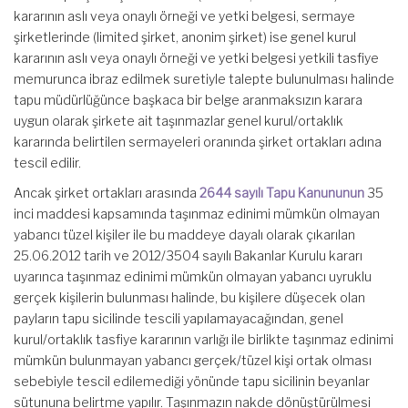
kararının aslı veya onaylı örneği ve yetki belgesi, sermaye
şirketlerinde (limited şirket, anonim şirket) ise genel kurul
kararının aslı veya onaylı örneği ve yetki belgesi yetkili tasfiye
memurunca ibraz edilmek suretiyle talepte bulunulması halinde
tapu müdürlüğünce başkaca bir belge aranmaksızın karara
uygun olarak şirkete ait taşınmazlar genel kurul/ortaklık
kararında belirtilen sermayeleri oranında şirket ortakları adına
tescil edilir.
Ancak şirket ortakları arasında
2644 sayılı Tapu Kanununun
35
inci maddesi kapsamında taşınmaz edinimi mümkün olmayan
yabancı tüzel kişiler ile bu maddeye dayalı olarak çıkarılan
25.06.2012 tarih ve 2012/3504 sayılı Bakanlar Kurulu kararı
uyarınca taşınmaz edinimi mümkün olmayan yabancı uyruklu
gerçek kişilerin bulunması halinde, bu kişilere düşecek olan
payların tapu sicilinde tescili yapılamayacağından, genel
kurul/ortaklık tasfiye kararının varlığı ile birlikte taşınmaz edinimi
mümkün bulunmayan yabancı gerçek/tüzel kişi ortak olması
sebebiyle tescil edilemediği yönünde tapu sicilinin beyanlar
sütununa belirtme yapılır. Taşınmazın nakde dönüştürülmesi