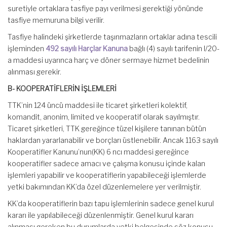
suretiyle ortaklara tasfiye payı verilmesi gerektiği yönünde
tasfiye memuruna bilgi verilir.
Tasfiye halindeki şirketlerde taşınmazların ortaklar adına tescili
işleminden
492 sayılı Harçlar Kanuna
bağlı (4) sayılı tarifenin I/20-
a maddesi uyarınca harç ve döner sermaye hizmet bedelinin
alınması gerekir.
B- KOOPERATİFLERİN İŞLEMLERİ
TTK’nin 124 üncü maddesi ile ticaret şirketleri kolektif,
komandit, anonim, limited ve kooperatif olarak sayılmıştır.
Ticaret şirketleri, TTK gereğince tüzel kişilere tanınan bütün
haklardan yararlanabilir ve borçları üstlenebilir. Ancak 1163 sayılı
Kooperatifler Kanunu’nun(KK) 6 ncı maddesi gereğince
kooperatifler sadece amacı ve çalışma konusu içinde kalan
işlemleri yapabilir ve kooperatiflerin yapabileceği işlemlerde
yetki bakımından KK’da özel düzenlemelere yer verilmiştir.
KK’da kooperatiflerin bazı tapu işlemlerinin sadece genel kurul
kararı ile yapılabileceği düzenlenmiştir. Genel kurul kararı
alınması gereken bu durumlarda yetki belgesinde söz konusu