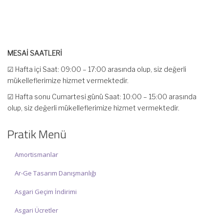
Pratik Menü
MESAİ SAATLERİ
Amortismanlar
☑ Hafta içi Saat: 09:00 – 17:00 arasında olup, siz değerli
mükelleflerimize hizmet vermektedir.
Ar-Ge Tasarım Danışmanlığı
☑ Hafta sonu Cumartesi günü Saat: 10:00 – 15:00 arasında
Asgari Geçim İndirimi
olup, siz değerli mükelleflerimize hizmet vermektedir.
Asgari Ücretler
İlgi ve anlayışınız için İNCİ MUHASEBE MÜŞAVİRLİK Ailesi olarak