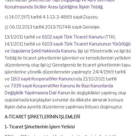
Konulmasında Siciller Arası İşbirliğine İlişkin Tebliğ
.
c) 14.07.1971 tarihli 4-1-13-3-4889 sayılı Duyuru.
ç) 06.02.2013 tarihli 2013/7(1744) sayılı Genelge.
13/1/2011 tarihli ve
6102 sayılı Türk Ticaret Kanunu
(TTK),
14/1/2011 tarihli ve
6103 sayılı Türk Ticaret Kanununun Yürürlüğü
ve Uygulama Şekli Hakkında Kanunu
, ilgi (a) Yönetmelik ve ilgi (b)
Tebliğ ile ticaret şirketlerinin işlemleri ve temsilcilerinin yetkileri
düzenlenmiş olup ilgi (ç) Genelgemiz ile ticaret şirketlerinin tapu
işlemlerine yönelik düzenlemeler yapılmıştır. 24/4/1969 tarihli
ve
1163 sayılı Kooperatifler Kanunu
‘nda 21/10/2021 tarihli
ve
7339 sayılı Kooperatifler Kanunu ile Bazı Kanunlarda
Değişiklik Yapılmasına Dair Kanun
ile değişiklikler yapılmış olup
uygulamada karşılaşılan sorunlar da dikkate alınarak konuya
ilişkin daha ayrıntılı düzenleme yapılması ihtiyacı doğmuştur.
A-TİCARET ŞİRKETLERİNİN İŞLEMLERİ
1- Ticaret Şirketlerinin İşlem Yetkisi