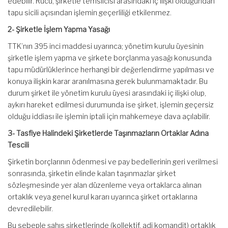
edebilir. Rücû, şirketle temsilcisi arasındaki iç ilişki olduğundan
tapu sicili açısından işlemin geçerliliği etkilenmez.
2- Şirketle İşlem Yapma Yasağı
TTK’nın 395 inci maddesi uyarınca; yönetim kurulu üyesinin
şirketle işlem yapma ve şirkete borçlanma yasağı konusunda
tapu müdürlüklerince herhangi bir değerlendirme yapılması ve
konuya ilişkin karar aranılmasına gerek bulunmamaktadır. Bu
durum şirket ile yönetim kurulu üyesi arasındaki iç ilişki olup,
aykırı hareket edilmesi durumunda ise şirket, işlemin geçersiz
olduğu iddiası ile işlemin iptali için mahkemeye dava açılabilir.
3- Tasfiye Halindeki Şirketlerde Taşınmazların Ortaklar Adına
Tescili
Şirketin borçlarının ödenmesi ve pay bedellerinin geri verilmesi
sonrasında, şirketin elinde kalan taşınmazlar şirket
sözleşmesinde yer alan düzenleme veya ortaklarca alınan
ortaklık veya genel kurul kararı uyarınca şirket ortaklarına
devredilebilir.
Bu sebeple şahıs şirketlerinde (kollektif, adi komandit) ortaklık