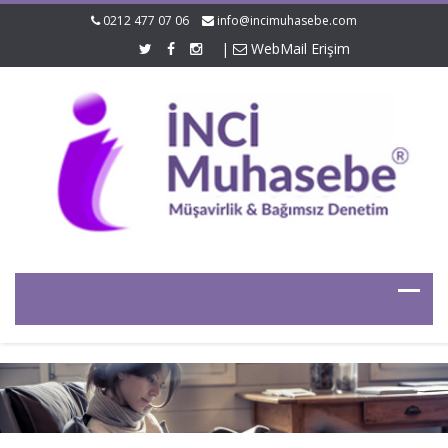
0212 477 07 06
info@incimuhasebe.com
|
WebMail Erişim