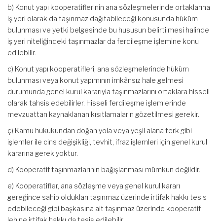
b) Konut yapı kooperatiflerinin ana sözleşmelerinde ortaklarına
iş yeri olarak da taşınmaz dağıtabileceği konusunda hüküm
bulunması ve yetki belgesinde bu hususun belirtilmesi halinde
iş yeri niteliğindeki taşınmazlar da ferdileşme işlemine konu
edilebilir.
c) Konut yapı kooperatifleri, ana sözleşmelerinde hüküm
bulunması veya konut yapımının imkânsız hale gelmesi
durumunda genel kurul kararıyla taşınmazlarını ortaklara hisseli
olarak tahsis edebilirler. Hisseli ferdileşme işlemlerinde
mevzuattan kaynaklanan kısıtlamaların gözetilmesi gerekir.
ç) Kamu hukukundan doğan yola veya yeşil alana terk gibi
işlemler ile cins değişikliği, tevhit, ifraz işlemleri için genel kurul
kararına gerek yoktur.
d) Kooperatif taşınmazlarının bağışlanması mümkün değildir.
e) Kooperatifler, ana sözleşme veya genel kurul kararı
gereğince sahip oldukları taşınmaz üzerinde irtifak hakkı tesis
edebileceği gibi başkasına ait taşınmaz üzerinde kooperatif
lehine irtifak hakkı da tesis edilebilir.