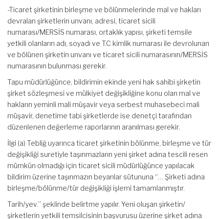
-Ticaret şirketinin birleşme ve bölünmelerinde mal ve hakları
devralan şirketlerin unvanı, adresi, ticaret sicili
numarası/MERSİS numarası, ortaklık yapısı, şirketi temsile
yetkili olanların adı, soyadı ve T.C kimlik numarası ile devrolunan
ve bölünen şirketin unvanı ve ticaret sicili numarasının/MERSİS
numarasının bulunması gerekir.
Tapu müdürlüğünce, bildirimin ekinde yeni hak sahibi şirketin
şirket sözleşmesi ve mülkiyet değişikliğine konu olan mal ve
hakların yeminli mali müşavir veya serbest muhasebeci mali
müşavir, denetime tabi şirketlerde ise denetçi tarafından
düzenlenen değerleme raporlarının aranılması gerekir.
İlgi (a) Tebliğ uyarınca ticaret şirketinin bölünme, birleşme ve tür
değişikliği suretiyle taşınmazların yeni şirket adına tescili resen
mümkün olmadığı için ticaret sicili müdürlüğünce yapılacak
bildirim üzerine taşınmazın beyanlar sütununa “… Şirketi adına
birleşme/bölünme/tür değişikliği işlemi tamamlanmıştır.
Tarih/yev.” şeklinde belirtme yapılır. Yeni oluşan şirketin/
şirketlerin yetkili temsilcisinin başvurusu üzerine şirket adına