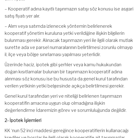
– Kooperatif adına kayıtlı taşınmazın satışı söz konusu ise asgari
satış fiyatı yer alır.
– Alım veya satımda izlenecek yöntemin belirlenerek
kooperatif yönetim kuruluna yetki verildiğine ilişkin bilgilerin
bulunması gerekir. Alınacak taşınmazın yeri ile ilgili olarak mutlak
surette ada ve parsel numaralarının belirtilmesi zorunlu olmayıp
il, ilçe veya bölge sınırlaması yapılması yeterlidir.
Üzerinde haciz, ipotek gibi şerhler veya kamu hukukundan
doğan kısıtlamalar bulunan bir taşınmazın kooperatif adına
alınması söz konusu ise bu hususta da genel kurul tarafından
verilen yetkinin yetki belgesinde açıkça belirtilmesi gerekir.
Genel kurul tarafından yeri ve niteliği belirlenen taşınmazın
kooperatifin amacına uygun olup olmadığına ilişkin
değerlendirme İdaremizin görev ve sorumluluğunda değildir.
2- İpotek İşlemleri
KK ‘nun 52 inci maddesi gereğince kooperatiflerin kullanacağı
krediler ve borçlar ile ilgili olarak kooperatife ait taşınmazlar