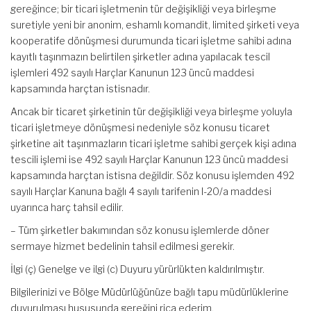
gereğince; bir ticari işletmenin tür değişikliği veya birleşme
suretiyle yeni bir anonim, eshamlı komandit, limited şirketi veya
kooperatife dönüşmesi durumunda ticari işletme sahibi adına
kayıtlı taşınmazın belirtilen şirketler adına yapılacak tescil
işlemleri 492 sayılı Harçlar Kanunun 123 üncü maddesi
kapsamında harçtan istisnadır.
Ancak bir ticaret şirketinin tür değişikliği veya birleşme yoluyla
ticari işletmeye dönüşmesi nedeniyle söz konusu ticaret
şirketine ait taşınmazların ticari işletme sahibi gerçek kişi adına
tescili işlemi ise 492 sayılı Harçlar Kanunun 123 üncü maddesi
kapsamında harçtan istisna değildir. Söz konusu işlemden 492
sayılı Harçlar Kanuna bağlı 4 sayılı tarifenin I-20/a maddesi
uyarınca harç tahsil edilir.
– Tüm şirketler bakımından söz konusu işlemlerde döner
sermaye hizmet bedelinin tahsil edilmesi gerekir.
İlgi (ç) Genelge ve ilgi (c) Duyuru yürürlükten kaldırılmıştır.
Bilgilerinizi ve Bölge Müdürlüğünüze bağlı tapu müdürlüklerine
duyurulması hususunda gereğini rica ederim.