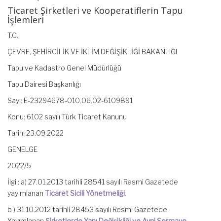
Ticaret Şirketleri ve Kooperatiflerin Tapu
İşlemleri
T.C.
ÇEVRE, ŞEHİRCİLİK VE İKLİM DEĞİŞİKLİĞİ BAKANLIĞI
Tapu ve Kadastro Genel Müdürlüğü
Tapu Dairesi Başkanlığı
Sayı: E-23294678-010.06.02-6109891
Konu: 6102 sayılı Türk Ticaret Kanunu
Tarih: 23.09.2022
GENELGE
2022/5
İlgi : a) 27.01.2013 tarihli 28541 sayılı Resmi Gazetede
yayımlanan
Ticaret Sicili Yönetmeliği
.
b ) 31.10.2012 tarihli 28453 sayılı Resmi Gazetede
Yayımlanan
Şirketlerde Yapı Değişikliği ve Ayni Sermaye