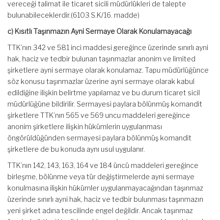
vereceği talimat ile ticaret sicili müdürlükleri de talepte
bulunabileceklerdir.(6103 S.K/16. madde)
c) Kısıtlı Taşınmazın Ayni Sermaye Olarak Konulamayacağı
TTK’nın 342 ve 581 inci maddesi gereğince üzerinde sınırlı ayni
hak, haciz ve tedbir bulunan taşınmazlar anonim ve limited
şirketlere ayni sermaye olarak konulamaz. Tapu müdürlüğünce
söz konusu taşınmazlar üzerine ayni sermaye olarak kabul
edildiğine ilişkin belirtme yapılamaz ve bu durum ticaret sicil
müdürlüğüne bildirilir. Sermayesi paylara bölünmüş komandit
şirketlere TTK’nın 565 ve 569 uncu maddeleri gereğince
anonim şirketlere ilişkin hükümlerin uygulanması
öngörüldüğünden sermayesi paylara bölünmüş komandit
şirketlere de bu konuda aynı usul uygulanır.
TTK’nın 142, 143, 163, 164 ve 184 üncü maddeleri gereğince
birleşme, bölünme veya tür değiştirmelerde ayni sermaye
konulmasına ilişkin hükümler uygulanmayacağından taşınmaz
üzerinde sınırlı ayni hak, haciz ve tedbir bulunması taşınmazın
yeni şirket adına tescilinde engel değildir. Ancak taşınmaz