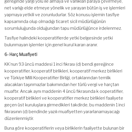
gereğinde yargı yolu ile almaya ve varlıkları paraya çevirmeye,
net varlığı elde etmeye yönelik ve yarayan bütün iş ve işlemleri
yapmaya yetkili ve zorunludurlar. Söz konusu işlemin tasfiye
kapsamında olup olmadığı ticaret sicil müdürlüğünün
sorumluluğunda olduğundan tapu müdürlüğünce irdelenmez.
Tasfiye halindeki kooperatiflerde yetki belgesinde yetki
bulunmayan işlemler için genel kurul kararı aranır.
6- Harç Muafiyeti
KK’nun 93 üncü maddesi 1 inci fıkrası (d) bendi gereğince
kooperatifler, kooperatif birlikleri, kooperatif merkez birlikleri
ve Türkiye Milli Kooperatifler Birliği, ortaklarından temlik
alacakları taşınmazlar bakımından her türlü vergi ve harçtan
muaftır. Ancak aynı maddenin 4 üncü fıkrasında k ooperatifler,
kooperatif birlikleri ve kooperatifler merkez birlikleri faaliyete
geçen üst kuruluşlara girmedikleri takdirde, bu maddenin 1 inci
fıkrasının (d) bendinde yazılı muafiyetten yararlanamayacağı
düzenlenmiştir.
Buna göre kooperatiflerin veya birliklerin faaliyette bulunan bir