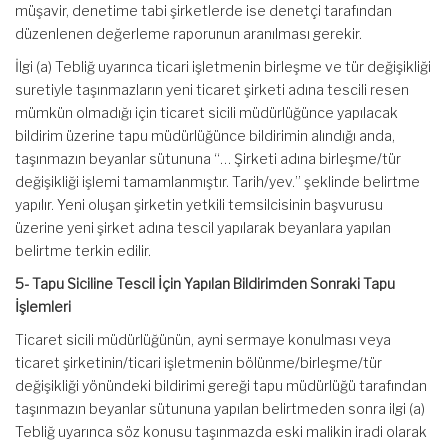
müşavir, denetime tabi şirketlerde ise denetçi tarafından
düzenlenen değerleme raporunun aranılması gerekir.
İlgi (a) Tebliğ uyarınca ticari işletmenin birleşme ve tür değişikliği
suretiyle taşınmazların yeni ticaret şirketi adına tescili resen
mümkün olmadığı için ticaret sicili müdürlüğünce yapılacak
bildirim üzerine tapu müdürlüğünce bildirimin alındığı anda,
taşınmazın beyanlar sütununa “… Şirketi adına birleşme/tür
değişikliği işlemi tamamlanmıştır. Tarih/yev.” şeklinde belirtme
yapılır. Yeni oluşan şirketin yetkili temsilcisinin başvurusu
üzerine yeni şirket adına tescil yapılarak beyanlara yapılan
belirtme terkin edilir.
5- Tapu Siciline Tescil İçin Yapılan Bildirimden Sonraki Tapu
İşlemleri
Ticaret sicili müdürlüğünün, ayni sermaye konulması veya
ticaret şirketinin/ticari işletmenin bölünme/birleşme/tür
değişikliği yönündeki bildirimi gereği tapu müdürlüğü tarafından
taşınmazın beyanlar sütununa yapılan belirtmeden sonra ilgi (a)
Tebliğ uyarınca söz konusu taşınmazda eski malikin iradi olarak