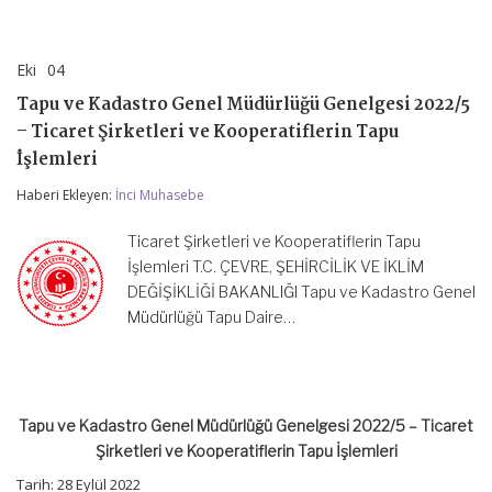
Eki
04
Tapu
yorumlar kapalı
ve
Tapu ve Kadastro Genel Müdürlüğü Genelgesi 2022/5
Kadastro
Genel
– Ticaret Şirketleri ve Kooperatiflerin Tapu
Müdürlüğü
İşlemleri
Genelgesi
2022/5
Haberi Ekleyen:
İnci Muhasebe
–
Ticaret
Şirketleri
Ticaret Şirketleri ve Kooperatiflerin Tapu
ve
İşlemleri T.C. ÇEVRE, ŞEHİRCİLİK VE İKLİM
Kooperatiflerin
DEĞİŞİKLİĞİ BAKANLIĞI Tapu ve Kadastro Genel
Tapu
İşlemleri
Müdürlüğü Tapu Daire…
için
Tapu ve Kadastro Genel Müdürlüğü Genelgesi 2022/5 – Ticaret
Şirketleri ve Kooperatiflerin Tapu İşlemleri
Tarih: 28 Eylül 2022