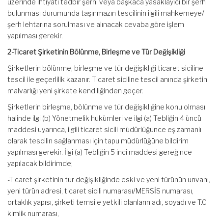
üzerinde ihtiyati tedbir şerhi veya başkaca yasaklayıcı bir şerh
bulunması durumunda taşınmazın tescilinin ilgili mahkemeye/
şerh lehtarına sorulması ve alınacak cevaba göre işlem
yapılması gerekir.
2-Ticaret Şirketinin Bölünme, Birleşme ve Tür Değişikliği
Şirketlerin bölünme, birleşme ve tür değişikliği ticaret siciline
tescil ile geçerlilik kazanır. Ticaret siciline tescil anında şirketin
malvarlığı yeni şirkete kendiliğinden geçer.
Şirketlerin birleşme, bölünme ve tür değişikliğine konu olması
halinde ilgi (b) Yönetmelik hükümleri ve ilgi (a) Tebliğin 4 üncü
maddesi uyarınca, ilgili ticaret sicili müdürlüğünce eş zamanlı
olarak tescilin sağlanması için tapu müdürlüğüne bildirim
yapılması gerekir. İlgi (a) Tebliğin 5 inci maddesi gereğince
yapılacak bildirimde;
-Ticaret şirketinin tür değişikliğinde eski ve yeni türünün unvanı,
yeni türün adresi, ticaret sicili numarası/MERSİS numarası,
ortaklık yapısı, şirketi temsile yetkili olanların adı, soyadı ve T.C
kimlik numarası,