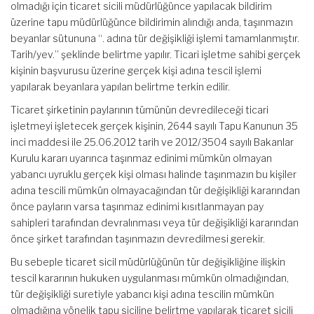
olmadığı için ticaret sicili müdürlüğünce yapılacak bildirim
üzerine tapu müdürlüğünce bildirimin alındığı anda, taşınmazın
beyanlar sütununa “. adına tür değişikliği işlemi tamamlanmıştır.
Tarih/yev.” şeklinde belirtme yapılır. Ticari işletme sahibi gerçek
kişinin başvurusu üzerine gerçek kişi adına tescil işlemi
yapılarak beyanlara yapılan belirtme terkin edilir.
Ticaret şirketinin paylarının tümünün devredileceği ticari
işletmeyi işletecek gerçek kişinin, 2644 sayılı Tapu Kanunun 35
inci maddesi ile 25.06.2012 tarih ve 2012/3504 sayılı Bakanlar
Kurulu kararı uyarınca taşınmaz edinimi mümkün olmayan
yabancı uyruklu gerçek kişi olması halinde taşınmazın bu kişiler
adına tescili mümkün olmayacağından tür değişikliği kararından
önce payların varsa taşınmaz edinimi kısıtlanmayan pay
sahipleri tarafından devralınması veya tür değişikliği kararından
önce şirket tarafından taşınmazın devredilmesi gerekir.
Bu sebeple ticaret sicil müdürlüğünün tür değişikliğine ilişkin
tescil kararının hukuken uygulanması mümkün olmadığından,
tür değişikliği suretiyle yabancı kişi adına tescilin mümkün
olmadığına yönelik tapu siciline belirtme yapılarak ticaret sicili