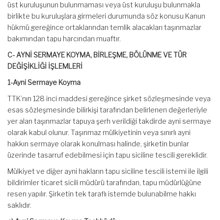
üst kuruluşunun bulunmaması veya üst kuruluşu bulunmakla
birlikte bu kuruluşlara girmeleri durumunda söz konusu Kanun
hükmü gereğince ortaklarından temlik alacakları taşınmazlar
bakımından tapu harcından muaftır.
C- AYNİ SERMAYE KOYMA, BİRLEŞME, BÖLÜNME VE TÜR
DEĞİŞİKLİĞİ İŞLEMLERİ
1-Ayni Sermaye Koyma
TTK’nın 128 inci maddesi gereğince şirket sözleşmesinde veya
esas sözleşmesinde bilirkişi tarafından belirlenen değerleriyle
yer alan taşınmazlar tapuya şerh verildiği takdirde ayni sermaye
olarak kabul olunur. Taşınmaz mülkiyetinin veya sınırlı ayni
hakkın sermaye olarak konulması halinde, şirketin bunlar
üzerinde tasarruf edebilmesi için tapu siciline tescili gereklidir.
Mülkiyet ve diğer ayni hakların tapu siciline tescili istemi ile ilgili
bildirimler ticaret sicili müdürü tarafından, tapu müdürlüğüne
resen yapılır. Şirketin tek taraflı istemde bulunabilme hakkı
saklıdır.