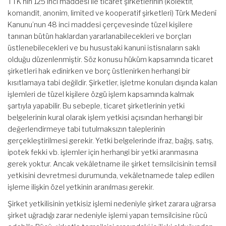
TTK’nın 125 inci maddesi ile ticaret şirketlerinin (kolektif,
komandit, anonim, limited ve kooperatif şirketleri) Türk Medenî
Kanunu’nun 48 inci maddesi çerçevesinde tüzel kişilere
tanınan bütün haklardan yararlanabilecekleri ve borçları
üstlenebilecekleri ve bu husustaki kanuni istisnaların saklı
olduğu düzenlenmiştir. Söz konusu hüküm kapsamında ticaret
şirketleri hak edinirken ve borç üstlenirken herhangi bir
kısıtlamaya tabi değildir. Şirketler, işletme konuları dışında kalan
işlemleri de tüzel kişilere özgü işlem kapsamında kalmak
şartıyla yapabilir. Bu sebeple, ticaret şirketlerinin yetki
belgelerinin kural olarak işlem yetkisi açısından herhangi bir
değerlendirmeye tabi tutulmaksızın taleplerinin
gerçekleştirilmesi gerekir. Yetki belgelerinde ifraz, bağış, satış,
ipotek fekki vb. işlemler için herhangi bir yetki aranmasına
gerek yoktur. Ancak vekâletname ile şirket temsilcisinin temsil
yetkisini devretmesi durumunda, vekâletnamede talep edilen
işleme ilişkin özel yetkinin aranılması gerekir.
Şirket yetkilisinin yetkisiz işlemi nedeniyle şirket zarara uğrarsa
şirket uğradığı zarar nedeniyle işlemi yapan temsilcisine rücû