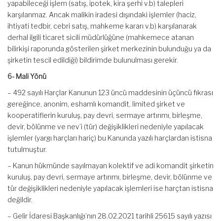
yapabileceği işlem (satış, ipotek, kira şerhi v.b) talepleri
karşılanmaz. Ancak malikin iradesi dışındaki işlemler (haciz,
ihtiyati tedbir, cebri satış, mahkeme kararı v.b) karşılanarak
derhal ilgili ticaret sicili müdürlüğüne (mahkemece atanan
bilirkişi raporunda gösterilen şirket merkezinin bulunduğu ya da
şirketin tescil edildiği) bildirimde bulunulması gerekir.
6- Mali Yönü
– 492 sayılı Harçlar Kanunun 123 üncü maddesinin üçüncü fıkrası
gereğince, anonim, eshamlı komandit, limited şirket ve
kooperatiflerin kuruluş, pay devri, sermaye artırımı, birleşme,
devir, bölünme ve nev’i (tür) değişiklikleri nedeniyle yapılacak
işlemler (yargı harçları hariç) bu Kanunda yazılı harçlardan istisna
tutulmuştur.
– Kanun hükmünde sayılmayan kolektif ve adi komandit şirketin
kuruluş, pay devri, sermaye artırımı, birleşme, devir, bölünme ve
tür değişiklikleri nedeniyle yapılacak işlemleri ise harçtan istisna
değildir.
– Gelir İdaresi Başkanlığı’nın 28.02.2021 tarihli 25615 sayılı yazısı