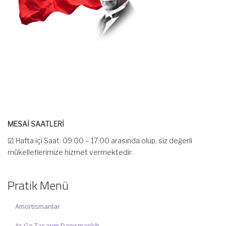
MESAİ SAATLERİ
☑ Hafta içi Saat: 09:00 – 17:00 arasında olup, siz değerli
mükelleflerimize hizmet vermektedir.
☑ Hafta sonu Cumartesi günü Saat: 10:00 – 15:00 arasında
olup, siz değerli mükelleflerimize hizmet vermektedir.
Pratik Menü
İlgi ve anlayışınız için İNCİ MUHASEBE MÜŞAVİRLİK Ailesi olarak
teşekkür ederiz.
Amortismanlar
Ar-Ge Tasarım Danışmanlığı