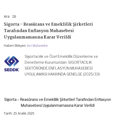
Ara
26
Sigorta
yorumlar kapalı
–
Sigorta – Reasürans ve Emeklilik Şirketleri
Reasürans
ve
Tarafından Enflasyon Muhasebesi
Emeklilik
Uygulanmamasına Karar Verildi
Şirketleri
Tarafından
Haberi Ekleyen:
İnci Muhasebe
Enflasyon
Muhasebesi
Uygulanmamasına
Sigortacılık ve Öze! Emeklilik Düzenleme ve
Karar
Denetleme Kurumundan: SİGORTACILIK
Verildi
SEKTÖRÜNDE ENFLASYON MUHASEBESİ
için
UYGULAMASI HAKKINDA GENELGE (2025/33)
Sigorta – Reasürans ve Emeklilik Şirketleri Tarafından Enflasyon
Muhasebesi Uygulanmamasına Karar Verildi
Tarih:
25 Aralık 2025