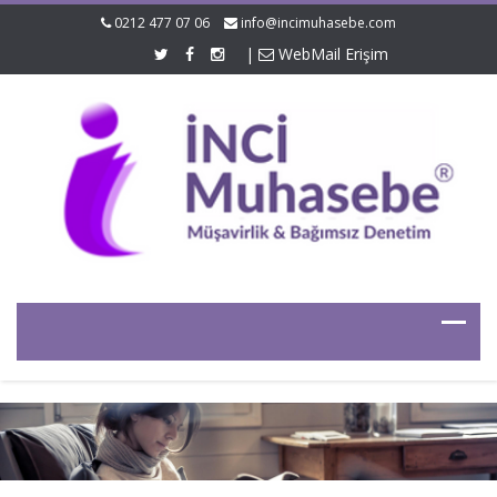
0212 477 07 06
info@incimuhasebe.com
|
WebMail Erişim