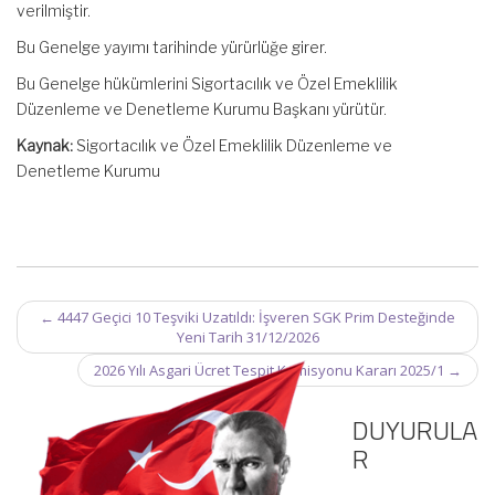
verilmiştir.
Bu Genelge yayımı tarihinde yürürlüğe girer.
Bu Genelge hükümlerini Sigortacılık ve Özel Emeklilik
Düzenleme ve Denetleme Kurumu Başkanı yürütür.
Kaynak:
Sigortacılık ve Özel Emeklilik Düzenleme ve
Denetleme Kurumu
Post
←
4447 Geçici 10 Teşviki Uzatıldı: İşveren SGK Prim Desteğinde
navigation
Yeni Tarih 31/12/2026
2026 Yılı Asgari Ücret Tespit Komisyonu Kararı 2025/1
→
DUYURULA
R