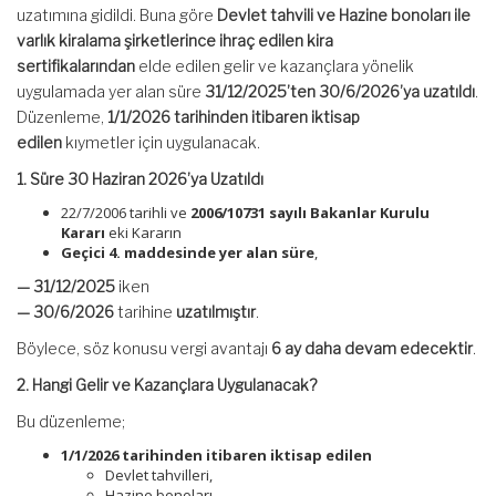
uzatımına gidildi. Buna göre
Devlet tahvili ve Hazine bonoları ile
varlık kiralama şirketlerince ihraç edilen kira
sertifikalarından
elde edilen gelir ve kazançlara yönelik
uygulamada yer alan süre
31/12/2025’ten 30/6/2026’ya uzatıldı
.
Düzenleme,
1/1/2026 tarihinden itibaren iktisap
edilen
kıymetler için uygulanacak.
1. Süre 30 Haziran 2026’ya Uzatıldı
22/7/2006 tarihli ve
2006/10731 sayılı Bakanlar Kurulu
Kararı
eki Kararın
Geçici 4. maddesinde yer alan süre
,
— 31/12/2025
iken
— 30/6/2026
tarihine
uzatılmıştır
.
Böylece, söz konusu vergi avantajı
6 ay daha devam edecektir
.
2. Hangi Gelir ve Kazançlara Uygulanacak?
Bu düzenleme;
1/1/2026 tarihinden itibaren iktisap edilen
Devlet tahvilleri,
Hazine bonoları,