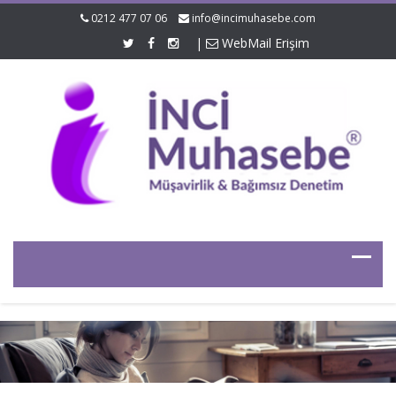
0212 477 07 06
info@incimuhasebe.com
|
WebMail Erişim