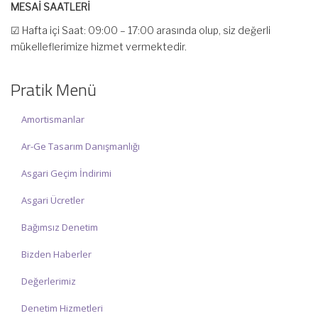
MESAİ SAATLERİ
☑ Hafta içi Saat: 09:00 – 17:00 arasında olup, siz değerli
mükelleflerimize hizmet vermektedir.
☑ Hafta sonu Cumartesi günü Saat: 10:00 – 15:00 arasında
olup, siz değerli mükelleflerimize hizmet vermektedir.
Pratik Menü
İlgi ve anlayışınız için İNCİ MUHASEBE MÜŞAVİRLİK Ailesi olarak
Amortismanlar
teşekkür ederiz.
Ar-Ge Tasarım Danışmanlığı
Asgari Geçim İndirimi
Asgari Ücretler
Bağımsız Denetim
Bizden Haberler
Değerlerimiz
Denetim Hizmetleri