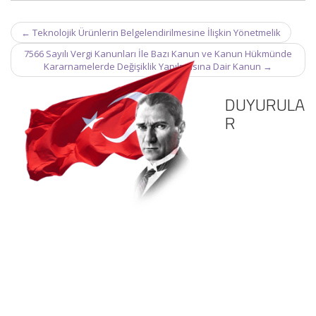
Post
←
Teknolojik Ürünlerin Belgelendirilmesine İlişkin Yönetmelik
navigation
7566 Sayılı Vergi Kanunları İle Bazı Kanun ve Kanun Hükmünde
Kararnamelerde Değişiklik Yapılmasına Dair Kanun
→
DUYURULA
R