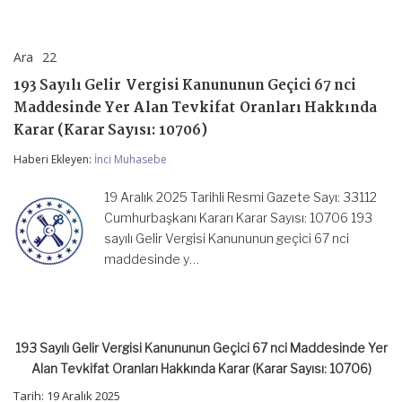
Ara
22
193
yorumlar kapalı
Sayılı
193 Sayılı Gelir Vergisi Kanununun Geçici 67 nci
Gelir
Vergisi
Maddesinde Yer Alan Tevkifat Oranları Hakkında
Kanununun
Karar (Karar Sayısı: 10706)
Geçici
67
Haberi Ekleyen:
İnci Muhasebe
nci
Maddesinde
Yer
19 Aralık 2025 Tarihli Resmi Gazete Sayı: 33112
Alan
Cumhurbaşkanı Kararı Karar Sayısı: 10706 193
Tevkifat
sayılı Gelir Vergisi Kanununun geçici 67 nci
Oranları
Hakkında
maddesinde y…
Karar
(Karar
Sayısı:
10706)
için
193 Sayılı Gelir Vergisi Kanununun Geçici 67 nci Maddesinde Yer
Alan Tevkifat Oranları Hakkında Karar (Karar Sayısı: 10706)
Tarih:
19 Aralık 2025