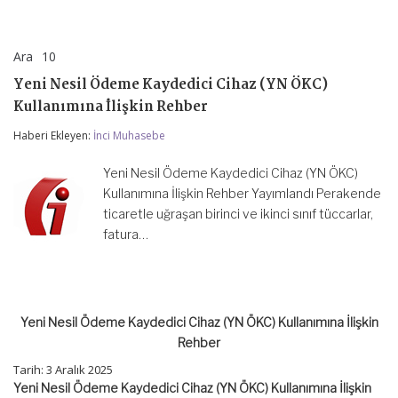
Ara
10
Yeni
yorumlar kapalı
Nesil
Yeni Nesil Ödeme Kaydedici Cihaz (YN ÖKC)
Ödeme
Kaydedici
Kullanımına İlişkin Rehber
Cihaz
(YN
Haberi Ekleyen:
İnci Muhasebe
ÖKC)
Kullanımına
Yeni Nesil Ödeme Kaydedici Cihaz (YN ÖKC)
İlişkin
Rehber
Kullanımına İlişkin Rehber Yayımlandı Perakende
için
ticaretle uğraşan birinci ve ikinci sınıf tüccarlar,
fatura…
Yeni Nesil Ödeme Kaydedici Cihaz (YN ÖKC) Kullanımına İlişkin
Rehber
Tarih:
3 Aralık 2025
Yeni Nesil Ödeme Kaydedici Cihaz (YN ÖKC) Kullanımına İlişkin