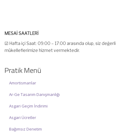
MESAİ SAATLERİ
☑ Hafta içi Saat: 09:00 – 17:00 arasında olup, siz değerli
mükelleflerimize hizmet vermektedir.
☑ Hafta sonu Cumartesi günü Saat: 10:00 – 15:00 arasında
olup, siz değerli mükelleflerimize hizmet vermektedir.
Pratik Menü
İlgi ve anlayışınız için İNCİ MUHASEBE MÜŞAVİRLİK Ailesi olarak
teşekkür ederiz.
Amortismanlar
Ar-Ge Tasarım Danışmanlığı
Asgari Geçim İndirimi
Asgari Ücretler
Bağımsız Denetim