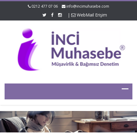
0212 477 07 06
info@incimuhasebe.com
|
WebMail Erişim