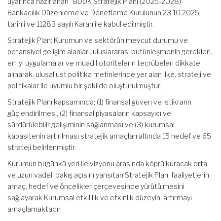
uyarınca hazırlanan “BDDK Stratejik Planı (2025-2028)”
Bankacılık Düzenleme ve Denetleme Kurulunun 23.10.2025
tarihli ve 11283 sayılı Kararı ile kabul edilmiştir.
Stratejik Plan; Kurumun ve sektörün mevcut durumu ve
potansiyel gelişim alanları, uluslararası bütünleşmenin gerekleri,
en iyi uygulamalar ve muadil otoritelerin tecrübeleri dikkate
alınarak, ulusal üst politika metinlerinde yer alan ilke, strateji ve
politikalar ile uyumlu bir şekilde oluşturulmuştur.
Stratejik Planı kapsamında; (1) finansal güven ve istikrarın
güçlendirilmesi, (2) finansal piyasaların kapsayıcı ve
sürdürülebilir gelişiminin sağlanması ve (3) kurumsal
kapasitenin artırılması stratejik amaçları altında 15 hedef ve 65
strateji belirlenmiştir.
Kurumun bugünkü yeri ile vizyonu arasında köprü kuracak orta
ve uzun vadeli bakış açısını yansıtan Stratejik Plan, faaliyetlerin
amaç, hedef ve öncelikler çerçevesinde yürütülmesini
sağlayarak Kurumsal etkililik ve etkinlik düzeyini artırmayı
amaçlamaktadır.