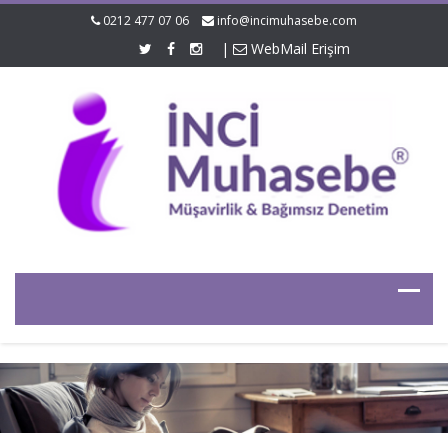
0212 477 07 06
info@incimuhasebe.com
|
WebMail Erişim