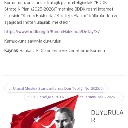
Kurumumuzun altıncı stratejik planı niteliğindeki “BDDK
Stratejik Planı (2025-2028)” metnine BDDK resmi internet
sitesinin “Kurum Hakkında / Stratejik Planlar” bölümünden ve
aşağıdaki linkten ulaşılabilmektedir.
https://www.bddk.org.tr/KurumHakkinda/Detay/37
Kamuoyuna saygıyla duyurulur.
Kaynak
: Bankacılık Düzenleme ve Denetleme Kurumu
Post
←
Ulusal Meslek Standartlarına Dair Tebliğ (No: 2025/5)
navigation
SGK Genelgesi 2013/11 – Güncellenmiş Hali – 2025
→
DUYURULA
R