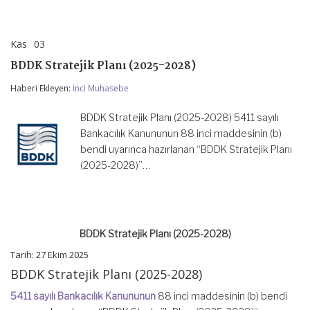
Kas
03
BDDK
yorumlar kapalı
Stratejik
BDDK Stratejik Planı (2025-2028)
Planı
(2025-
Haberi Ekleyen:
İnci Muhasebe
2028)
için
BDDK Stratejik Planı (2025-2028) 5411 sayılı
Bankacılık Kanununun 88 inci maddesinin (b)
bendi uyarınca hazırlanan “BDDK Stratejik Planı
(2025-2028)”…
BDDK Stratejik Planı (2025-2028)
Tarih: 27 Ekim 2025
BDDK Stratejik Planı (2025-2028)
5411 sayılı Bankacılık Kanununun
88 inci maddesinin (b) bendi