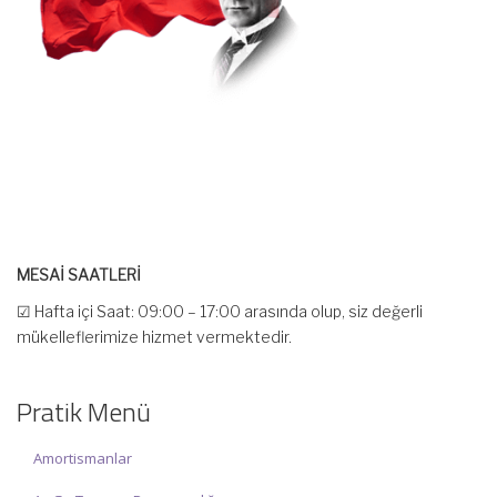
MESAİ SAATLERİ
☑ Hafta içi Saat: 09:00 – 17:00 arasında olup, siz değerli
mükelleflerimize hizmet vermektedir.
☑ Hafta sonu Cumartesi günü Saat: 10:00 – 15:00 arasında
olup, siz değerli mükelleflerimize hizmet vermektedir.
Pratik Menü
İlgi ve anlayışınız için İNCİ MUHASEBE MÜŞAVİRLİK Ailesi olarak
teşekkür ederiz.
Amortismanlar