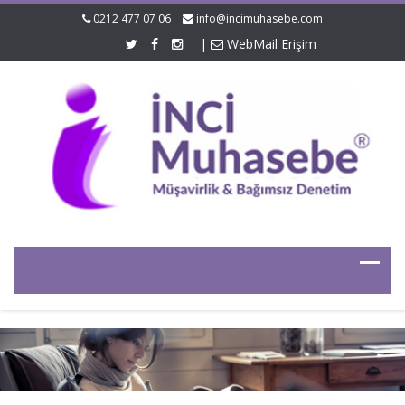
0212 477 07 06
info@incimuhasebe.com
|
WebMail Erişim