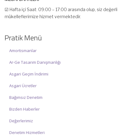
☑ Hafta içi Saat: 09:00 – 17:00 arasında olup, siz değerli
mükelleflerimize hizmet vermektedir.
☑ Hafta sonu Cumartesi günü Saat: 10:00 – 15:00 arasında
olup, siz değerli mükelleflerimize hizmet vermektedir.
Pratik Menü
İlgi ve anlayışınız için İNCİ MUHASEBE MÜŞAVİRLİK Ailesi olarak
teşekkür ederiz.
Amortismanlar
Ar-Ge Tasarım Danışmanlığı
Asgari Geçim İndirimi
Asgari Ücretler
Bağımsız Denetim
Bizden Haberler
Değerlerimiz
Denetim Hizmetleri