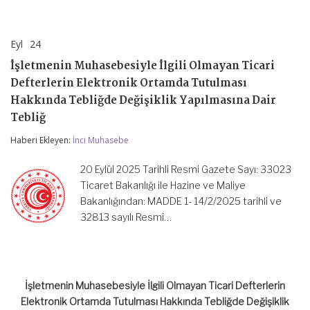
Eyl
24
İşletmenin
yorumlar kapalı
Muhasebesiyle
İşletmenin Muhasebesiyle İlgili Olmayan Ticari
İlgili
Olmayan
Defterlerin Elektronik Ortamda Tutulması
Ticari
Hakkında Tebliğde Değişiklik Yapılmasına Dair
Defterlerin
Elektronik
Tebliğ
Ortamda
Tutulması
Haberi Ekleyen:
İnci Muhasebe
Hakkında
Tebliğde
20 Eylül 2025 Tarihli Resmi Gazete Sayı: 33023
Değişiklik
Yapılmasına
Ticaret Bakanlığı ile Hazine ve Maliye
Dair
Bakanlığından: MADDE 1- 14/2/2025 tarihli ve
Tebliğ
32813 sayılı Resmî…
için
İşletmenin Muhasebesiyle İlgili Olmayan Ticari Defterlerin
Elektronik Ortamda Tutulması Hakkında Tebliğde Değişiklik