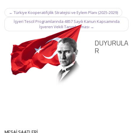
Post
←
Türkiye Kooperatifçilik Stratejisi ve Eylem Planı (2025-2029)
navigation
İşyeri Tescil Programlarında 4857 Sayılı Kanun Kapsamında
İşveren Vekili Tanımlanması
→
DUYURULA
R
MESAİ SAATLERİ