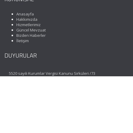
Anasayfa
Hakkımızda
Hizmetlerimiz
Güncel Mevzuat
Bizden Haberler
İletişim
DUYURULAR
5520 sayılı Kurumlar Vergisi Kanunu Sirküleri /73
İLETİŞİM
Koza Mahallesi 1635. Sokak No: 3 Maximoon Evleri C
Blok Zemin Kat D: 1 Esenkent Bahçeşehir | İstanbul
(0212) 477 07 06
(Pbx)
info@incimuhasebe.com