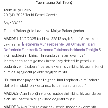
Yapılmasına Dair Tebliğ
Tarih: 20 Eylül 2025
20 Eylül 2025 Tarihli Resmi Gazete
Sayı: 33023
Ticaret Bakanlığı ile Hazine ve Maliye Bakanlığından:
MADDE 1-
14/2/2025 tarihli ve 32813 sayılı Resmî Gazete’de
yayımlanan
İşletmenin Muhasebesiyle İlgili Olmayan Ticari
Defterlerin Elektronik Ortamda Tutulması Hakkında Tebliğin
5
inci maddesinin birinci fıkrasında yer alan “uyarınca”
ibaresinden sonra gelmek üzere “pay defteri ile genel kurul
toplantı ve müzakere” ibaresi eklenmiş ve ikinci fıkrasının ikinci
cümlesi aşağıdaki şekilde değiştirilmiştir.
“Bu durumda pay defteri ile genel kurul toplantı ve müzakere
defterinin elektronik ortamda tutulması zorunludur.”
MADDE 2-
Aynı Tebliğin 9 uncu maddesinin ikinci fıkrasında yer
alan “iki” ibaresi “altı” şeklinde değiştirilmiştir.
MADDE 3-
Aynı Tebliğe aşağıdaki geçici madde eklenmiştir.