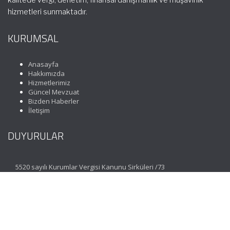
hizmetleri sunmaktadır.
KURUMSAL
Anasayfa
Hakkımızda
Hizmetlerimiz
Güncel Mevzuat
Bizden Haberler
İletişim
DUYURULAR
5520 sayılı Kurumlar Vergisi Kanunu Sirküleri /73
İLETİŞİM
Koza Mahallesi 1635. Sokak No: 3 Maximoon Evleri C