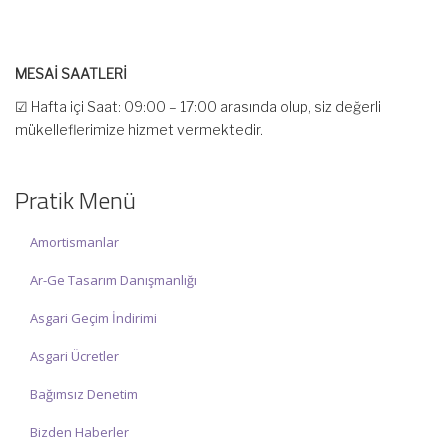
MESAİ SAATLERİ
☑ Hafta içi Saat: 09:00 – 17:00 arasında olup, siz değerli
mükelleflerimize hizmet vermektedir.
☑ Hafta sonu Cumartesi günü Saat: 10:00 – 15:00 arasında
olup, siz değerli mükelleflerimize hizmet vermektedir.
Pratik Menü
İlgi ve anlayışınız için İNCİ MUHASEBE MÜŞAVİRLİK Ailesi olarak
teşekkür ederiz.
Amortismanlar
Ar-Ge Tasarım Danışmanlığı
Asgari Geçim İndirimi
Asgari Ücretler
Bağımsız Denetim
Bizden Haberler