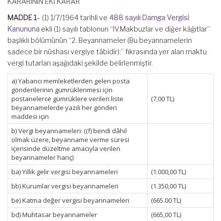
KARARININ EKİ KARAR
MADDE 1
– (1) 1/7/1964 tarihli ve
488 sayılı Damga Vergisi
Kanununa
ekli (1) sayılı tablonun “IV.Makbuzlar ve diğer kâğıtlar”
başlıklı bölümünün “2. Beyannameler (Bu beyannamelerin
sadece bir nüshası vergiye tâbidir):” fıkrasında yer alan maktu
vergi tutarları aşağıdaki şekilde belirlenmiştir.
a) Yabancı memleketlerden gelen posta
gönderilerinin gümrüklenmesi için
postanelerce gümrüklere verilen liste
(7,00 TL)
beyannamelerde yazılı her gönderi
maddesi için
b) Vergi beyannameleri: ((f) bendi dâhil
olmak üzere, beyanname verme süresi
içerisinde düzeltme amacıyla verilen
beyannameler hariç)
ba) Yıllık gelir vergisi beyannameleri
(1.000,00 TL)
bb) Kurumlar vergisi beyannameleri
(1.350,00 TL)
be) Katma değer vergisi beyannameleri
(665.00 TL)
bd) Muhtasar beyannameler
(665,00 TL)