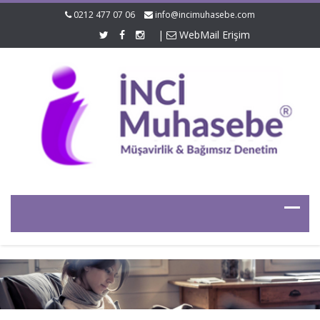
0212 477 07 06
info@incimuhasebe.com
|
WebMail Erişim