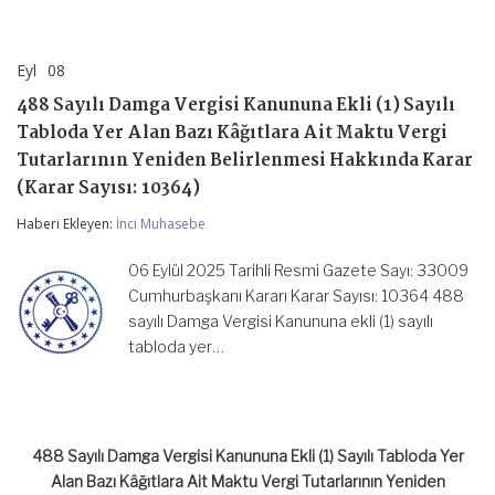
Eyl
08
488
yorumlar kapalı
Sayılı
488 Sayılı Damga Vergisi Kanununa Ekli (1) Sayılı
Damga
Vergisi
Tabloda Yer Alan Bazı Kâğıtlara Ait Maktu Vergi
Kanununa
Tutarlarının Yeniden Belirlenmesi Hakkında Karar
Ekli
(1)
(Karar Sayısı: 10364)
Sayılı
Tabloda
Haberi Ekleyen:
İnci Muhasebe
Yer
Alan
06 Eylül 2025 Tarihli Resmi Gazete Sayı: 33009
Bazı
Kâğıtlara
Cumhurbaşkanı Kararı Karar Sayısı: 10364 488
Ait
sayılı Damga Vergisi Kanununa ekli (1) sayılı
Maktu
tabloda yer…
Vergi
Tutarlarının
Yeniden
Belirlenmesi
Hakkında
Karar
488 Sayılı Damga Vergisi Kanununa Ekli (1) Sayılı Tabloda Yer
(Karar
Alan Bazı Kâğıtlara Ait Maktu Vergi Tutarlarının Yeniden
Sayısı: