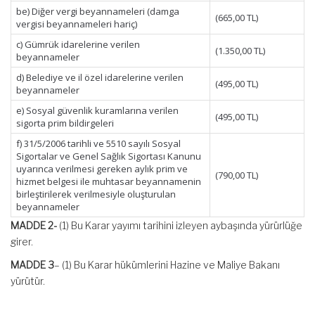
be) Diğer vergi beyannameleri (damga
(665,00 TL)
vergisi beyannameleri hariç)
c) Gümrük idarelerine verilen
(1.350,00 TL)
beyannameler
d) Belediye ve il özel idarelerine verilen
(495,00 TL)
beyannameler
e) Sosyal güvenlik kuramlarına verilen
(495,00 TL)
sigorta prim bildirgeleri
f) 31/5/2006 tarihli ve 5510 sayılı Sosyal
Sigortalar ve Genel Sağlık Sigortası Kanunu
uyarınca verilmesi gereken aylık prim ve
(790,00 TL)
hizmet belgesi ile muhtasar beyannamenin
birleştirilerek verilmesiyle oluşturulan
beyannameler
MADDE 2-
(1) Bu Karar yayımı tarihini izleyen aybaşında yürürlüğe
girer.
MADDE 3
– (1) Bu Karar hükümlerini Hazine ve Maliye Bakanı
yürütür.