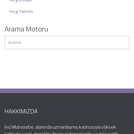
Vergi Kodları
Vergi Takvimi
Arama Motoru
HAKKIMIZDA
İnci Muhasebe, alanında uzmanlaşmış kadrosuyla yüksek
kalitede vergi, denetim, finansal danışmanlık ve müşavirlik