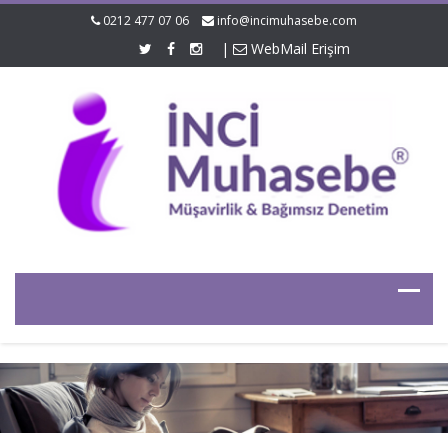
0212 477 07 06
info@incimuhasebe.com
|
WebMail Erişim