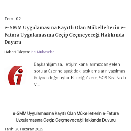
Tem
02
e-
yorumlar kapalı
SMM
e-SMM Uygulamasına Kayıtlı Olan Mükelleflerin e-
Uygulamasına
Kayıtlı
Fatura Uygulamasına Geçip Geçmeyeceği Hakkında
Olan
Duyuru
Mükelleflerin
e-
Haberi Ekleyen:
İnci Muhasebe
Fatura
Uygulamasına
Geçip
Başkanlığımıza, iletişim kanallarımızdan gelen
Geçmeyeceği
sorular üzerine aşağıdaki açıklamaların yapılması
Hakkında
ihtiyacı doğmuştur. Bilindiği üzere, 509 Sıra No.lu
Duyuru
için
V…
e-SMM Uygulamasına Kayıtlı Olan Mükelleflerin e-Fatura
Uygulamasına Geçip Geçmeyeceği Hakkında Duyuru
Tarih: 30 Haziran 2025