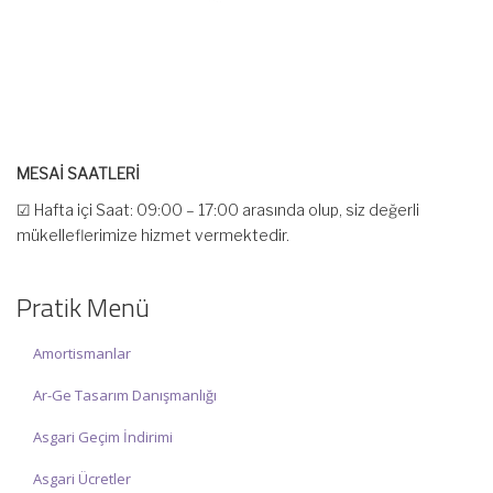
MESAİ SAATLERİ
☑ Hafta içi Saat: 09:00 – 17:00 arasında olup, siz değerli
mükelleflerimize hizmet vermektedir.
☑ Hafta sonu Cumartesi günü Saat: 10:00 – 15:00 arasında
olup, siz değerli mükelleflerimize hizmet vermektedir.
Pratik Menü
İlgi ve anlayışınız için İNCİ MUHASEBE MÜŞAVİRLİK Ailesi olarak
teşekkür ederiz.
Amortismanlar
Ar-Ge Tasarım Danışmanlığı
Asgari Geçim İndirimi
Asgari Ücretler