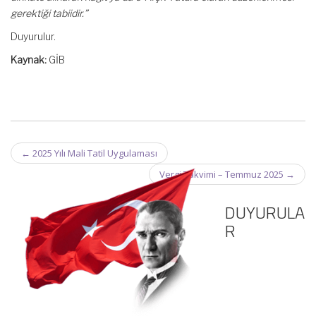
gerektiği tabiidir.”
Duyurulur.
Kaynak:
GİB
Post
←
2025 Yılı Mali Tatil Uygulaması
navigation
Vergi Takvimi – Temmuz 2025
→
DUYURULA
R