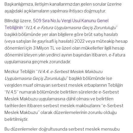
Başkanlığımıza, iletişim kanallarımızdan gelen sorular üzerine
aşağıdaki açıklamaların yapılması ihtiyacı doğmuştur.
Bilindiği üzere,
509 Sıra No.lu Vergi Usul Kanunu Genel
Tebliğinin
“
IV.1.4. e-Fatura Uygulamasına Geçiş Zorunluluğu
”
başlıklı bölümünde yer alan bilgilere göre brüt satış hasılatı
(veya satışları ile gayrisafi iş hasılatı) 2022 veya müteakip hesap
dönemleri için 3 Milyon TL ve üzeri olan mükellefler ilgili hesap
dönemini izleyen yılın yedinci ayının başından itibaren, e-Fatura
uygulamasına geçmek zorundadır.
Mezkur Tebliğin “
IV.4.4. e-Serbest Meslek Makbuzu
Uygulamasına Geçiş Zorunluluğu
” başlıklı bölümünde ise
vergiden muaf olmayan serbest meslek erbaplarının Tebliğin
“IV.4.5” numaralı bölümünde belirtilen sürelerde e-Serbest
Meslek Makbuzu uygulamasına dâhil olması ve belirtilen
tarihlerden itibaren serbest meslek makbuzlarını “e-Serbest
Meslek Makbuzu” olarak düzenlemelerinin zorunlu olduğu
belirtilmiştir.
Bu düzenlemeler doğrultusunda serbest meslek mensubu