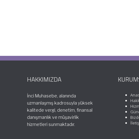
HAKKIMIZDA
KURUM
Ana
İnci Muhasebe, alanında
Hakk
uzmanlaşmış kadrosuyla yüksek
Hizm
kalitede vergi, denetim, finansal
Günc
danışmanlık ve müşavirlik
Bizd
İleti
hizmetleri sunmaktadır.