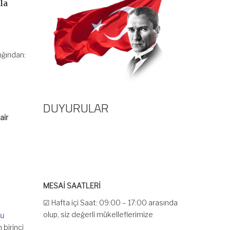
la
ığından:
DUYURULAR
air
MESAİ SAATLERİ
☑ Hafta içi Saat: 09:00 – 17:00 arasında
olup, siz değerli mükelleflerimize
Bu
hizmet vermektedir.
 birinci