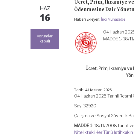
Ücret, Prim, İkramiye ve
HAZ
Ödenmesine Dair Yönetme
16
Haberi Ekleyen:
İnci Muhasebe
04 Haziran 2025
Ücret,
yorumlar
MADDE 1- 18/11
Prim,
kapalı
İkramiye
ve
Bu
Nitelikteki
Her
Ücret, Prim, İkramiye ve 
Türlü
Yöne
İstihkakın
Bankalar
Aracılığıyla
Tarih: 4 Haziran 2025
Ödenmesine
04 Haziran 2025 Tarihli Resmi
Dair
Yönetmelikte
Sayı 32920
Değişiklik
Yapılmasına
Çalışma ve Sosyal Güvenlik Ba
İlişkin
Yönetmelik
MADDE 1-
18/11/2008 tarihli 
için
Nitelikteki Her Türlü İstihkak