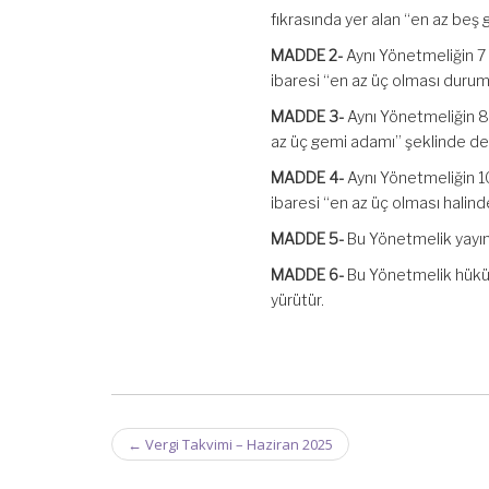
fıkrasında yer alan “en az beş g
MADDE 2-
Aynı Yönetmeliğin 7
ibaresi “en az üç olması durumu
MADDE 3-
Aynı Yönetmeliğin 8 
az üç gemi adamı” şeklinde deği
MADDE 4-
Aynı Yönetmeliğin 10
ibaresi “en az üç olması halinde
MADDE 5-
Bu Yönetmelik yayımı
MADDE 6-
Bu Yönetmelik hüküm
yürütür.
Post
←
Vergi Takvimi – Haziran 2025
navigation