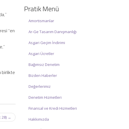
☑ Hafta sonu Cumartesi günü Saat:
Pratik Menü
10:00 – 15:00 arasında olup, siz değerli
da,”
mükelleflerimize hizmet vermektedir.
Amortismanlar
İlgi ve anlayışınız için İNCİ MUHASEBE
resi “en
Ar-Ge Tasarım Danışmanlığı
MÜŞAVİRLİK Ailesi olarak teşekkür
ederiz.
Asgari Geçim İndirimi
e,”
Asgari Ücretler
Bağımsız Denetim
birlikte
Bizden Haberler
Değerlerimiz
Denetim Hizmetleri
Finansal ve Kredi Hizmetleri
: 28)
→
Hakkımızda