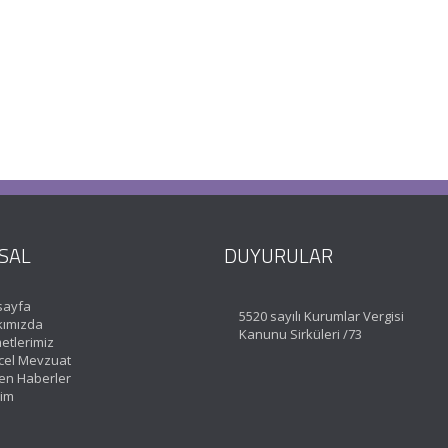
SAL
DUYURULAR
sayfa
5520 sayılı Kurumlar Vergisi
ımızda
Kanunu Sirküleri /73
etlerimiz
el Mevzuat
en Haberler
şim