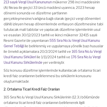
213 sayılı Vergi Usul Kanununun
mükerrer 298 inci maddesinin
(A) fıkrası ile geçici 33 üncü maddesi uyarınca, 2023 hesap
dönemi sonunda ve düzeltme şartlarının
gerçekleşmesine/varlığına bağlı olarak (geçici vergi dönemleri
dâhil) izleyen hesap dönemlerinde enflasyon düzeltmesine tabi
tutulacak mali tablolar ve yapılacak düzeltme işlemlerinin usul
ve esasları 30/12/2023 tarihli ve ikinci mükerrer 32415 sayılı
Resmi Gazete’de yayımlanan
555 Sıra No.lu Vergi Usul Kanunu
Genel Tebliği
ile belirlenmiş ve uygulamaya yönelik bazı hususlar
ile örnekli açıklamalara 20/2/2024 tarihli ve
165 Sıra No.lu Vergi
Usul Kanunu Sirküleri
ile 1/11/2024 tarihli ve
176 Sıra No.lu Vergi
Usul Kanunu Sirkülerinde
yer verilmiştir.
Söz konusu düzeltme işlemlerinde kullanılacak ortalama ticari
kredi faiz oranlarının belirlenmesi bu sirkülerin konusunu
oluşturmaktadır.
2. Ortalama Ticari Kredi Faiz Oranları
165 Sıra No.lu Vergi Usul Kanunu Sirkülerinin (12.3.) bölümünde
ortalama ticari kredi faiz oranlarının belirlenerek ilgili