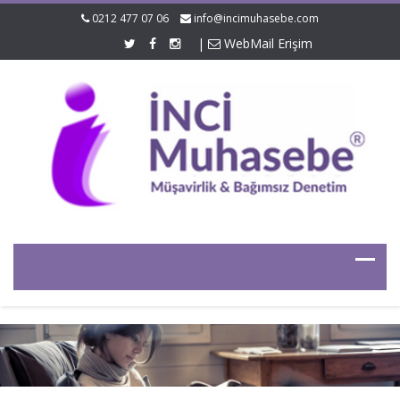
0212 477 07 06
info@incimuhasebe.com
|
WebMail Erişim