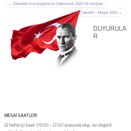
Post
←
Denetim Kuruluşlarınca Ödenecek 2025 Yılı Harçları
navigation
Vergi Takvimi – Mayıs 2025
→
DUYURULA
R
MESAİ SAATLERİ
☑ Hafta içi Saat: 09:00 – 17:00 arasında olup, siz değerli
mükelleflerimize hizmet vermektedir.