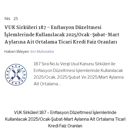
Nis
25
VUK
yorumlar kapalı
Sirküleri
VUK Sirküleri 187 – Enflasyon Düzeltmesi
187
–
İşlemlerinde Kullanılacak 2025/Ocak-Şubat-Mart
Enflasyon
Aylarına Ait Ortalama Ticari Kredi Faiz Oranları
Düzeltmesi
İşlemlerinde
Haberi Ekleyen:
İnci Muhasebe
Kullanılacak
2025/Ocak-
Şubat-
187 Sıra No.lu Vergi Usul Kanunu Sirküleri ile
Mart
Enflasyon Düzeltmesi İşlemlerinde Kullanılacak
Aylarına
2025/Ocak, 2025/Şubat Ve 2025/Mart Aylarına
Ait
Ortalama
Ait Ortalama…
Ticari
Kredi
Faiz
Oranları
için
VUK Sirküleri 187 – Enflasyon Düzeltmesi İşlemlerinde
Kullanılacak 2025/Ocak-Şubat-Mart Aylarına Ait Ortalama Ticari
Kredi Faiz Oranları