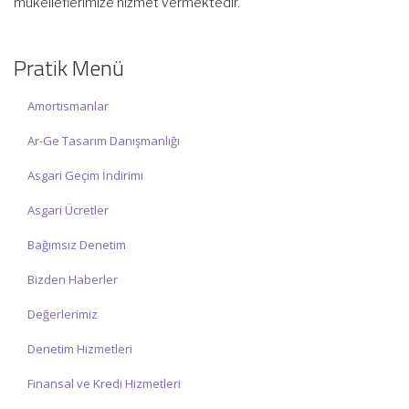
☑ Hafta sonu Cumartesi günü Saat: 10:00 – 15:00 arasında
olup, siz değerli mükelleflerimize hizmet vermektedir.
Pratik Menü
İlgi ve anlayışınız için İNCİ MUHASEBE MÜŞAVİRLİK Ailesi olarak
teşekkür ederiz.
Amortismanlar
Ar-Ge Tasarım Danışmanlığı
Asgari Geçim İndirimi
Asgari Ücretler
Bağımsız Denetim
Bizden Haberler
Değerlerimiz
Denetim Hizmetleri
Finansal ve Kredi Hizmetleri