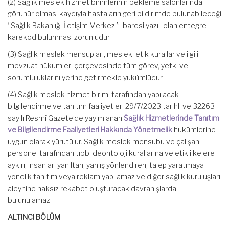
(2) Sağlık meslek hizmet birimlerinin bekleme salonlarında
görünür olması kaydıyla hastaların geri bildirimde bulunabileceği
“Sağlık Bakanlığı İletişim Merkezi” ibaresi yazılı olan entegre
karekod bulunması zorunludur.
(3) Sağlık meslek mensupları, mesleki etik kurallar ve ilgili
mevzuat hükümleri çerçevesinde tüm görev, yetki ve
sorumluluklarını yerine getirmekle yükümlüdür.
(4) Sağlık meslek hizmet birimi tarafından yapılacak
bilgilendirme ve tanıtım faaliyetleri 29/7/2023 tarihli ve 32263
sayılı Resmî Gazete’de yayımlanan
Sağlık Hizmetlerinde Tanıtım
ve Bilgilendirme Faaliyetleri Hakkında Yönetmelik
hükümlerine
uygun olarak yürütülür. Sağlık meslek mensubu ve çalışan
personel tarafından tıbbi deontoloji kurallarına ve etik ilkelere
aykırı, insanları yanıltan, yanlış yönlendiren, talep yaratmaya
yönelik tanıtım veya reklam yapılamaz ve diğer sağlık kuruluşları
aleyhine haksız rekabet oluşturacak davranışlarda
bulunulamaz.
ALTINCI BÖLÜM