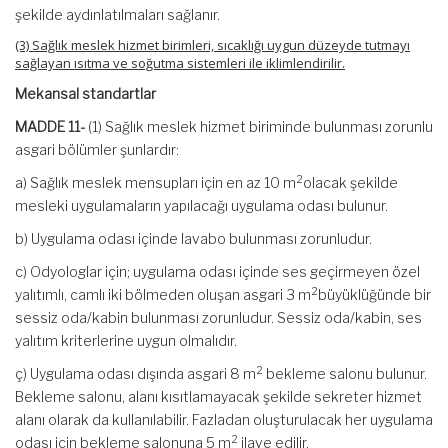
şekilde aydınlatılmaları sağlanır.
(3) Sağlık meslek hizmet birimleri, sıcaklığı uygun düzeyde tutmayı
sağlayan ısıtma ve soğutma sistemleri ile iklimlendirilir.
Mekansal standartlar
MADDE 11-
(1) Sağlık meslek hizmet biriminde bulunması zorunlu
asgari bölümler şunlardır:
2
a) Sağlık meslek mensupları için en az 10 m
olacak şekilde
mesleki uygulamaların yapılacağı uygulama odası bulunur.
b) Uygulama odası içinde lavabo bulunması zorunludur.
c) Odyologlar için; uygulama odası içinde ses geçirmeyen özel
2
yalıtımlı, camlı iki bölmeden oluşan asgari 3 m
büyüklüğünde bir
sessiz oda/kabin bulunması zorunludur. Sessiz oda/kabin, ses
yalıtım kriterlerine uygun olmalıdır.
2
ç) Uygulama odası dışında asgari 8 m
bekleme salonu bulunur.
Bekleme salonu, alanı kısıtlamayacak şekilde sekreter hizmet
alanı olarak da kullanılabilir. Fazladan oluşturulacak her uygulama
2
odası için bekleme salonuna 5 m
ilave edilir.