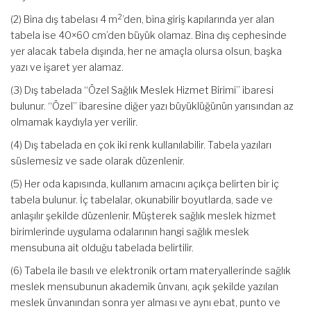
2
(2) Bina dış tabelası 4 m
’den, bina giriş kapılarında yer alan
tabela ise 40×60 cm’den büyük olamaz. Bina dış cephesinde
yer alacak tabela dışında, her ne amaçla olursa olsun, başka
yazı ve işaret yer alamaz.
(3) Dış tabelada “Özel Sağlık Meslek Hizmet Birimi” ibaresi
bulunur. “Özel” ibaresine diğer yazı büyüklüğünün yarısından az
olmamak kaydıyla yer verilir.
(4) Dış tabelada en çok iki renk kullanılabilir. Tabela yazıları
süslemesiz ve sade olarak düzenlenir.
(5) Her oda kapısında, kullanım amacını açıkça belirten bir iç
tabela bulunur. İç tabelalar, okunabilir boyutlarda, sade ve
anlaşılır şekilde düzenlenir. Müşterek sağlık meslek hizmet
birimlerinde uygulama odalarının hangi sağlık meslek
mensubuna ait olduğu tabelada belirtilir.
(6) Tabela ile basılı ve elektronik ortam materyallerinde sağlık
meslek mensubunun akademik ünvanı, açık şekilde yazılan
meslek ünvanından sonra yer alması ve aynı ebat, punto ve