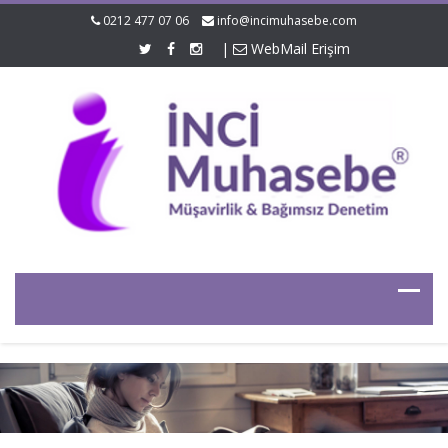
0212 477 07 06
info@incimuhasebe.com
|
WebMail Erişim