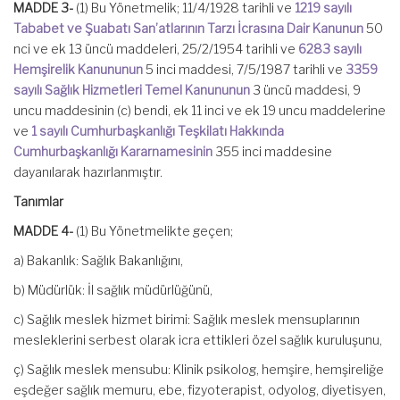
MADDE 3-
(1) Bu Yönetmelik; 11/4/1928 tarihli ve
1219 sayılı
Tababet ve Şuabatı San’atlarının Tarzı İcrasına Dair Kanunun
50
nci ve ek 13 üncü maddeleri, 25/2/1954 tarihli ve
6283 sayılı
Hemşirelik Kanununun
5 inci maddesi, 7/5/1987 tarihli ve
3359
sayılı Sağlık Hizmetleri Temel Kanununun
3 üncü maddesi, 9
uncu maddesinin (c) bendi, ek 11 inci ve ek 19 uncu maddelerine
ve
1 sayılı Cumhurbaşkanlığı Teşkilatı Hakkında
Cumhurbaşkanlığı Kararnamesinin
355 inci maddesine
dayanılarak hazırlanmıştır.
Tanımlar
MADDE 4-
(1) Bu Yönetmelikte geçen;
a) Bakanlık: Sağlık Bakanlığını,
b) Müdürlük: İl sağlık müdürlüğünü,
c) Sağlık meslek hizmet birimi: Sağlık meslek mensuplarının
mesleklerini serbest olarak icra ettikleri özel sağlık kuruluşunu,
ç) Sağlık meslek mensubu: Klinik psikolog, hemşire, hemşireliğe
eşdeğer sağlık memuru, ebe, fizyoterapist, odyolog, diyetisyen,