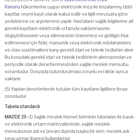
Kanunu
hükümlerine uygun elektronik imza ile imzalanmış tıbbi
kayıtlar, resmî kayıt olarak kabul edilir ve ilgili mevzuata göre
yedekleme ve arşivlemesi yapılır. Hastaların sağlık bilgilerine ait
gerekli kayıtların elektronik ortamda saklanmasının,
değiştirilmesinin veya silinmesinin önlenmesi ve gizliliğin ihlal
edilmemesi için fiziki, manyetik veya elektronik müdahalelere
ve olası suistimallere karşı gerekli idari ve teknik tedbirler alınır.
Bu konudaki gerekli idari ve teknik tedbirlerin alınmasından ve
periyodik olarak denetlenmesinden sağlık meslek mensubu
sorumludur. Dosyada bulundurulması zorunlu evraklar ayrıca
saklanır.
(5) Yapılan denetimlerde tutulan tüm kayıtların ilgililere ibrazı
zorunludur.
Tabela standardı
MADDE 19-
(1) Sağlık meslek hizmet biriminin tabelaları ile basılı
ve elektronik ortam materyallerinde, sağlık meslek
mensubunun adı ve ünvanı dışında başka bir isim, meslek adı
veya uzman ibaresi kullanılamaz.