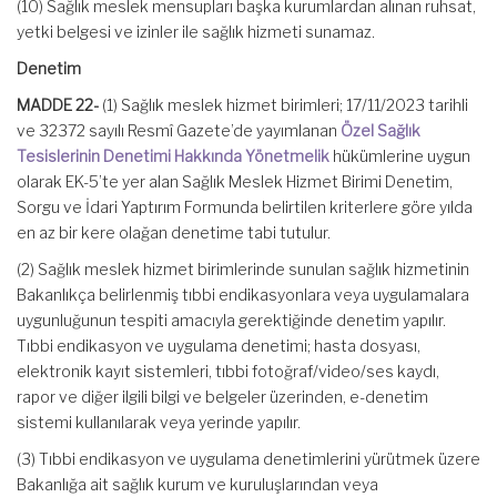
(10) Sağlık meslek mensupları başka kurumlardan alınan ruhsat,
yetki belgesi ve izinler ile sağlık hizmeti sunamaz.
Denetim
MADDE 22-
(1) Sağlık meslek hizmet birimleri; 17/11/2023 tarihli
ve 32372 sayılı Resmî Gazete’de yayımlanan
Özel Sağlık
Tesislerinin Denetimi Hakkında Yönetmelik
hükümlerine uygun
olarak EK-5’te yer alan Sağlık Meslek Hizmet Birimi Denetim,
Sorgu ve İdari Yaptırım Formunda belirtilen kriterlere göre yılda
en az bir kere olağan denetime tabi tutulur.
(2) Sağlık meslek hizmet birimlerinde sunulan sağlık hizmetinin
Bakanlıkça belirlenmiş tıbbi endikasyonlara veya uygulamalara
uygunluğunun tespiti amacıyla gerektiğinde denetim yapılır.
Tıbbi endikasyon ve uygulama denetimi; hasta dosyası,
elektronik kayıt sistemleri, tıbbi fotoğraf/video/ses kaydı,
rapor ve diğer ilgili bilgi ve belgeler üzerinden, e-denetim
sistemi kullanılarak veya yerinde yapılır.
(3) Tıbbi endikasyon ve uygulama denetimlerini yürütmek üzere
Bakanlığa ait sağlık kurum ve kuruluşlarından veya