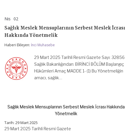
Nis
02
Sağlık
yorumlar kapalı
Meslek
Sağlık Meslek Mensuplarının Serbest Meslek İcrası
Mensuplarının
Serbest
Hakkında Yönetmelik
Meslek
İcrası
Haberi Ekleyen:
İnci Muhasebe
Hakkında
Yönetmelik
29 Mart 2025 Tarihli Resmi Gazete Sayı: 32856
için
Sağlık Bakanlığından: BİRİNCİ BÖLÜM Başlangıç
Hükümleri Amaç MADDE 1- (1) Bu Yönetmeliğin
amacı, sağlık…
Sağlık Meslek Mensuplarının Serbest Meslek İcrası Hakkında
Yönetmelik
Tarih: 29 Mart 2025
29 Mart 2025 Tarihli Resmi Gazete