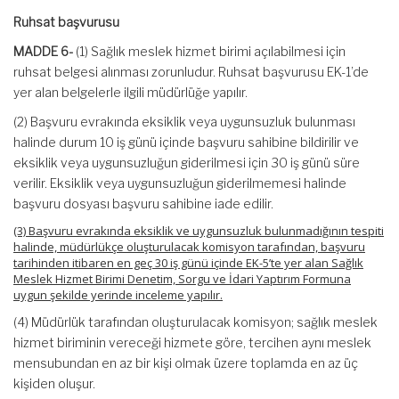
Ruhsat başvurusu
MADDE 6-
(1) Sağlık meslek hizmet birimi açılabilmesi için
ruhsat belgesi alınması zorunludur. Ruhsat başvurusu EK-1’de
yer alan belgelerle ilgili müdürlüğe yapılır.
(2) Başvuru evrakında eksiklik veya uygunsuzluk bulunması
halinde durum 10 iş günü içinde başvuru sahibine bildirilir ve
eksiklik veya uygunsuzluğun giderilmesi için 30 iş günü süre
verilir. Eksiklik veya uygunsuzluğun giderilmemesi halinde
başvuru dosyası başvuru sahibine iade edilir.
(3) Başvuru evrakında eksiklik ve uygunsuzluk bulunmadığının tespiti
halinde, müdürlükçe oluşturulacak komisyon tarafından, başvuru
tarihinden itibaren en geç 30 iş günü içinde EK-5’te yer alan Sağlık
Meslek Hizmet Birimi Denetim, Sorgu ve İdari Yaptırım Formuna
uygun şekilde yerinde inceleme yapılır.
(4) Müdürlük tarafından oluşturulacak komisyon; sağlık meslek
hizmet biriminin vereceği hizmete göre, tercihen aynı meslek
mensubundan en az bir kişi olmak üzere toplamda en az üç
kişiden oluşur.