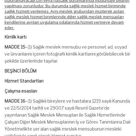
bulunamayacağı izin veya hastalık durumlarında müdürlüğe bildirim
yapılması zorunludur. Bu durumda sağlık meslek hizmet biriminde
sağlık hizmeti verilemez. Aynı meslek grubundan müşterek açılan
sağlık meslek hizmet birimlerinde diğer sağlık meslek mensupları
kendilerine ayrılan uygulama odalarında hizmet vermeye devam
eder.
Kimlik kartı
MADDE 15-
(1) Sağlık meslek mensubu ve personel; ad, soyad
ve ünvanlarını içeren fotoğraflı kimlik kartlarını görülebilecek bir
şekilde üzerlerinde taşırlar.
BEŞİNCİ BÖLÜM
Hizmet Standartları
Çalışma esasları
MADDE 16-
(1) Sağlıklı bireylere ve hastalara 1219 sayılı Kanunda
ve 22/5/2014 tarihli ve 29007 sayılı Resmî Gazete’de
yayımlanan Sağlık Meslek Mensupları ile Sağlık Hizmetlerinde
Çalışan Diğer Meslek Mensuplarının İş ve Görev Tanımlarına Dair
Yönetmelikte yer alan sağlık meslek mensubunun mesleki
yetkileriyle sınırlı olarak hizmet sunulur.