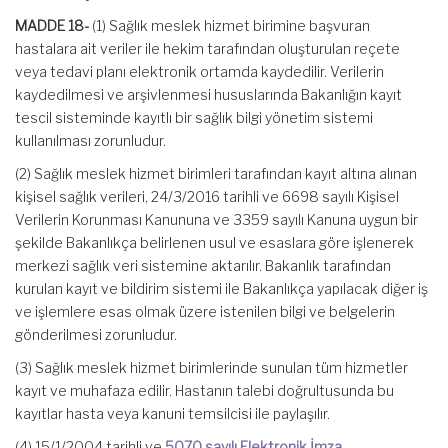
MADDE 18-
(1) Sağlık meslek hizmet birimine başvuran
hastalara ait veriler ile hekim tarafından oluşturulan reçete
veya tedavi planı elektronik ortamda kaydedilir. Verilerin
kaydedilmesi ve arşivlenmesi hususlarında Bakanlığın kayıt
tescil sisteminde kayıtlı bir sağlık bilgi yönetim sistemi
kullanılması zorunludur.
(2) Sağlık meslek hizmet birimleri tarafından kayıt altına alınan
kişisel sağlık verileri, 24/3/2016 tarihli ve 6698 sayılı Kişisel
Verilerin Korunması Kanununa ve 3359 sayılı Kanuna uygun bir
şekilde Bakanlıkça belirlenen usul ve esaslara göre işlenerek
merkezi sağlık veri sistemine aktarılır. Bakanlık tarafından
kurulan kayıt ve bildirim sistemi ile Bakanlıkça yapılacak diğer iş
ve işlemlere esas olmak üzere istenilen bilgi ve belgelerin
gönderilmesi zorunludur.
(3) Sağlık meslek hizmet birimlerinde sunulan tüm hizmetler
kayıt ve muhafaza edilir. Hastanın talebi doğrultusunda bu
kayıtlar hasta veya kanuni temsilcisi ile paylaşılır.
(4) 15/1/2004 tarihli ve
5070 sayılı Elektronik İmza