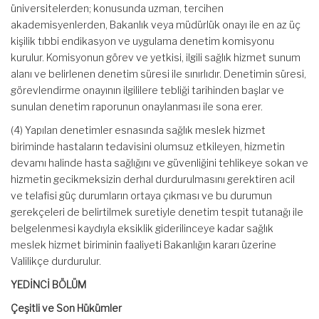
üniversitelerden; konusunda uzman, tercihen
akademisyenlerden, Bakanlık veya müdürlük onayı ile en az üç
kişilik tıbbi endikasyon ve uygulama denetim komisyonu
kurulur. Komisyonun görev ve yetkisi, ilgili sağlık hizmet sunum
alanı ve belirlenen denetim süresi ile sınırlıdır. Denetimin süresi,
görevlendirme onayının ilgililere tebliği tarihinden başlar ve
sunulan denetim raporunun onaylanması ile sona erer.
(4) Yapılan denetimler esnasında sağlık meslek hizmet
biriminde hastaların tedavisini olumsuz etkileyen, hizmetin
devamı halinde hasta sağlığını ve güvenliğini tehlikeye sokan ve
hizmetin gecikmeksizin derhal durdurulmasını gerektiren acil
ve telafisi güç durumların ortaya çıkması ve bu durumun
gerekçeleri de belirtilmek suretiyle denetim tespit tutanağı ile
belgelenmesi kaydıyla eksiklik giderilinceye kadar sağlık
meslek hizmet biriminin faaliyeti Bakanlığın kararı üzerine
Valilikçe durdurulur.
YEDİNCİ BÖLÜM
Çeşitli ve Son Hükümler