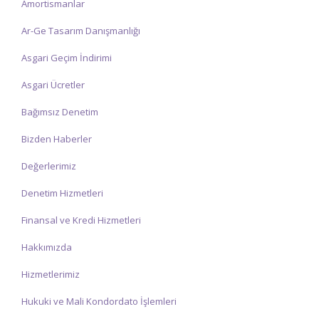
Amortismanlar
☑ Hafta içi Saat: 09:00 – 17:00 arasında olup, siz değerli
mükelleflerimize hizmet vermektedir.
Ar-Ge Tasarım Danışmanlığı
☑ Hafta sonu Cumartesi günü Saat: 10:00 – 15:00 arasında
Asgari Geçim İndirimi
olup, siz değerli mükelleflerimize hizmet vermektedir.
Asgari Ücretler
İlgi ve anlayışınız için İNCİ MUHASEBE MÜŞAVİRLİK Ailesi olarak
teşekkür ederiz.
Bağımsız Denetim
Bizden Haberler
Değerlerimiz
Denetim Hizmetleri
Finansal ve Kredi Hizmetleri
Hakkımızda
Hizmetlerimiz
Hukuki ve Mali Kondordato İşlemleri