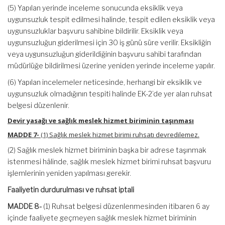
(5) Yapılan yerinde inceleme sonucunda eksiklik veya
uygunsuzluk tespit edilmesi halinde, tespit edilen eksiklik veya
uygunsuzluklar başvuru sahibine bildirilir. Eksiklik veya
uygunsuzluğun giderilmesi için 30 iş günü süre verilir. Eksikliğin
veya uygunsuzluğun giderildiğinin başvuru sahibi tarafından
müdürlüğe bildirilmesi üzerine yeniden yerinde inceleme yapılır.
(6) Yapılan incelemeler neticesinde, herhangi bir eksiklik ve
uygunsuzluk olmadığının tespiti halinde EK-2’de yer alan ruhsat
belgesi düzenlenir.
Devir yasağı ve sağlık meslek hizmet biriminin taşınması
MADDE 7-
(1) Sağlık meslek hizmet birimi ruhsatı devredilemez.
(2) Sağlık meslek hizmet biriminin başka bir adrese taşınmak
istenmesi hâlinde, sağlık meslek hizmet birimi ruhsat başvuru
işlemlerinin yeniden yapılması gerekir.
Faaliyetin durdurulması ve ruhsat iptali
MADDE 8-
(1) Ruhsat belgesi düzenlenmesinden itibaren 6 ay
içinde faaliyete geçmeyen sağlık meslek hizmet biriminin