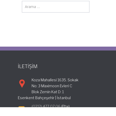
İLETİŞİM
Koza Mahallesi 1635. Sokak
No: 3 Maximoon Evleri C
Blok Zemin Kat D: 1
Esenkent Bahçeşehir | İstanbul
(0212) 477 07 06
(Pbx)
info@incimuhasebe.com