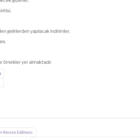
ilecek giderler,
ntisi,
en gelirlerden yapılacak indirimler,
nı,
 ve örnekler yer almaktadır.
z
ın Revize Edilmesi