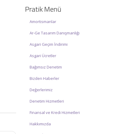
Pratik Menü
☑ Hafta sonu Cumartesi günü Saat:
10:00 – 15:00 arasında olup, siz değerli
mükelleflerimize hizmet vermektedir.
Amortismanlar
İlgi ve anlayışınız için İNCİ MUHASEBE
Ar-Ge Tasarım Danışmanlığı
MÜŞAVİRLİK Ailesi olarak teşekkür
ederiz.
Asgari Geçim İndirimi
Asgari Ücretler
Bağımsız Denetim
Bizden Haberler
Değerlerimiz
Denetim Hizmetleri
Finansal ve Kredi Hizmetleri
Hakkımızda