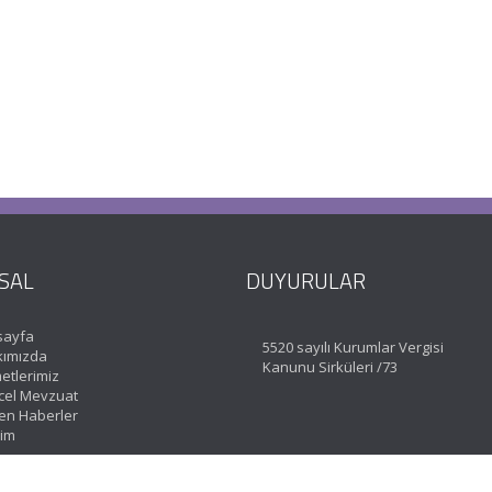
SAL
DUYURULAR
sayfa
5520 sayılı Kurumlar Vergisi
ımızda
Kanunu Sirküleri /73
etlerimiz
el Mevzuat
en Haberler
şim