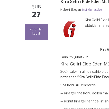
Kira Geliri Elde Eden Mük
ŞUB
Haberi Ekleyen:
İnci Muhasebe
27
Kira Geliri Eld
oldukları mal v
Kira
yorumlar
Geliri
kapalı
Elde
Eden
Mükellefler
Kira 
İçin
Vergi
Tarih: 25 Şubat 2025
Rehberi
–
Kira Geliri Elde Eden Mü
2025
için
2024 takvim yılında sahip olduk
hazırlanan
“Kira Geliri Elde Ede
Söz konusu Rehberde;
— Kira gelirine konu edilen mal
— Konut kira gelirlerinde istis