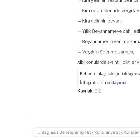
— Kira gelirinin tespitinde indir
— Kira ödemelerinde vergi kesi
— Kira gelirinin beyanı,
— Yıllık Beyannameye dahil edil
— Beyannamenin verilme zama
— Verginin ödenme zamanı,
gibi konularda ayrıntılı bilgiler
Rehbere ulaşmak için
tıklayını
İnfografik için
tıklayınız.
Kaynak:
GİB
Post
←
Bağımsız Denetçiler İçin Etik Kurallar ve Etik Kurallar
navigation