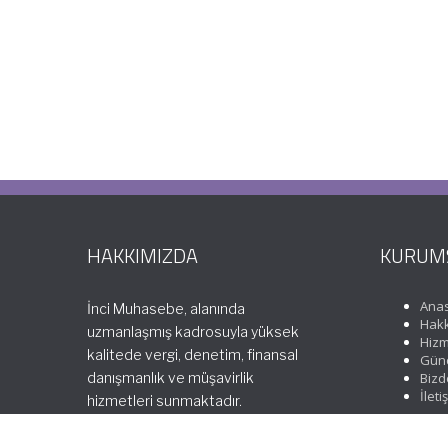
HAKKIMIZDA
KURUM
Ana
İnci Muhasebe, alanında
Hakk
uzmanlaşmış kadrosuyla yüksek
Hizm
kalitede vergi, denetim, finansal
Günc
danışmanlık ve müşavirlik
Bizd
İleti
hizmetleri sunmaktadır.