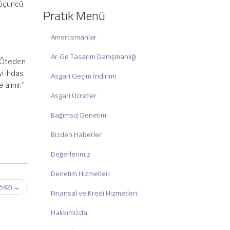
 üçüncü
☑ Hafta sonu Cumartesi günü Saat:
Pratik Menü
10:00 – 15:00 arasında olup, siz değerli
mükelleflerimize hizmet vermektedir.
Amortismanlar
İlgi ve anlayışınız için İNCİ MUHASEBE
Ar-Ge Tasarım Danışmanlığı
. Öteden
MÜŞAVİRLİK Ailesi olarak teşekkür
i ihdas
ederiz.
Asgari Geçim İndirimi
alınır.”
Asgari Ücretler
Bağımsız Denetim
Bizden Haberler
Değerlerimiz
Denetim Hizmetleri
 582)
→
Finansal ve Kredi Hizmetleri
Hakkımızda