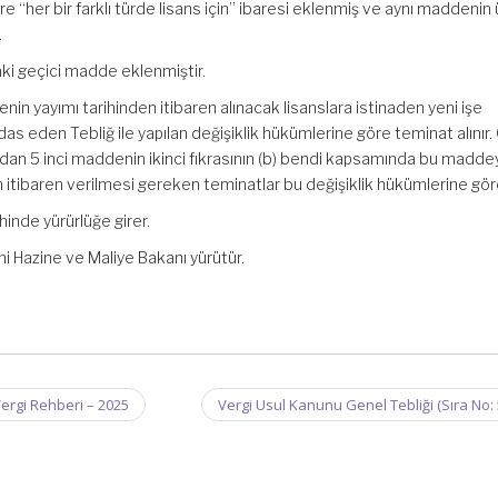
 “her bir farklı türde lisans için” ibaresi eklenmiş ve aynı maddenin
.
aki geçici madde eklenmiştir.
in yayımı tarihinden itibaren alınacak lisanslara istinaden yeni işe
as eden Tebliğ ile yapılan değişiklik hükümlerine göre teminat alınır
dan 5 inci maddenin ikinci fıkrasının (b) bendi kapsamında bu maddey
 itibaren verilmesi gereken teminatlar bu değişiklik hükümlerine göre 
hinde yürürlüğe girer.
i Hazine ve Maliye Bakanı yürütür.
ergi Rehberi – 2025
Vergi Usul Kanunu Genel Tebliği (Sıra No: