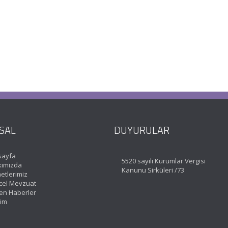
SAL
DUYURULAR
sayfa
5520 sayılı Kurumlar Vergisi
ımızda
Kanunu Sirküleri /73
etlerimiz
el Mevzuat
en Haberler
şim