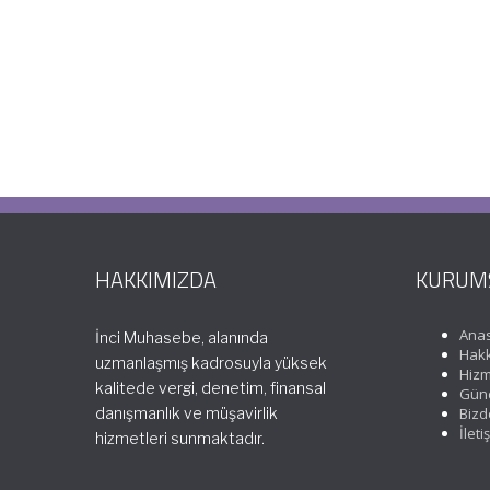
HAKKIMIZDA
KURUM
Ana
İnci Muhasebe, alanında
Hakk
uzmanlaşmış kadrosuyla yüksek
Hizm
kalitede vergi, denetim, finansal
Günc
danışmanlık ve müşavirlik
Bizd
İleti
hizmetleri sunmaktadır.