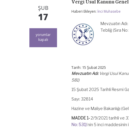
Vergi Usul Kanunu Genel 
ŞUB
Haberi Ekleyen:
İnci Muhasebe
17
Mevzuatın Adı: 
Tebliğ (Sıra N
Vergi
yorumlar
Usul
kapalı
Kanunu
Genel
Tebliği
(Sıra
No:
Tarih: 15 Şubat 2025
581)
Mevzuatın Adı:
Vergi Usul Kanunu
için
581)
15 Şubat 2025 Tarihli Resmi G
Sayı: 32814
Hazine ve Maliye Bakanlığı (Geli
MADDE 1-
2/9/2021 tarihli ve 
No: 531)
’nin 5 inci maddesinin i