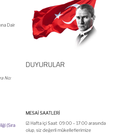
ına Dair
DUYURULAR
ra No:
MESAİ SAATLERİ
☑ Hafta içi Saat: 09:00 – 17:00 arasında
ği (Sıra
olup, siz değerli mükelleflerimize
hizmet vermektedir.