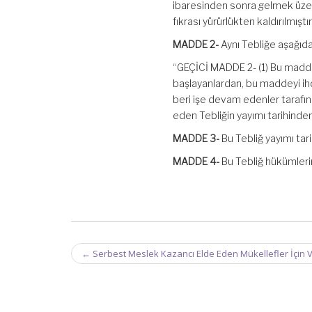
ibaresinden sonra gelmek üzere
fıkrası yürürlükten kaldırılmıştır
MADDE 2-
Aynı Tebliğe aşağıd
“GEÇİCİ MADDE 2- (1) Bu madden
başlayanlardan, bu maddeyi ihd
beri işe devam edenler tarafın
eden Tebliğin yayımı tarihinden
MADDE 3-
Bu Tebliğ yayımı tari
MADDE 4-
Bu Tebliğ hükümlerin
Post
←
Serbest Meslek Kazancı Elde Eden Mükellefler İçin V
navigation