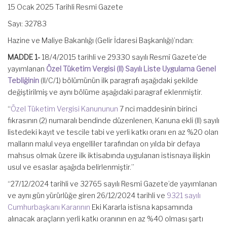
15 Ocak 2025 Tarihli Resmi Gazete
Sayı: 32783
Hazine ve Maliye Bakanlığı (Gelir İdaresi Başkanlığı)’ndan:
MADDE 1-
18/4/2015 tarihli ve 29330 sayılı Resmî Gazete’de
yayımlanan
Özel Tüketim Vergisi (II) Sayılı Liste Uygulama Genel
Tebliğinin
(II/C/1) bölümünün ilk paragrafı aşağıdaki şekilde
değiştirilmiş ve aynı bölüme aşağıdaki paragraf eklenmiştir.
“
Özel Tüketim Vergisi Kanununun
7 nci maddesinin birinci
fıkrasının (2) numaralı bendinde düzenlenen, Kanuna ekli (II) sayılı
listedeki kayıt ve tescile tabi ve yerli katkı oranı en az %20 olan
malların malul veya engelliler tarafından on yılda bir defaya
mahsus olmak üzere ilk iktisabında uygulanan istisnaya ilişkin
usul ve esaslar aşağıda belirlenmiştir.”
“27/12/2024 tarihli ve 32765 sayılı Resmî Gazete’de yayımlanan
ve aynı gün yürürlüğe giren 26/12/2024 tarihli ve
9321 sayılı
Cumhurbaşkanı Kararının
Eki Kararla istisna kapsamında
alınacak araçların yerli katkı oranının en az %40 olması şartı