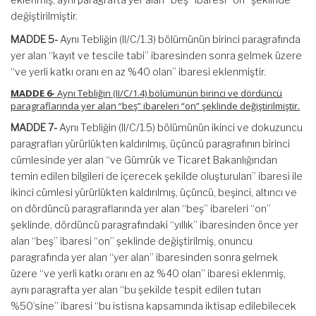
değiştirilmiştir.
MADDE 5-
Aynı Tebliğin (II/C/1.3) bölümünün birinci paragrafında
yer alan “kayıt ve tescile tabi” ibaresinden sonra gelmek üzere
“ve yerli katkı oranı en az %40 olan” ibaresi eklenmiştir.
MADDE 6-
Aynı Tebliğin (II/C/1.4) bölümünün birinci ve dördüncü
paragraflarında yer alan “beş” ibareleri “on” şeklinde değiştirilmiştir.
MADDE 7-
Aynı Tebliğin (II/C/1.5) bölümünün ikinci ve dokuzuncu
paragrafları yürürlükten kaldırılmış, üçüncü paragrafının birinci
cümlesinde yer alan “ve Gümrük ve Ticaret Bakanlığından
temin edilen bilgileri de içerecek şekilde oluşturulan” ibaresi ile
ikinci cümlesi yürürlükten kaldırılmış, üçüncü, beşinci, altıncı ve
on dördüncü paragraflarında yer alan “beş” ibareleri “on”
şeklinde, dördüncü paragrafındaki “yıllık” ibaresinden önce yer
alan “beş” ibaresi “on” şeklinde değiştirilmiş, onuncu
paragrafında yer alan “yer alan” ibaresinden sonra gelmek
üzere “ve yerli katkı oranı en az %40 olan” ibaresi eklenmiş,
aynı paragrafta yer alan “bu şekilde tespit edilen tutarı
%50’sine” ibaresi “bu istisna kapsamında iktisap edilebilecek