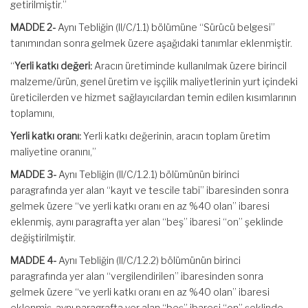
getirilmiştir.”
MADDE 2-
Aynı Tebliğin (II/C/1.1) bölümüne “Sürücü belgesi”
tanımından sonra gelmek üzere aşağıdaki tanımlar eklenmiştir.
“
Yerli katkı değeri:
Aracın üretiminde kullanılmak üzere birincil
malzeme/ürün, genel üretim ve işçilik maliyetlerinin yurt içindeki
üreticilerden ve hizmet sağlayıcılardan temin edilen kısımlarının
toplamını,
Yerli katkı oranı:
Yerli katkı değerinin, aracın toplam üretim
maliyetine oranını,”
MADDE 3-
Aynı Tebliğin (II/C/1.2.1) bölümünün birinci
paragrafında yer alan “kayıt ve tescile tabi” ibaresinden sonra
gelmek üzere “ve yerli katkı oranı en az %40 olan” ibaresi
eklenmiş, aynı paragrafta yer alan “beş” ibaresi “on” şeklinde
değiştirilmiştir.
MADDE 4-
Aynı Tebliğin (II/C/1.2.2) bölümünün birinci
paragrafında yer alan “vergilendirilen” ibaresinden sonra
gelmek üzere “ve yerli katkı oranı en az %40 olan” ibaresi
eklenmiş, aynı paragrafta yer alan “beş” ibaresi “on” şeklinde