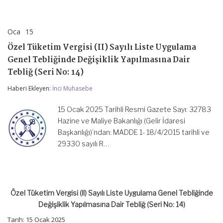
Oca
15
Özel
yorumlar kapalı
Tüketim
Özel Tüketim Vergisi (II) Sayılı Liste Uygulama
Vergisi
(II)
Genel Tebliğinde Değişiklik Yapılmasına Dair
Sayılı
Tebliğ (Seri No: 14)
Liste
Uygulama
Haberi Ekleyen:
İnci Muhasebe
Genel
Tebliğinde
Değişiklik
15 Ocak 2025 Tarihli Resmi Gazete Sayı: 32783
Yapılmasına
Hazine ve Maliye Bakanlığı (Gelir İdaresi
Dair
Başkanlığı)’ndan: MADDE 1- 18/4/2015 tarihli ve
Tebliğ
(Seri
29330 sayılı R…
No:
14)
için
Özel Tüketim Vergisi (II) Sayılı Liste Uygulama Genel Tebliğinde
Değişiklik Yapılmasına Dair Tebliğ (Seri No: 14)
Tarih: 15 Ocak 2025