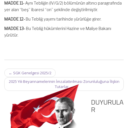
MADDE 11-
Aynı Tebliğin (IV/G/2) bölümünün altıncı paragrafında
yer alan “beş” ibaresi “on” şeklinde değiştirilmiştir.
MADDE 12-
Bu Tebliğ yayımı tarihinde yürürlüğe girer.
MADDE 13-
Bu Tebliğ hükümlerini Hazine ve Maliye Bakanı
yürütür.
Post
←
SGK Genelgesi 2025/2
navigation
2025 Yılı Beyannamelerinin İmzalattırılması Zorunluluğuna İlişkin
Tutarlar
→
DUYURULA
R