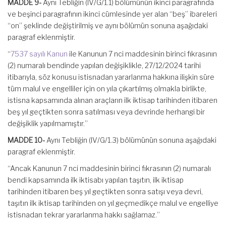
MADDE 9-
Aynı Tebliğin (IV/G/1.1) bölümünün ikinci paragrafında
ve beşinci paragrafının ikinci cümlesinde yer alan “beş” ibareleri
“on” şeklinde değiştirilmiş ve aynı bölümün sonuna aşağıdaki
paragraf eklenmiştir.
“
7537 sayılı Kanun
ile Kanunun 7 nci maddesinin birinci fıkrasının
(2) numaralı bendinde yapılan değişiklikle, 27/12/2024 tarihi
itibarıyla, söz konusu istisnadan yararlanma hakkına ilişkin süre
tüm malul ve engelliler için on yıla çıkartılmış olmakla birlikte,
istisna kapsamında alınan araçların ilk iktisap tarihinden itibaren
beş yıl geçtikten sonra satılması veya devrinde herhangi bir
değişiklik yapılmamıştır.”
MADDE 10-
Aynı Tebliğin (IV/G/1.3) bölümünün sonuna aşağıdaki
paragraf eklenmiştir.
“Ancak Kanunun 7 nci maddesinin birinci fıkrasının (2) numaralı
bendi kapsamında ilk iktisabı yapılan taşıtın, ilk iktisap
tarihinden itibaren beş yıl geçtikten sonra satışı veya devri,
taşıtın ilk iktisap tarihinden on yıl geçmedikçe malul ve engelliye
istisnadan tekrar yararlanma hakkı sağlamaz.”