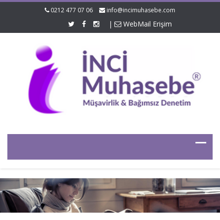
0212 477 07 06
info@incimuhasebe.com
|
WebMail Erişim