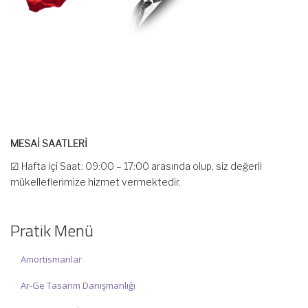
MESAİ SAATLERİ
☑ Hafta içi Saat: 09:00 – 17:00 arasında olup, siz değerli
mükelleflerimize hizmet vermektedir.
☑ Hafta sonu Cumartesi günü Saat: 10:00 – 15:00 arasında
olup, siz değerli mükelleflerimize hizmet vermektedir.
Pratik Menü
İlgi ve anlayışınız için İNCİ MUHASEBE MÜŞAVİRLİK Ailesi olarak
teşekkür ederiz.
Amortismanlar
Ar-Ge Tasarım Danışmanlığı