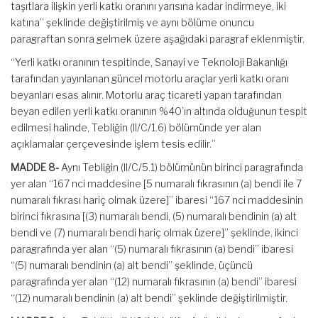
taşıtlara ilişkin yerli katkı oranını yarısına kadar indirmeye, iki
katına” şeklinde değiştirilmiş ve aynı bölüme onuncu
paragraftan sonra gelmek üzere aşağıdaki paragraf eklenmiştir.
“Yerli katkı oranının tespitinde, Sanayi ve Teknoloji Bakanlığı
tarafından yayınlanan güncel motorlu araçlar yerli katkı oranı
beyanları esas alınır. Motorlu araç ticareti yapan tarafından
beyan edilen yerli katkı oranının %40’ın altında olduğunun tespit
edilmesi halinde, Tebliğin (II/C/1.6) bölümünde yer alan
açıklamalar çerçevesinde işlem tesis edilir.”
MADDE 8-
Aynı Tebliğin (II/C/5.1) bölümünün birinci paragrafında
yer alan “167 nci maddesine [5 numaralı fıkrasının (a) bendi ile 7
numaralı fıkrası hariç olmak üzere]” ibaresi “167 nci maddesinin
birinci fıkrasına [(3) numaralı bendi, (5) numaralı bendinin (a) alt
bendi ve (7) numaralı bendi hariç olmak üzere]” şeklinde, ikinci
paragrafında yer alan “(5) numaralı fıkrasının (a) bendi” ibaresi
“(5) numaralı bendinin (a) alt bendi” şeklinde, üçüncü
paragrafında yer alan “(12) numaralı fıkrasının (a) bendi” ibaresi
“(12) numaralı bendinin (a) alt bendi” şeklinde değiştirilmiştir.