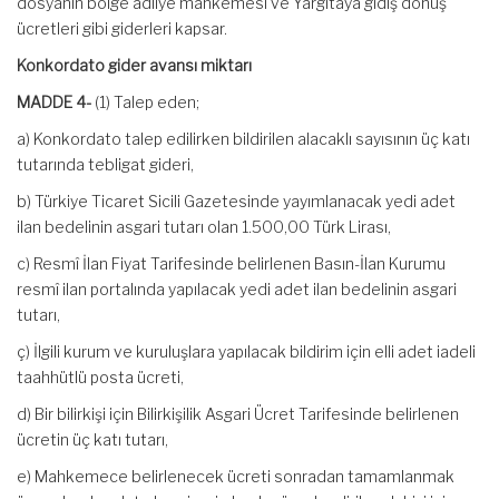
dosyanın bölge adliye mahkemesi ve Yargıtaya gidiş dönüş
ücretleri gibi giderleri kapsar.
Konkordato gider avansı miktarı
MADDE 4-
(1) Talep eden;
a) Konkordato talep edilirken bildirilen alacaklı sayısının üç katı
tutarında tebligat gideri,
b) Türkiye Ticaret Sicili Gazetesinde yayımlanacak yedi adet
ilan bedelinin asgari tutarı olan 1.500,00 Türk Lirası,
c) Resmî İlan Fiyat Tarifesinde belirlenen Basın-İlan Kurumu
resmî ilan portalında yapılacak yedi adet ilan bedelinin asgari
tutarı,
ç) İlgili kurum ve kuruluşlara yapılacak bildirim için elli adet iadeli
taahhütlü posta ücreti,
d) Bir bilirkişi için Bilirkişilik Asgari Ücret Tarifesinde belirlenen
ücretin üç katı tutarı,
e) Mahkemece belirlenecek ücreti sonradan tamamlanmak