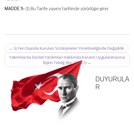
MADDE 9-
(1) Bu Tarife yayımı tarihinde yürürlüğe girer.
Post
←
İş Yeri Dışında Kurulan Sözleşmeler Yönetmeliğinde Değişiklik
navigation
Yatırımlarda Devlet Yardımları Hakkında Kararın Uygulanmasına
İlişkin Tebliğ (No: 2024/1)
→
DUYURULA
R