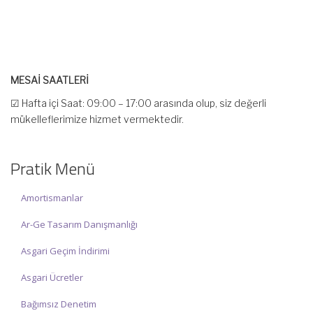
MESAİ SAATLERİ
☑ Hafta içi Saat: 09:00 – 17:00 arasında olup, siz değerli
mükelleflerimize hizmet vermektedir.
☑ Hafta sonu Cumartesi günü Saat: 10:00 – 15:00 arasında
olup, siz değerli mükelleflerimize hizmet vermektedir.
Pratik Menü
İlgi ve anlayışınız için İNCİ MUHASEBE MÜŞAVİRLİK Ailesi olarak
teşekkür ederiz.
Amortismanlar
Ar-Ge Tasarım Danışmanlığı
Asgari Geçim İndirimi
Asgari Ücretler
Bağımsız Denetim