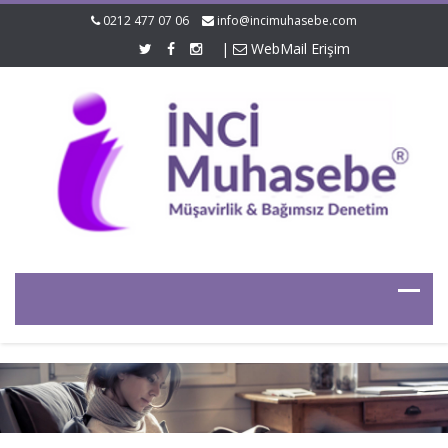
0212 477 07 06
info@incimuhasebe.com
|
WebMail Erişim