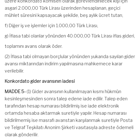
üzere konkordato komiseri olarak görevlendirilecek kişi için
asgari 2.000,00 Türk Lirası üzerinden hesaplanan, geçici
mühlet süresini kapsayacak şekilde, beş aylık ücret tutarı,
f) Diğer iş ve işlemler için 1.000,00 Türk Lirası,
g) İflasa tabi olanlar yönünden 40.000,00 Türk Lirası iflas gideri,
toplamını avans olarak öder.
(2) İflasa tabi olmayan borçlular yönünden yukarıda sayılan gider
avansı miktarından indirim yapılmasına mahkemece karar
verilebilir.
Konkordato gider avansının iadesi
MADDE 5-
(1) Gider avansının kullanılmayan kısmı hükmün
kesinleşmesinden sonra talep edene iade edilir. Talep eden
tarafından hesap numarası bildirilmiş ise iade elektronik
ortamda hesaba aktarmak suretiyle yapılır. Hesap numarası
bildirilmemiş ise masrafı avanstan karşılanmak suretiyle Posta
ve Telgraf Teşkilatı Anonim Şirketi vasıtasıyla adreste ödemeli
olarak gönderilir.