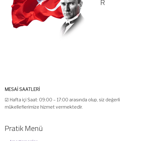
R
MESAİ SAATLERİ
☑ Hafta içi Saat: 09:00 – 17:00 arasında olup, siz değerli
mükelleflerimize hizmet vermektedir.
☑ Hafta sonu Cumartesi günü Saat: 10:00 – 15:00 arasında
olup, siz değerli mükelleflerimize hizmet vermektedir.
Pratik Menü
İlgi ve anlayışınız için İNCİ MUHASEBE MÜŞAVİRLİK Ailesi olarak
teşekkür ederiz.