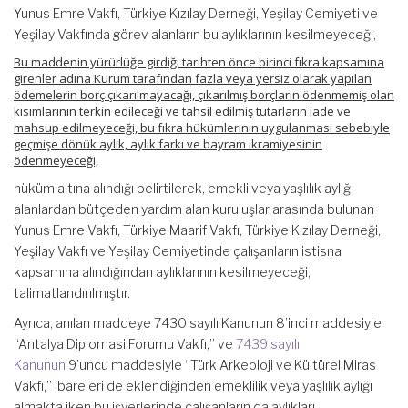
Yunus Emre Vakfı, Türkiye Kızılay Derneği, Yeşilay Cemiyeti ve
Yeşilay Vakfında görev alanların bu aylıklarının kesilmeyeceği,
Bu maddenin yürürlüğe girdiği tarihten önce birinci fıkra kapsamına
girenler adına Kurum tarafından fazla veya yersiz olarak yapılan
ödemelerin borç çıkarılmayacağı, çıkarılmış borçların ödenmemiş olan
kısımlarının terkin edileceği ve tahsil edilmiş tutarların iade ve
mahsup edilmeyeceği, bu fıkra hükümlerinin uygulanması sebebiyle
geçmişe dönük aylık, aylık farkı ve bayram ikramiyesinin
ödenmeyeceği,
hüküm altına alındığı belirtilerek, emekli veya yaşlılık aylığı
alanlardan bütçeden yardım alan kuruluşlar arasında bulunan
Yunus Emre Vakfı, Türkiye Maarif Vakfı, Türkiye Kızılay Derneği,
Yeşilay Vakfı ve Yeşilay Cemiyetinde çalışanların istisna
kapsamına alındığından aylıklarının kesilmeyeceği,
talimatlandırılmıştır.
Ayrıca, anılan maddeye 7430 sayılı Kanunun 8’inci maddesiyle
“Antalya Diplomasi Forumu Vakfı,” ve
7439 sayılı
Kanunun
9’uncu maddesiyle “Türk Arkeoloji ve Kültürel Miras
Vakfı,” ibareleri de eklendiğinden emeklilik veya yaşlılık aylığı
almakta iken bu işyerlerinde çalışanların da aylıkları