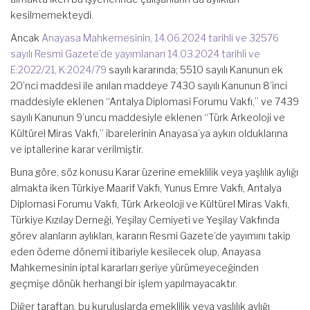
kesilmemekteydi.
Ancak
Anayasa Mahkemesinin, 14.06.2024 tarihli ve 32576
sayılı Resmi Gazete’de yayımlanan 14.03.2024 tarihli ve
E:2022/21, K:2024/79
sayılı kararında; 5510 sayılı Kanunun ek
20’nci maddesi ile anılan maddeye 7430 sayılı Kanunun 8’inci
maddesiyle eklenen “Antalya Diplomasi Forumu Vakfı,” ve 7439
sayılı Kanunun 9’uncu maddesiyle eklenen “Türk Arkeoloji ve
Kültürel Miras Vakfı,” ibarelerinin Anayasa’ya aykırı olduklarına
ve iptallerine karar verilmiştir.
Buna göre, söz konusu Karar üzerine emeklilik veya yaşlılık aylığı
almakta iken Türkiye Maarif Vakfı, Yunus Emre Vakfı, Antalya
Diplomasi Forumu Vakfı, Türk Arkeoloji ve Kültürel Miras Vakfı,
Türkiye Kızılay Derneği, Yeşilay Cemiyeti ve Yeşilay Vakfında
görev alanların aylıkları, kararın Resmi Gazete’de yayımını takip
eden ödeme dönemi itibariyle kesilecek olup, Anayasa
Mahkemesinin iptal kararları geriye yürümeyeceğinden
geçmişe dönük herhangi bir işlem yapılmayacaktır.
Diğer taraftan, bu kuruluşlarda emeklilik veya yaşlılık aylığı