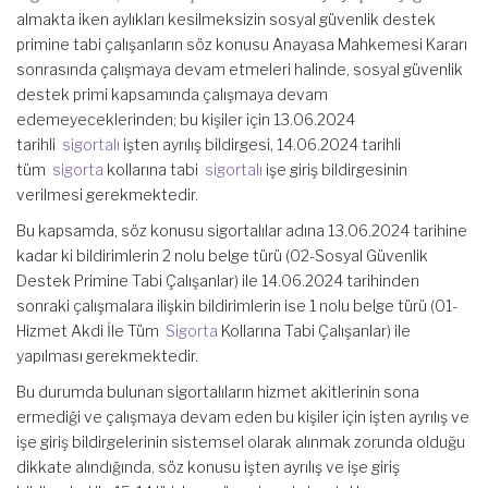
almakta iken aylıkları kesilmeksizin sosyal güvenlik destek
primine tabi çalışanların söz konusu Anayasa Mahkemesi Kararı
sonrasında çalışmaya devam etmeleri halinde, sosyal güvenlik
destek primi kapsamında çalışmaya devam
edemeyeceklerinden; bu kişiler için 13.06.2024
tarihli
sigortalı
işten ayrılış bildirgesi, 14.06.2024 tarihli
tüm
sigorta
kollarına tabi
sigortalı
işe giriş bildirgesinin
verilmesi gerekmektedir.
Bu kapsamda, söz konusu sigortalılar adına 13.06.2024 tarihine
kadar ki bildirimlerin 2 nolu belge türü (02-Sosyal Güvenlik
Destek Primine Tabi Çalışanlar) ile 14.06.2024 tarihinden
sonraki çalışmalara ilişkin bildirimlerin ise 1 nolu belge türü (01-
Hizmet Akdi İle Tüm
Sigorta
Kollarına Tabi Çalışanlar) ile
yapılması gerekmektedir.
Bu durumda bulunan sigortalıların hizmet akitlerinin sona
ermediği ve çalışmaya devam eden bu kişiler için işten ayrılış ve
işe giriş bildirgelerinin sistemsel olarak alınmak zorunda olduğu
dikkate alındığında, söz konusu işten ayrılış ve işe giriş