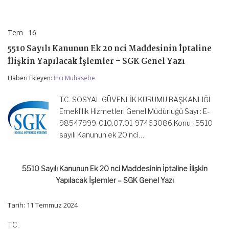
Tem
16
5510
yorumlar kapalı
Sayılı
5510 Sayılı Kanunun Ek 20 nci Maddesinin İptaline
Kanunun
Ek
İlişkin Yapılacak İşlemler – SGK Genel Yazı
20
nci
Haberi Ekleyen:
İnci Muhasebe
Maddesinin
İptaline
T.C. SOSYAL GÜVENLİK KURUMU BAŞKANLIĞI
İlişkin
Yapılacak
Emeklilik Hizmetleri Genel Müdürlüğü Sayı : E-
İşlemler
98547999-010.07.01-97463086 Konu : 5510
–
sayılı Kanunun ek 20 nci…
SGK
Genel
Yazı
için
5510 Sayılı Kanunun Ek 20 nci Maddesinin İptaline İlişkin
Yapılacak İşlemler – SGK Genel Yazı
Tarih: 11 Temmuz 2024
T.C.