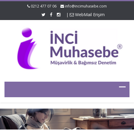
0212 477 07 06
info@incimuhasebe.com
|
WebMail Erişim