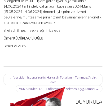
bildirgeleri ile 15-14 lü işlem gören işyeri sigortalılarının
14.06.2024 tarihindeki çalışmasını kapsayan 2024/Mayıs
(15.05.2024-14.06.2024) dönemi aylık prim ve hizmet
belgelerine/muhtasar ve prim hizmet beyannamelerine yönelik
idari para cezası uygulanmayacaktır.
Bilgi edinilmesini ve gereğini rica ederim.
Ömer KÜÇÜKEVCİLİOĞLU
Genel Müdür V.
Post
←
Vergiden İstisna Yurtiçi Harcırah Tutarları – Temmuz/Aralık
navigation
2024
VUK Sirküleri 170 – Enflasyon Düzeltmesi Uygulaması
→
DUYURULA