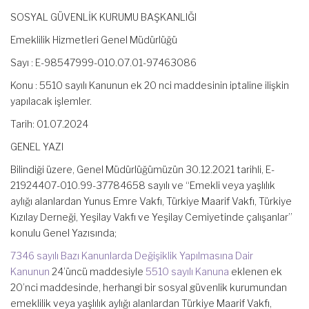
SOSYAL GÜVENLİK KURUMU BAŞKANLIĞI
Emeklilik Hizmetleri Genel Müdürlüğü
Sayı : E-98547999-010.07.01-97463086
Konu : 5510 sayılı Kanunun ek 20 nci maddesinin iptaline ilişkin
yapılacak işlemler.
Tarih: 01.07.2024
GENEL YAZI
Bilindiği üzere, Genel Müdürlüğümüzün 30.12.2021 tarihli, E-
21924407-010.99-37784658 sayılı ve “Emekli veya yaşlılık
aylığı alanlardan Yunus Emre Vakfı, Türkiye Maarif Vakfı, Türkiye
Kızılay Derneği, Yeşilay Vakfı ve Yeşilay Cemiyetinde çalışanlar”
konulu Genel Yazısında;
7346 sayılı Bazı Kanunlarda Değişiklik Yapılmasına Dair
Kanunun
24’üncü maddesiyle
5510 sayılı Kanuna
eklenen ek
20’nci maddesinde, herhangi bir sosyal güvenlik kurumundan
emeklilik veya yaşlılık aylığı alanlardan Türkiye Maarif Vakfı,