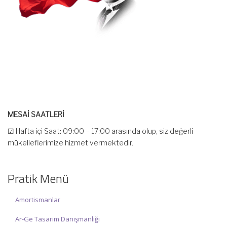
MESAİ SAATLERİ
☑ Hafta içi Saat: 09:00 – 17:00 arasında olup, siz değerli
mükelleflerimize hizmet vermektedir.
☑ Hafta sonu Cumartesi günü Saat: 10:00 – 15:00 arasında
olup, siz değerli mükelleflerimize hizmet vermektedir.
Pratik Menü
İlgi ve anlayışınız için İNCİ MUHASEBE MÜŞAVİRLİK Ailesi olarak
teşekkür ederiz.
Amortismanlar
Ar-Ge Tasarım Danışmanlığı