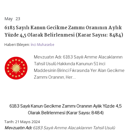
May
23
6183
yorumlar kapalı
Sayılı
6183 Sayılı Kanun Gecikme Zammı Oranının Aylık
Kanun
Gecikme
Yüzde 4,5 Olarak Belirlenmesi (Karar Sayısı: 8484)
Zammı
Oranının
Haberi Ekleyen:
İnci Muhasebe
Aylık
Yüzde
Mevzuatın Adı: 6183 Sayılı Amme Alacaklarının
4,5
Olarak
Tahsil Usulü Hakkında Kanunun 51 inci
Belirlenmesi
Maddesinin Birinci Fıkrasında Yer Alan Gecikme
(Karar
Zammı Oranının, Her…
Sayısı:
8484)
için
6183 Sayılı Kanun Gecikme Zammı Oranının Aylık Yüzde 4,5
Olarak Belirlenmesi (Karar Sayısı: 8484)
Tarih: 21 Mayıs 2024
Mevzuatın Adı:
6183 Sayılı Amme Alacaklarının Tahsil Usulü