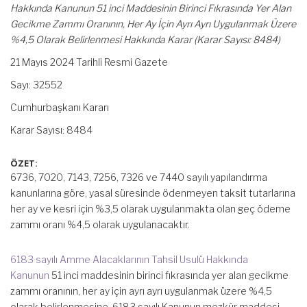
Hakkında Kanunun 51 inci Maddesinin Birinci Fıkrasında Yer Alan
Gecikme Zammı Oranının, Her Ay İçin Ayrı Ayrı Uygulanmak Üzere
%4,5 Olarak Belirlenmesi Hakkında Karar (Karar Sayısı: 8484)
21 Mayıs 2024 Tarihli Resmi Gazete
Sayı: 32552
Cumhurbaşkanı Kararı
Karar Sayısı: 8484
ÖZET:
6736, 7020, 7143, 7256, 7326 ve 7440 sayılı yapılandırma
kanunlarına göre, yasal süresinde ödenmeyen taksit tutarlarına
her ay ve kesri için %3,5 olarak uygulanmakta olan geç ödeme
zammı oranı %4,5 olarak uygulanacaktır.
6183 sayılı Amme Alacaklarının Tahsil Usulü Hakkında
Kanunun
51 inci maddesinin birinci fıkrasında yer alan gecikme
zammı oranının, her ay için ayrı ayrı uygulanmak üzere %4,5
olarak belirlenmesine, 6183 sayılı Kanunun mezkûr maddesi