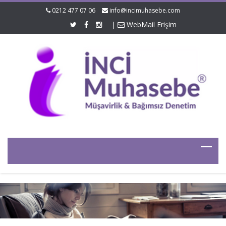
0212 477 07 06
info@incimuhasebe.com
|
WebMail Erişim