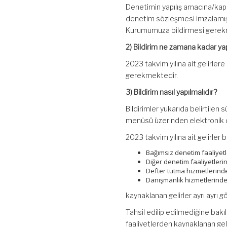
Denetimin yapılış amacına/kap
denetim sözleşmesi imzalamış o
Kurumumuza bildirmesi gerek
2) Bildirim ne zamana kadar yap
2023 takvim yılına ait gelirler
gerekmektedir.
3) Bildirim nasıl yapılmalıdır?
Bildirimler yukarıda belirtilen 
menüsü üzerinden elektronik o
2023 takvim yılına ait gelirler bi
Bağımsız denetim faaliyet
Diğer denetim faaliyetleri
Defter tutma hizmetlerind
Danışmanlık hizmetlerinde
kaynaklanan gelirler ayrı ayrı gö
Tahsil edilip edilmediğine bakı
faaliyetlerden kaynaklanan gelirl