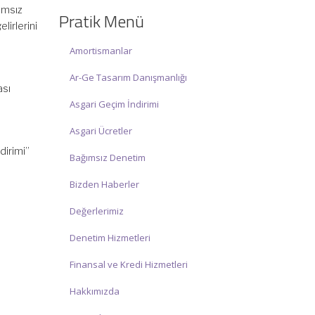
☑ Hafta sonu Cumartesi günü Saat:
ımsız
Pratik Menü
10:00 – 15:00 arasında olup, siz değerli
lirlerini
mükelleflerimize hizmet vermektedir.
Amortismanlar
İlgi ve anlayışınız için İNCİ MUHASEBE
Ar-Ge Tasarım Danışmanlığı
MÜŞAVİRLİK Ailesi olarak teşekkür
ası
ederiz.
Asgari Geçim İndirimi
Asgari Ücretler
dirimi”
Bağımsız Denetim
Bizden Haberler
Değerlerimiz
Denetim Hizmetleri
Finansal ve Kredi Hizmetleri
Hakkımızda