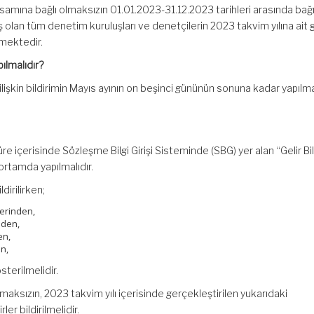
samına bağlı olmaksızın 01.01.2023-31.12.2023 tarihleri arasında bağ
lan tüm denetim kuruluşları ve denetçilerin 2023 takvim yılına ait ge
mektedir.
ılmalıdır?
e ilişkin bildirimin Mayıs ayının on beşinci gününün sonuna kadar yapılm
süre içerisinde Sözleşme Bilgi Girişi Sisteminde (SBG) yer alan “Gelir Bil
rtamda yapılmalıdır.
ldirilirken;
lerinden,
nden,
en,
n,
sterilmelidir.
lmaksızın, 2023 takvim yılı içerisinde gerçekleştirilen yukarıdaki
er bildirilmelidir.