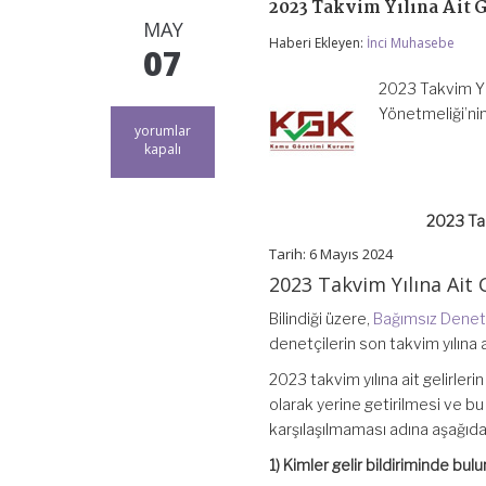
2023 Takvim Yılına Ait 
MAY
Haberi Ekleyen:
İnci Muhasebe
07
2023 Takvim Yıl
Yönetmeliği’ni
2023
yorumlar
Takvim
kapalı
Yılına
Ait
Gelirlerin
2023 Tak
Kurumumuza
Bildirilmesi
Tarih: 6 Mayıs 2024
için
2023 Takvim Yılına Ait
Bilindiği üzere,
Bağımsız Denet
denetçilerin son takvim yılına
2023 takvim yılına ait gelirle
olarak yerine getirilmesi ve b
karşılaşılmaması adına aşağıd
1) Kimler gelir bildiriminde bul