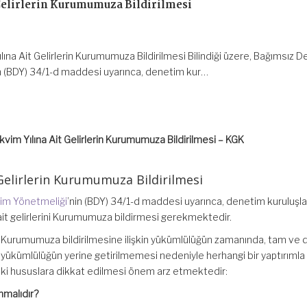
Gelirlerin Kurumumuza Bildirilmesi
ına Ait Gelirlerin Kurumumuza Bildirilmesi Bilindiği üzere, Bağımsız 
n (BDY) 34/1-d maddesi uyarınca, denetim kur…
vim Yılına Ait Gelirlerin Kurumumuza Bildirilmesi – KGK
 Gelirlerin Kurumumuza Bildirilmesi
im Yönetmeliği
’nin (BDY) 34/1-d maddesi uyarınca, denetim kuruluşla
 ait gelirlerini Kurumumuza bildirmesi gerekmektedir.
rin Kurumumuza bildirilmesine ilişkin yükümlülüğün zamanında, tam ve 
u yükümlülüğün yerine getirilmemesi nedeniyle herhangi bir yaptırımla
aki hususlara dikkat edilmesi önem arz etmektedir:
unmalıdır?