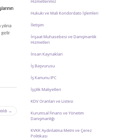
Hizmetlerimiz
larının
Hukuki ve Mali Kondordato İşlemleri
İletişim
yılına
 gelir
İnşaat Muhasebesi ve Danışmanlık
Hizmetleri
İnsan Kaynakları
İş Başvurusu
İş Kanunu IPC
İşçilik Maliyetleri
KDV Oranları ve Listesi
tıldı
→
Kurumsal Finans ve Yönetim
Danışmanlığı
KVKK Aydınlatma Metni ve Çerez
Politikası