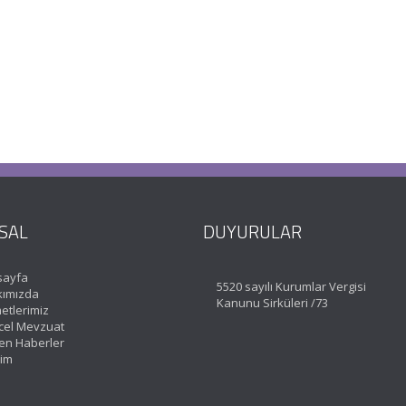
SAL
DUYURULAR
sayfa
5520 sayılı Kurumlar Vergisi
ımızda
Kanunu Sirküleri /73
etlerimiz
el Mevzuat
en Haberler
şim