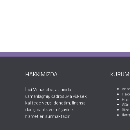
HAKKIMIZDA
KURUM
Ana
İnci Muhasebe, alanında
Hakk
uzmanlaşmış kadrosuyla yüksek
Hizm
kalitede vergi, denetim, finansal
Günc
danışmanlık ve müşavirlik
Bizd
İleti
hizmetleri sunmaktadır.