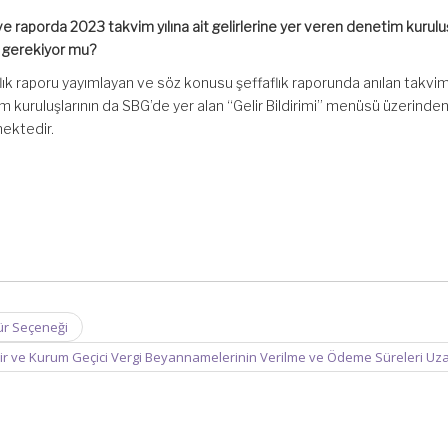
ve raporda 2023 takvim yılına ait gelirlerine yer veren denetim kuruluş
ı gerekiyor mu?
aflık raporu yayımlayan ve söz konusu şeffaflık raporunda anılan takvim 
im kuruluşlarının da SBG’de yer alan “Gelir Bildirimi” menüsü üzerinden
ektedir.
ür Seçeneği
ir ve Kurum Geçici Vergi Beyannamelerinin Verilme ve Ödeme Süreleri Uza