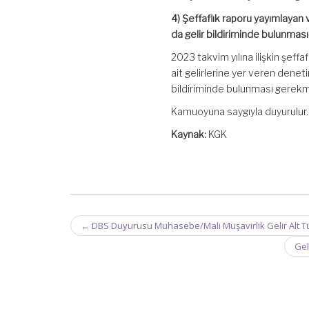
4) Şeffaflık raporu yayımlayan 
da gelir bildiriminde bulunmas
2023 takvim yılına ilişkin şeff
ait gelirlerine yer veren denet
bildiriminde bulunması gerekm
Kamuoyuna saygıyla duyurulur.
Kaynak:
KGK
Post
←
DBS Duyurusu Muhasebe/Mali Müşavirlik Gelir Alt T
navigation
Gel