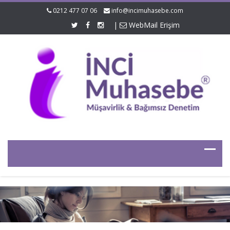
0212 477 07 06
info@incimuhasebe.com
|
WebMail Erişim