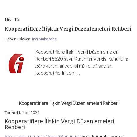
Nis
16
Kooperatiflere
yorumlar kapalı
İlişkin
Kooperatiflere İlişkin Vergi Düzenlemeleri Rehberi
Vergi
Düzenlemeleri
Haberi Ekleyen:
İnci Muhasebe
Rehberi
için
Kooperatiflere İlişkin Vergi Düzenlemeleri
Rehberi 5520 sayılı Kurumlar Vergisi Kanununa
göre kurumlar vergisi mükellefi sayılan
kooperatiflerin vergi…
Kooperatiflere İlişkin Vergi Düzenlemeleri Rehberi
Tarih: 4 Nisan 2024
Kooperatiflere İlişkin Vergi Düzenlemeleri
Rehberi
5520 sayılı Kurumlar Vergisi Kanununa
göre kurumlar vergisi