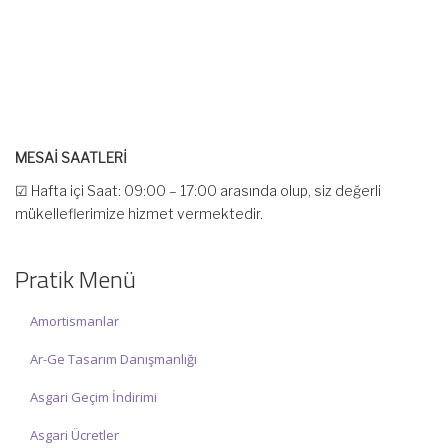
MESAİ SAATLERİ
☑ Hafta içi Saat: 09:00 – 17:00 arasında olup, siz değerli
mükelleflerimize hizmet vermektedir.
☑ Hafta sonu Cumartesi günü Saat: 10:00 – 15:00 arasında
olup, siz değerli mükelleflerimize hizmet vermektedir.
Pratik Menü
İlgi ve anlayışınız için İNCİ MUHASEBE MÜŞAVİRLİK Ailesi olarak
teşekkür ederiz.
Amortismanlar
Ar-Ge Tasarım Danışmanlığı
Asgari Geçim İndirimi
Asgari Ücretler