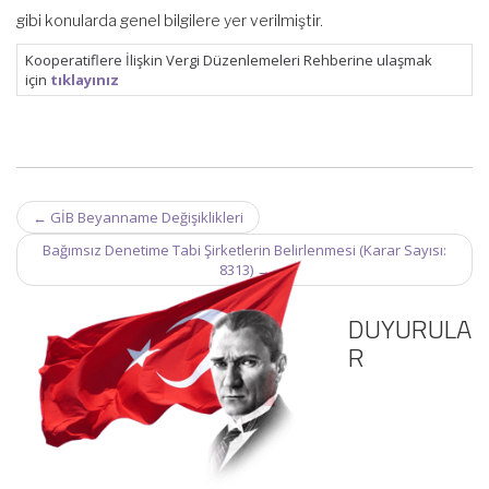
gibi konularda genel bilgilere yer verilmiştir.
Kooperatiflere İlişkin Vergi Düzenlemeleri Rehberine ulaşmak
için
tıklayınız
Post
←
GİB Beyanname Değişiklikleri
navigation
Bağımsız Denetime Tabi Şirketlerin Belirlenmesi (Karar Sayısı:
8313)
→
DUYURULA
R