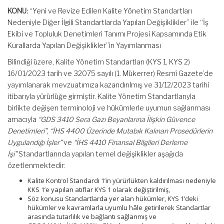
KONU:
“Yeni ve Revize Edilen Kalite Yönetim Standartları
Nedeniyle Diğer İlgili Standartlarda Yapılan Değişiklikler” ile “İş
Ekibi ve Topluluk Denetimleri Tanımı Projesi Kapsamında Etik
Kurallarda Yapılan Değişiklikler”in Yayımlanması
Bilindiği üzere, Kalite Yönetim Standartları (KYS 1, KYS 2)
16/01/2023 tarih ve 32075 sayılı (1. Mükerrer) Resmî Gazete’de
yayımlanarak mevzuatımıza kazandırılmış ve 31/12/2023 tarihi
itibarıyla yürürlüğe girmiştir. Kalite Yönetim Standartlarıyla
birlikte değişen terminoloji ve hükümlerle uyumun sağlanması
amacıyla
“GDS 3410 Sera Gazı Beyanlarına İlişkin Güvence
Denetimleri”, “İHS 4400 Üzerinde Mutabık Kalınan Prosedürlerin
Uygulandığı İşler”
ve
“İHS 4410 Finansal Bilgileri Derleme
İşi”
Standartlarında yapılan temel değişiklikler aşağıda
özetlenmektedir:
Kalite Kontrol Standardı 1’in yürürlükten kaldırılması nedeniyle
KKS 1’e yapılan atıflar KYS 1 olarak değiştirilmiş,
Söz konusu Standartlarda yer alan hükümler, KYS 1’deki
hükümler ve kavramlarla uyumlu hâle getirilerek Standartlar
arasında tutarlılık ve bağlantı sağlanmış ve