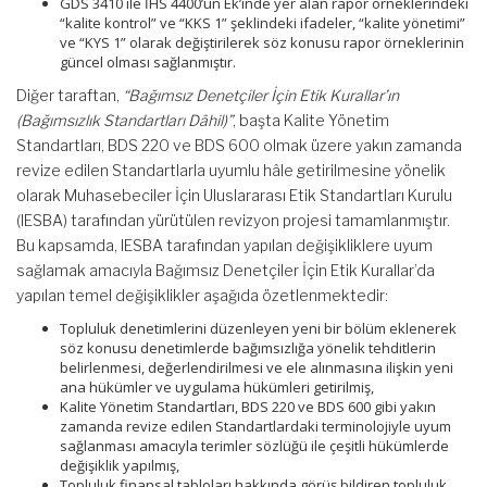
GDS 3410 ile İHS 4400’ün Ek’inde yer alan rapor örneklerindeki
“kalite kontrol” ve “KKS 1” şeklindeki ifadeler, “kalite yönetimi”
ve “KYS 1” olarak değiştirilerek söz konusu rapor örneklerinin
güncel olması sağlanmıştır.
Diğer taraftan,
“Bağımsız Denetçiler İçin Etik Kurallar’ın
(Bağımsızlık Standartları Dâhil)”
, başta Kalite Yönetim
Standartları, BDS 220 ve BDS 600 olmak üzere yakın zamanda
revize edilen Standartlarla uyumlu hâle getirilmesine yönelik
olarak Muhasebeciler İçin Uluslararası Etik Standartları Kurulu
(IESBA) tarafından yürütülen revizyon projesi tamamlanmıştır.
Bu kapsamda, IESBA tarafından yapılan değişikliklere uyum
sağlamak amacıyla Bağımsız Denetçiler İçin Etik Kurallar’da
yapılan temel değişiklikler aşağıda özetlenmektedir:
Topluluk denetimlerini düzenleyen yeni bir bölüm eklenerek
söz konusu denetimlerde bağımsızlığa yönelik tehditlerin
belirlenmesi, değerlendirilmesi ve ele alınmasına ilişkin yeni
ana hükümler ve uygulama hükümleri getirilmiş,
Kalite Yönetim Standartları, BDS 220 ve BDS 600 gibi yakın
zamanda revize edilen Standartlardaki terminolojiyle uyum
sağlanması amacıyla terimler sözlüğü ile çeşitli hükümlerde
değişiklik yapılmış,
Topluluk finansal tabloları hakkında görüş bildiren topluluk