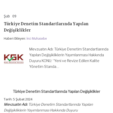
Şub
09
Türkiye
yorumlar kapalı
Denetim
Türkiye Denetim Standartlarında Yapılan
Standartlarında
Yapılan
Değişiklikler
Değişiklikler
için
Haberi Ekleyen:
İnci Muhasebe
Mevzuatın Adı: Türkiye Denetim Standartlarında
Yapılan Değişikliklerin Yayımlanması Hakkında
Duyuru KONU: “Yeni ve Revize Edilen Kalite
Yönetim Standa…
Türkiye Denetim Standartlarında Yapılan Değişiklikler
Tarih: 5 Şubat 2024
Mevzuatın Adı:
Türkiye Denetim Standartlarında Yapılan
Değişikliklerin Yayımlanması Hakkında Duyuru