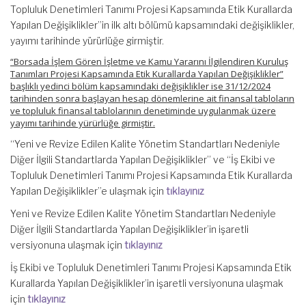
Topluluk Denetimleri Tanımı Projesi Kapsamında Etik Kurallarda
Yapılan Değişiklikler”in ilk altı bölümü kapsamındaki değişiklikler,
yayımı tarihinde yürürlüğe girmiştir.
“Borsada İşlem Gören İşletme ve Kamu Yararını İlgilendiren Kuruluş
Tanımları Projesi Kapsamında Etik Kurallarda Yapılan Değişiklikler”
başlıklı yedinci bölüm kapsamındaki değişiklikler ise 31/12/2024
tarihinden sonra başlayan hesap dönemlerine ait finansal tabloların
ve topluluk finansal tablolarının denetiminde uygulanmak üzere
yayımı tarihinde yürürlüğe girmiştir.
“Yeni ve Revize Edilen Kalite Yönetim Standartları Nedeniyle
Diğer İlgili Standartlarda Yapılan Değişiklikler” ve “İş Ekibi ve
Topluluk Denetimleri Tanımı Projesi Kapsamında Etik Kurallarda
Yapılan Değişiklikler”e ulaşmak için
tıklayınız
Yeni ve Revize Edilen Kalite Yönetim Standartları Nedeniyle
Diğer İlgili Standartlarda Yapılan Değişiklikler’in işaretli
versiyonuna ulaşmak için
tıklayınız
İş Ekibi ve Topluluk Denetimleri Tanımı Projesi Kapsamında Etik
Kurallarda Yapılan Değişiklikler’in işaretli versiyonuna ulaşmak
için
tıklayınız