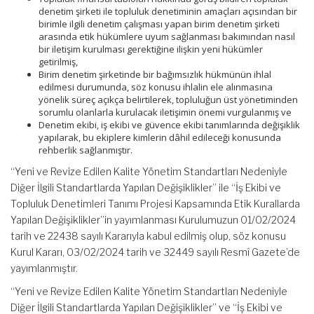
denetim şirketi ile topluluk denetiminin amaçları açısından bir
birimle ilgili denetim çalışması yapan birim denetim şirketi
arasında etik hükümlere uyum sağlanması bakımından nasıl
bir iletişim kurulması gerektiğine ilişkin yeni hükümler
getirilmiş,
Birim denetim şirketinde bir bağımsızlık hükmünün ihlal
edilmesi durumunda, söz konusu ihlalin ele alınmasına
yönelik süreç açıkça belirtilerek, topluluğun üst yönetiminden
sorumlu olanlarla kurulacak iletişimin önemi vurgulanmış ve
Denetim ekibi, iş ekibi ve güvence ekibi tanımlarında değişiklik
yapılarak, bu ekiplere kimlerin dâhil edileceği konusunda
rehberlik sağlanmıştır.
“Yeni ve Revize Edilen Kalite Yönetim Standartları Nedeniyle
Diğer İlgili Standartlarda Yapılan Değişiklikler” ile “İş Ekibi ve
Topluluk Denetimleri Tanımı Projesi Kapsamında Etik Kurallarda
Yapılan Değişiklikler”in yayımlanması Kurulumuzun 01/02/2024
tarih ve 22438 sayılı Kararıyla kabul edilmiş olup, söz konusu
Kurul Kararı, 03/02/2024 tarih ve 32449 sayılı Resmî Gazete’de
yayımlanmıştır.
“Yeni ve Revize Edilen Kalite Yönetim Standartları Nedeniyle
Diğer İlgili Standartlarda Yapılan Değişiklikler” ve “İş Ekibi ve