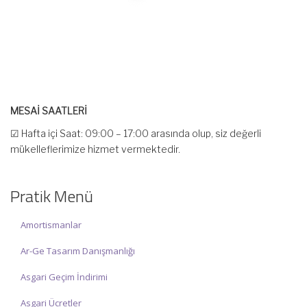
MESAİ SAATLERİ
☑ Hafta içi Saat: 09:00 – 17:00 arasında olup, siz değerli
mükelleflerimize hizmet vermektedir.
☑ Hafta sonu Cumartesi günü Saat: 10:00 – 15:00 arasında
olup, siz değerli mükelleflerimize hizmet vermektedir.
Pratik Menü
İlgi ve anlayışınız için İNCİ MUHASEBE MÜŞAVİRLİK Ailesi olarak
teşekkür ederiz.
Amortismanlar
Ar-Ge Tasarım Danışmanlığı
Asgari Geçim İndirimi
Asgari Ücretler