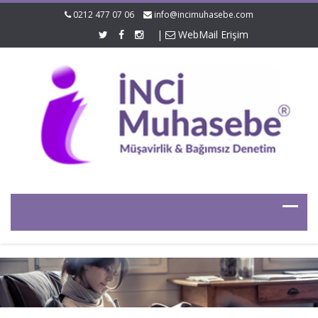
0212 477 07 06
info@incimuhasebe.com
|
WebMail Erişim