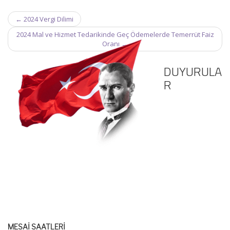
Post
←
2024 Vergi Dilimi
navigation
2024 Mal ve Hizmet Tedarikinde Geç Ödemelerde Temerrüt Faiz
Oranı
→
DUYURULA
R
MESAİ SAATLERİ