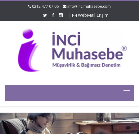
0212 477 07 06
info@incimuhasebe.com
|
WebMail Erişim