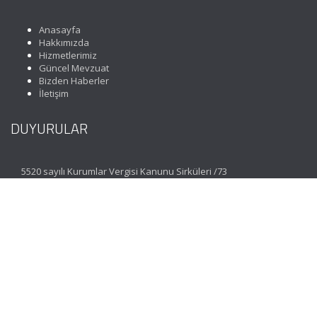
Anasayfa
Hakkımızda
Hizmetlerimiz
Güncel Mevzuat
Bizden Haberler
İletişim
DUYURULAR
5520 sayılı Kurumlar Vergisi Kanunu Sirküleri /73
İLETİŞİM
Koza Mahallesi 1635. Sokak No: 3 Maximoon Evleri C
Blok Zemin Kat D: 1 Esenkent Bahçeşehir | İstanbul
(0212) 477 07 06
(Pbx)
info@incimuhasebe.com