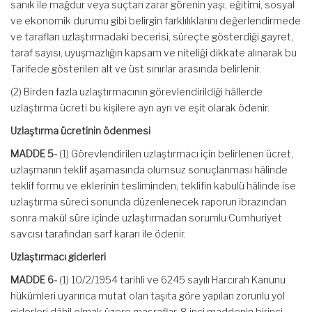
sanık ile mağdur veya suçtan zarar görenin yaşı, eğitimi, sosyal
ve ekonomik durumu gibi belirgin farklılıklarını değerlendirmede
ve tarafları uzlaştırmadaki becerisi, süreçte gösterdiği gayret,
taraf sayısı, uyuşmazlığın kapsam ve niteliği dikkate alınarak bu
Tarifede gösterilen alt ve üst sınırlar arasında belirlenir.
(2) Birden fazla uzlaştırmacının görevlendirildiği hâllerde
uzlaştırma ücreti bu kişilere ayrı ayrı ve eşit olarak ödenir.
Uzlaştırma ücretinin ödenmesi
MADDE 5-
(1) Görevlendirilen uzlaştırmacı için belirlenen ücret,
uzlaşmanın teklif aşamasında olumsuz sonuçlanması hâlinde
teklif formu ve eklerinin tesliminden, teklifin kabulü hâlinde ise
uzlaştırma süreci sonunda düzenlenecek raporun ibrazından
sonra makûl süre içinde uzlaştırmadan sorumlu Cumhuriyet
savcısı tarafından sarf kararı ile ödenir.
Uzlaştırmacı giderleri
MADDE 6-
(1) 10/2/1954 tarihli ve 6245 sayılı Harcırah Kanunu
hükümleri uyarınca mutat olan taşıta göre yapılan zorunlu yol
giderleri dâhil olmak üzere masraflar, 8 inci maddenin birinci