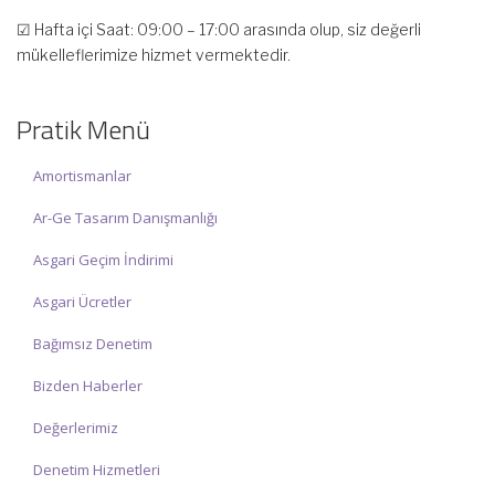
☑ Hafta içi Saat: 09:00 – 17:00 arasında olup, siz değerli
mükelleflerimize hizmet vermektedir.
☑ Hafta sonu Cumartesi günü Saat: 10:00 – 15:00 arasında
olup, siz değerli mükelleflerimize hizmet vermektedir.
Pratik Menü
İlgi ve anlayışınız için İNCİ MUHASEBE MÜŞAVİRLİK Ailesi olarak
teşekkür ederiz.
Amortismanlar
Ar-Ge Tasarım Danışmanlığı
Asgari Geçim İndirimi
Asgari Ücretler
Bağımsız Denetim
Bizden Haberler
Değerlerimiz
Denetim Hizmetleri