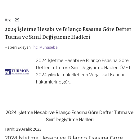
Ara
29
2024
yorumlar kapalı
İşletme
2024 İşletme Hesabı ve Bilanço Esasına Göre Defter
Hesabı
ve
Tutma ve Sınıf Değiştirme Hadleri
Bilanço
Esasına
Haberi Ekleyen:
İnci Muhasebe
Göre
Defter
2024 İşletme Hesabı ve Bilanço Esasına Göre
Tutma
ve
Defter Tutma ve Sınıf Değiştirme Hadleri ÖZET
Sınıf
2024 yılında mükelleflerin Vergi Usul Kanunu
Değiştirme
hükümlerine gör..
Hadleri
için
2024 İşletme Hesabı ve Bilanço Esasına Göre Defter Tutma ve
Sınıf Değiştirme Hadleri
Tarih: 29 Aralık 2023
2024 İşletme Hesabı ve Bilanço Esasına Göre