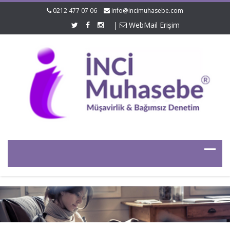
0212 477 07 06
info@incimuhasebe.com
|
WebMail Erişim