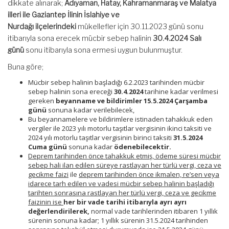
dikkate alınarak;
Adıyaman, Hatay, Kahramanmaraş ve Malatya
illeri ile Gaziantep İlinin İslahiye ve
Nurdağı
ilçelerindeki
mükellefler için 30.11.2023 günü sonu
itibarıyla sona erecek mücbir sebep halinin
30.4.2024 Salı
günü
sonu itibarıyla sona ermesi uygun bulunmuştur.
Buna göre;
Mücbir sebep halinin başladığı 6.2.2023 tarihinden mücbir
sebep halinin sona ereceği
30.4.2024
tarihine kadar verilmesi
gereken
beyanname ve bildirimler
15.5.2024 Çarşamba
günü
sonuna kadar verilebilecek,
Bu beyannamelere ve bildirimlere istinaden tahakkuk eden
vergiler ile 2023 yılı motorlu taşıtlar vergisinin ikinci taksiti ve
2024 yılı motorlu taşıtlar vergisinin birinci taksiti
31.5.2024
Cuma günü
sonuna kadar
ödenebilecektir.
Deprem tarihinden önce tahakkuk etmiş, ödeme süresi mücbir
sebep hali ilan edilen süreye rastlayan her türlü vergi, ceza ve
gecikme faizi
ile
deprem tarihinden önce ikmalen, re’sen veya
idarece tarh edilen ve vadesi mücbir sebep halinin başladığı
tarihten sonrasına rastlayan her türlü vergi, ceza ve gecikme
faizinin ise
her bir vade tarihi itibarıyla ayrı ayrı
değerlendirilerek,
normal vade tarihlerinden itibaren 1 yıllık
sürenin sonuna kadar; 1 yıllık sürenin 31.5.2024 tarihinden