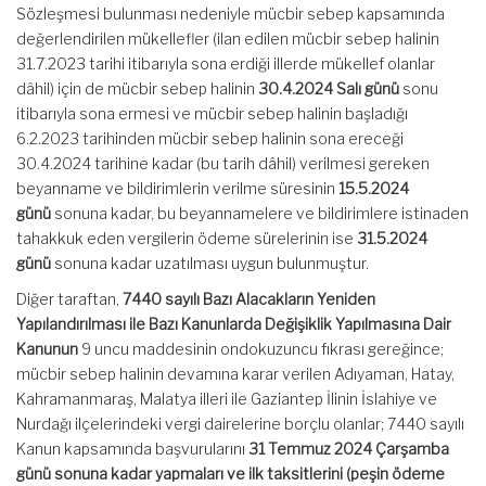
Sözleşmesi bulunması nedeniyle mücbir sebep kapsamında
değerlendirilen mükellefler (ilan edilen mücbir sebep halinin
31.7.2023 tarihi itibarıyla sona erdiği illerde mükellef olanlar
dâhil) için de mücbir sebep halinin
30.4.2024 Salı günü
sonu
itibarıyla sona ermesi ve mücbir sebep halinin başladığı
6.2.2023 tarihinden mücbir sebep halinin sona ereceği
30.4.2024 tarihine kadar (bu tarih dâhil) verilmesi gereken
beyanname ve bildirimlerin verilme süresinin
15.5.2024
günü
sonuna kadar, bu beyannamelere ve bildirimlere istinaden
tahakkuk eden vergilerin ödeme sürelerinin ise
31.5.2024
günü
sonuna kadar uzatılması uygun bulunmuştur.
Diğer taraftan,
7440 sayılı Bazı Alacakların Yeniden
Yapılandırılması ile Bazı Kanunlarda Değişiklik Yapılmasına Dair
Kanunun
9 uncu maddesinin ondokuzuncu fıkrası gereğince;
mücbir sebep halinin devamına karar verilen Adıyaman, Hatay,
Kahramanmaraş, Malatya illeri ile Gaziantep İlinin İslahiye ve
Nurdağı ilçelerindeki vergi dairelerine borçlu olanlar; 7440 sayılı
Kanun kapsamında başvurularını
31 Temmuz 2024 Çarşamba
günü sonuna kadar yapmaları ve ilk taksitlerini (peşin ödeme