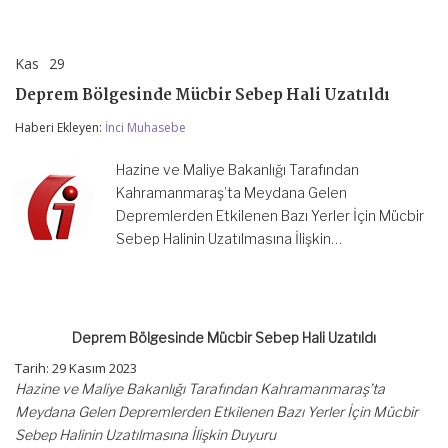
Kas
29
Deprem
yorumlar kapalı
Bölgesinde
Deprem Bölgesinde Mücbir Sebep Hali Uzatıldı
Mücbir
Sebep
Haberi Ekleyen:
İnci Muhasebe
Hali
Uzatıldı
için
Hazine ve Maliye Bakanlığı Tarafından
Kahramanmaraş’ta Meydana Gelen
Depremlerden Etkilenen Bazı Yerler İçin Mücbir
Sebep Halinin Uzatılmasına İlişkin…
Deprem Bölgesinde Mücbir Sebep Hali Uzatıldı
Tarih: 29 Kasım 2023
Hazine ve Maliye Bakanlığı Tarafından Kahramanmaraş’ta
Meydana Gelen Depremlerden Etkilenen Bazı Yerler İçin Mücbir
Sebep Halinin Uzatılmasına İlişkin Duyuru