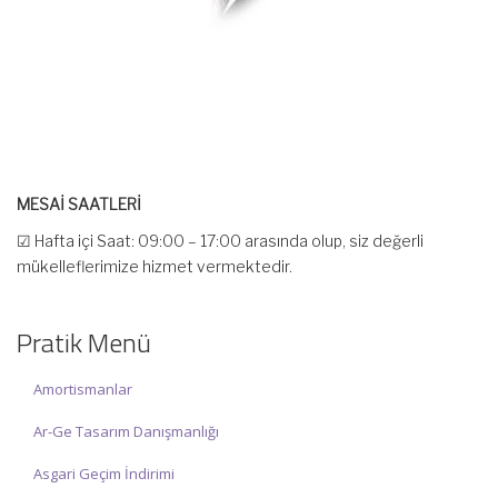
MESAİ SAATLERİ
☑ Hafta içi Saat: 09:00 – 17:00 arasında olup, siz değerli
mükelleflerimize hizmet vermektedir.
☑ Hafta sonu Cumartesi günü Saat: 10:00 – 15:00 arasında
olup, siz değerli mükelleflerimize hizmet vermektedir.
Pratik Menü
İlgi ve anlayışınız için İNCİ MUHASEBE MÜŞAVİRLİK Ailesi olarak
teşekkür ederiz.
Amortismanlar
Ar-Ge Tasarım Danışmanlığı
Asgari Geçim İndirimi