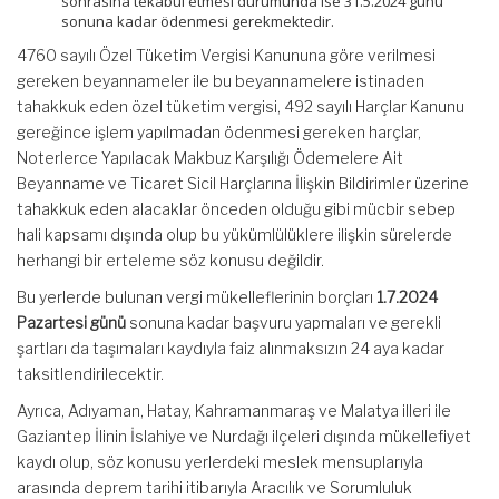
sonrasına tekabül etmesi durumunda ise 31.5.2024 günü
sonuna kadar ödenmesi gerekmektedir.
4760 sayılı Özel Tüketim Vergisi Kanununa göre verilmesi
gereken beyannameler ile bu beyannamelere istinaden
tahakkuk eden özel tüketim vergisi, 492 sayılı Harçlar Kanunu
gereğince işlem yapılmadan ödenmesi gereken harçlar,
Noterlerce Yapılacak Makbuz Karşılığı Ödemelere Ait
Beyanname ve Ticaret Sicil Harçlarına İlişkin Bildirimler üzerine
tahakkuk eden alacaklar önceden olduğu gibi mücbir sebep
hali kapsamı dışında olup bu yükümlülüklere ilişkin sürelerde
herhangi bir erteleme söz konusu değildir.
Bu yerlerde bulunan vergi mükelleflerinin borçları
1.7.2024
Pazartesi günü
sonuna kadar başvuru yapmaları ve gerekli
şartları da taşımaları kaydıyla faiz alınmaksızın 24 aya kadar
taksitlendirilecektir.
Ayrıca, Adıyaman, Hatay, Kahramanmaraş ve Malatya illeri ile
Gaziantep İlinin İslahiye ve Nurdağı ilçeleri dışında mükellefiyet
kaydı olup, söz konusu yerlerdeki meslek mensuplarıyla
arasında deprem tarihi itibarıyla Aracılık ve Sorumluluk