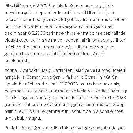
Bilindiği üzere, 6.2.2023 tarihinde Kahramanmaraş İlinde
meydana gelen depremlerden etkilenen 11 il ve bir ilçede
deprem tarihi itibarıyla mükellefiyet kaydı bulunan mükelleflerin
bu mükellefiyetleri nedeniyle vergi kanunları uygulaması
bakımından 6.2.2023 tarihinden itibaren mücbir sebep halinde
olduğu kabul edilmiş ve mücbir sebep halinin başladığı tarihten
mücbir sebep halinin sona ereceği tarihe kadar verilmesi
gereken beyanname ve bildirimlerin verilme süresi
ertelenmişti.
Adana, Diyarbakır, Elazığ, Gaziantep (İslahiye ve Nurdağı ilçeleri
hariç), Kilis, Osmaniye ve Şanlıurfa illeri ile Sivas İlinin Gürün
İlçesinde mücbir sebep hali 31.7.2023 tarihinde sona ermiş,
Adıyaman, Hatay, Kahramanmaraş ve Malatya illeri ile Gaziantep
İlinin İslahiye ve Nurdağı ilçelerindeki mükellefler için 31.7.2023
günü sonu itibarıyla sona ermesi uygun bulunan mücbir sebep
halinin 30.11.2023 Perşembe günü sonu itibarıyla sona ermesi
uygun bulunmuştu.
Bu defa Bakanlığımıza iletilen talepler ve genel hayatın gidişatı