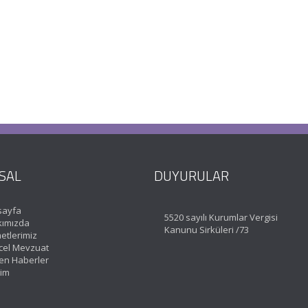
SAL
DUYURULAR
sayfa
5520 sayılı Kurumlar Vergisi
ımızda
Kanunu Sirküleri /73
etlerimiz
el Mevzuat
en Haberler
şim