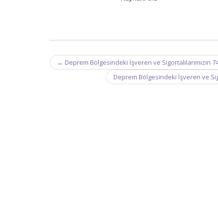
Post
←
Deprem Bölgesindeki İşveren ve Sigortalılarımızın 
navigation
Deprem Bölgesindeki İşveren ve Sig