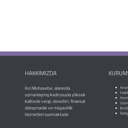
HAKKIMIZDA
KURUM
Ana
İnci Muhasebe, alanında
Hakk
uzmanlaşmış kadrosuyla yüksek
Hizm
kalitede vergi, denetim, finansal
Günc
danışmanlık ve müşavirlik
Bizd
İleti
hizmetleri sunmaktadır.