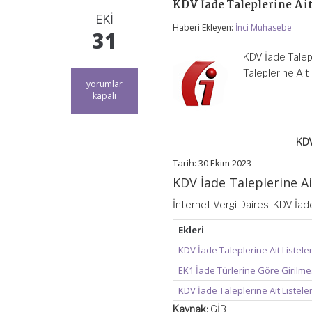
KDV İade Taleplerine Ai
EKI
Haberi Ekleyen:
İnci Muhasebe
31
KDV İade Talep
Taleplerine Ait
KDV
yorumlar
İade
kapalı
Taleplerine
Ait
Listeleri
KDV
Gönderme
Kılavuzu
Tarih: 30 Ekim 2023
için
KDV İade Taleplerine A
İnternet Vergi Dairesi KDV İad
Ekleri
KDV İade Taleplerine Ait Listel
EK1 İade Türlerine Göre Girilme
KDV İade Taleplerine Ait Listel
Kaynak:
GİB