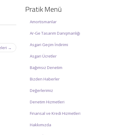
☑ Hafta sonu Cumartesi günü Saat:
Pratik Menü
10:00 – 15:00 arasında olup, siz değerli
mükelleflerimize hizmet vermektedir.
Amortismanlar
İlgi ve anlayışınız için İNCİ MUHASEBE
Ar-Ge Tasarım Danışmanlığı
MÜŞAVİRLİK Ailesi olarak teşekkür
ederiz.
Asgari Geçim İndirimi
eleri
→
Asgari Ücretler
Bağımsız Denetim
Bizden Haberler
Değerlerimiz
Denetim Hizmetleri
Finansal ve Kredi Hizmetleri
Hakkımızda