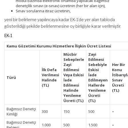
modül bazında elektronik ortamda yapılacak bağımsız
denetçilik sınavı (e-sınav) ücretinin (her bir alan için),
Sınav sorularına itiraz ücretinin,
yeni bir belirleme yapılıncaya kadar EK-1’de yer alan tabloda
gösterildiği şekilde belirlenmesine oy birliğiyle karar verilmiştir.
EK-1
Kamu Gözetimi Kurumu Hizmetlere İlişkin Ücret Listesi
Mücbir
Zayi
Sebeplerle
Edilmesi
Zayi
Sebebiyle
Her Bir
İlk Defa
Edilmesi
Eskisi
Konu
Verilmesi
Veya Eskisi
İade
İtibarıyl
Türü
Halinde
İade
Edilmeyen
Sınav
(TL)
Edilmesi
Hallerde
Ücreti
Halinde
Yenileme
(TL)
Yenileme
Ücreti
Ücreti (TL)
(TL)
Bağımsız Denetçi
300
150
500
–
Kimliği
Bağımsız Denetçi
1.000
500
1.500
–
Belgesi