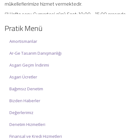
mükelleflerimize hizmet vermektedir.
☑ Hafta sonu Cumartesi günü Saat: 10:00 – 15:00 arasında
olup, siz değerli mükelleflerimize hizmet vermektedir.
Pratik Menü
İlgi ve anlayışınız için İNCİ MUHASEBE MÜŞAVİRLİK Ailesi olarak
teşekkür ederiz.
Amortismanlar
Ar-Ge Tasarım Danışmanlığı
Asgari Geçim İndirimi
Asgari Ücretler
Bağımsız Denetim
Bizden Haberler
Değerlerimiz
Denetim Hizmetleri
Finansal ve Kredi Hizmetleri