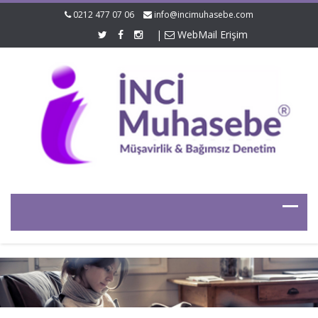
0212 477 07 06
info@incimuhasebe.com
|
WebMail Erişim