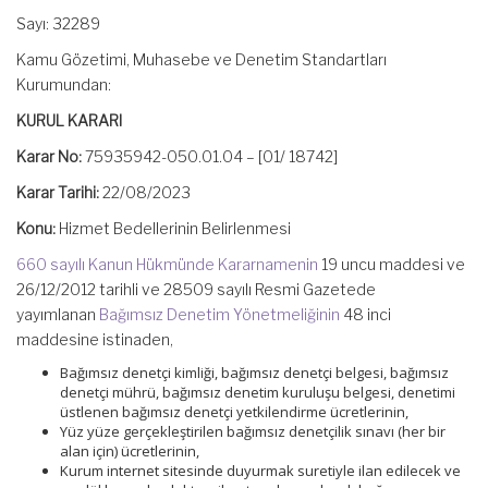
Sayı: 32289
Kamu Gözetimi, Muhasebe ve Denetim Standartları
Kurumundan:
KURUL KARARI
Karar No:
75935942-050.01.04 – [01/ 18742]
Karar Tarihi:
22/08/2023
Konu:
Hizmet Bedellerinin Belirlenmesi
660 sayılı Kanun Hükmünde Kararnamenin
19 uncu maddesi ve
26/12/2012 tarihli ve 28509 sayılı Resmi Gazetede
yayımlanan
Bağımsız Denetim Yönetmeliğinin
48 inci
maddesine istinaden,
Bağımsız denetçi kimliği, bağımsız denetçi belgesi, bağımsız
denetçi mührü, bağımsız denetim kuruluşu belgesi, denetimi
üstlenen bağımsız denetçi yetkilendirme ücretlerinin,
Yüz yüze gerçekleştirilen bağımsız denetçilik sınavı (her bir
alan için) ücretlerinin,
Kurum internet sitesinde duyurmak suretiyle ilan edilecek ve