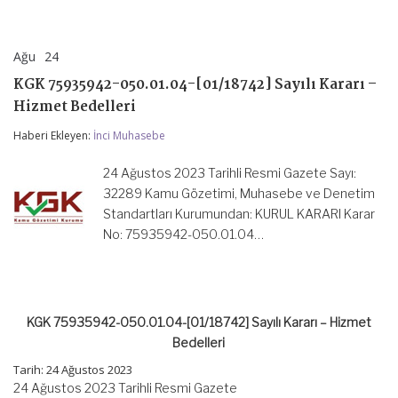
Ağu
24
KGK
yorumlar kapalı
75935942-
KGK 75935942-050.01.04-[01/18742] Sayılı Kararı –
050.01.04-
[01/18742]
Hizmet Bedelleri
Sayılı
Kararı
Haberi Ekleyen:
İnci Muhasebe
–
Hizmet
24 Ağustos 2023 Tarihli Resmi Gazete Sayı:
Bedelleri
için
32289 Kamu Gözetimi, Muhasebe ve Denetim
Standartları Kurumundan: KURUL KARARI Karar
No: 75935942-050.01.04…
KGK 75935942-050.01.04-[01/18742] Sayılı Kararı – Hizmet
Bedelleri
Tarih: 24 Ağustos 2023
24 Ağustos 2023 Tarihli Resmi Gazete