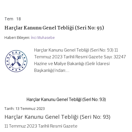
Tem
18
Harçlar
yorumlar kapalı
Kanunu
Harçlar Kanunu Genel Tebliği (Seri No: 93)
Genel
Tebliği
Haberi Ekleyen:
İnci Muhasebe
(Seri
No:
93)
Harçlar Kanunu Genel Tebliği (Seri No: 93) 11
için
Temmuz 2023 Tarihli Resmi Gazete Sayı: 32247
Hazine ve Maliye Bakanlığı (Gelir İdaresi
Başkanlığı)’ndan:…
Harçlar Kanunu Genel Tebliği (Seri No: 93)
Tarih: 13 Temmuz 2023
Harçlar Kanunu Genel Tebliği (Seri No: 93)
11 Temmuz 2023 Tarihli Resmi Gazete