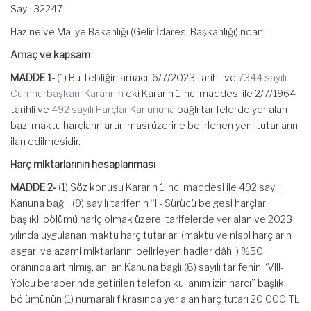
Sayı: 32247
Hazine ve Maliye Bakanlığı (Gelir İdaresi Başkanlığı)’ndan:
Amaç ve kapsam
MADDE 1-
(1) Bu Tebliğin amacı, 6/7/2023 tarihli ve
7344 sayılı
Cumhurbaşkanı Kararının
eki Kararın 1 inci maddesi ile 2/7/1964
tarihli ve
492 sayılı Harçlar Kanununa
bağlı tarifelerde yer alan
bazı maktu harçların artırılması üzerine belirlenen yeni tutarların
ilan edilmesidir.
Harç miktarlarının hesaplanması
MADDE 2-
(1) Söz konusu Kararın 1 inci maddesi ile 492 sayılı
Kanuna bağlı, (9) sayılı tarifenin “II- Sürücü belgesi harçları”
başlıklı bölümü hariç olmak üzere, tarifelerde yer alan ve 2023
yılında uygulanan maktu harç tutarları (maktu ve nispi harçların
asgari ve azami miktarlarını belirleyen hadler dâhil) %50
oranında artırılmış, anılan Kanuna bağlı (8) sayılı tarifenin “VIII-
Yolcu beraberinde getirilen telefon kullanım izin harcı” başlıklı
bölümünün (1) numaralı fıkrasında yer alan harç tutarı 20.000 TL