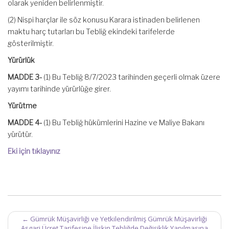
olarak yeniden belirlenmiştir.
(2) Nispi harçlar ile söz konusu Karara istinaden belirlenen
maktu harç tutarları bu Tebliğ ekindeki tarifelerde
gösterilmiştir.
Yürürlük
MADDE 3-
(1) Bu Tebliğ 8/7/2023 tarihinden geçerli olmak üzere
yayımı tarihinde yürürlüğe girer.
Yürütme
MADDE 4-
(1) Bu Tebliğ hükümlerini Hazine ve Maliye Bakanı
yürütür.
Eki için tıklayınız
Post
←
Gümrük Müşavirliği ve Yetkilendirilmiş Gümrük Müşavirliği
Asgari Ücret Tarifesine İlişkin Tebliğde Değişiklik Yapılmasına