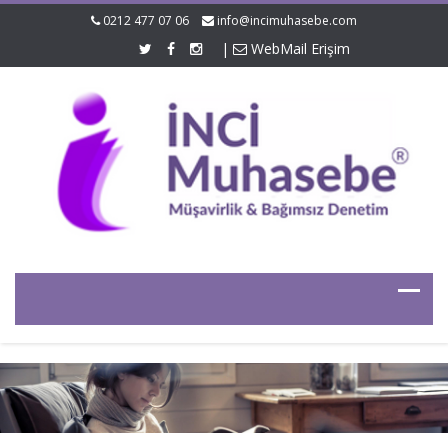
0212 477 07 06
info@incimuhasebe.com
|
WebMail Erişim