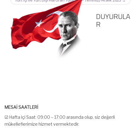
Yurt İçi ve Yurt Dışı Harcırah Tutarları – Temmuz-Aralık 2023
→
DUYURULA
R
MESAİ SAATLERİ
☑ Hafta içi Saat: 09:00 – 17:00 arasında olup, siz değerli
mükelleflerimize hizmet vermektedir.
☑ Hafta sonu Cumartesi günü Saat: 10:00 – 15:00 arasında