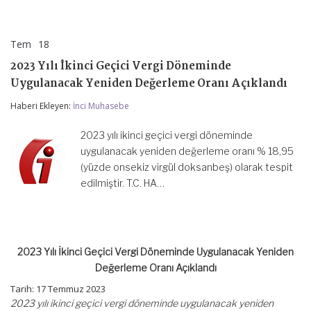
Tem
18
2023
yorumlar kapalı
Yılı
2023 Yılı İkinci Geçici Vergi Döneminde
İkinci
Geçici
Uygulanacak Yeniden Değerleme Oranı Açıklandı
Vergi
Döneminde
Haberi Ekleyen:
İnci Muhasebe
Uygulanacak
Yeniden
2023 yılı ikinci geçici vergi döneminde
Değerleme
Oranı
uygulanacak yeniden değerleme oranı % 18,95
Açıklandı
(yüzde onsekiz virgül doksanbeş) olarak tespit
için
edilmiştir. T.C. HA…
2023 Yılı İkinci Geçici Vergi Döneminde Uygulanacak Yeniden
Değerleme Oranı Açıklandı
Tarih: 17 Temmuz 2023
2023 yılı ikinci geçici vergi döneminde uygulanacak yeniden