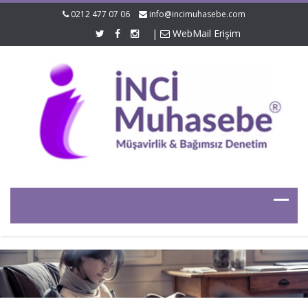
0212 477 07 06
info@incimuhasebe.com
|
WebMail Erişim