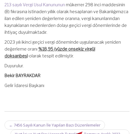
213 sayılı Vergi Usul Kanununun
mükerrer 298 inci maddesinin
(B) fıkrasına istinaden yıllık olarak hesaplanan ve Bakanlığımızca
ilan edilen yeniden değerleme oranına, vergi kanunlarından
kaynaklanan nedenlerden dolayı geçici vergi dönemlerinde de
ihtiyaç duyulmaktadır.
2023 yılı ikinci geçici vergi döneminde uygulanacak yeniden
değerleme oranı
%18,95 (yüzde onsekiz virgül
doksanbeş)
olarak tespit edilmiştir.
Duyurulur.
Bekir BAYRAKDAR
Gelir İdaresi Başkanı
Post
←
7456 Sayılı Kanun İle Yapılan Bazı Düzenlemeler
navigation