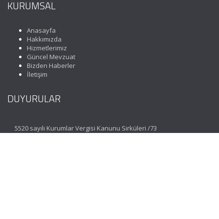
KURUMSAL
Anasayfa
Hakkımızda
Hizmetlerimiz
Güncel Mevzuat
Bizden Haberler
İletişim
DUYURULAR
5520 sayılı Kurumlar Vergisi Kanunu Sirküleri /73
İLETİŞİM
Koza Mahallesi 1635. Sokak No: 3 Maximoon Evleri C
Blok Zemin Kat D: 1 Esenkent Bahçeşehir | İstanbul
(0212) 477 07 06
(Pbx)
info@incimuhasebe.com