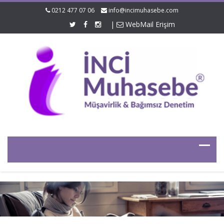
0212 477 07 06
info@incimuhasebe.com
|
WebMail Erişim