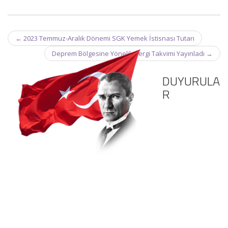
Post
←
2023 Temmuz-Aralık Dönemi SGK Yemek İstisnası Tutarı
navigation
Deprem Bölgesine Yönelik Vergi Takvimi Yayınladı
→
DUYURULA
R