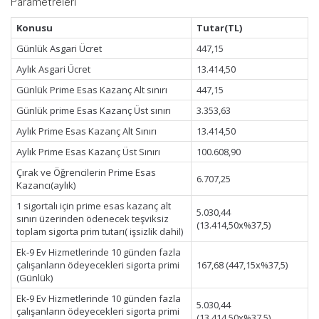
Parametreleri
Konusu
Tutar(TL)
Günlük Asgari Ücret
447,15
Aylık Asgari Ücret
13.414,50
Günlük Prime Esas Kazanç Alt sınırı
447,15
Günlük prime Esas Kazanç Üst sınırı
3.353,63
Aylık Prime Esas Kazanç Alt Sınırı
13.414,50
Aylık Prime Esas Kazanç Üst Sınırı
100.608,90
Çırak ve Öğrencilerin Prime Esas
6.707,25
Kazancı(aylık)
1 sigortalı için prime esas kazanç alt
5.030,44
sınırı üzerinden ödenecek teşviksiz
(13.414,50x%37,5)
toplam sigorta prim tutarı( işsizlik dahil)
Ek-9 Ev Hizmetlerinde 10 günden fazla
çalışanların ödeyecekleri sigorta primi
167,68 (447,15x%37,5)
(Günlük)
Ek-9 Ev Hizmetlerinde 10 günden fazla
5.030,44
çalışanların ödeyecekleri sigorta primi
(13.414,50x%37,5)