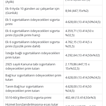
(Aylık)
Ek-9 Ayda 10 günden az çalışanlar için
8,94 (447,15x%2)
(Günlük)
Ek 5 sigortalıların ödeyecekleri sigorta
4.628,00 (13.414,50%34,5)
primi
Ek 6 sigortalıların ödeyecekleri sigorta
4.359,71 (13.414,50 x
primi (İşsizlik primi hariç)
%32,5)
Ek 6 sigortalıların ödeyecekleri sigorta
4.762,15 (13.414,5 x
primi (İşsizlik primi dahil)
%35,5)
İsteğe bağlı sigortalıların ödeyecekleri
4.292,64 (13.414,50x%32)
prim tutarı
2925 sayılı Kanuna tabi sigortaların
2.179,86 (447,15 x
ödeyecekleri prim tutarı
15x%32,5)
Bağ kur sigortalıların ödeyecekleri prim
4.628,00 (13.414,50%34,5)
tutarı
Tarım Bağ kur sigortalıların
4.628,00 (13.414,50
ödeyecekleri prim tutarı
%34,5)
5510-60/g liler(GSS) sigorta primi
402,44 (13.414,50x%3)
Hizmet borçlandırılmasına esas tutar