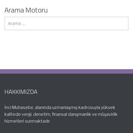
Arama Motoru
HAKKIMIZDA
İnci Muhasebe, alanında uzmanlaşmış kadrosuyla yüksek
kalitede vergi, denetim, finansal danışmanlık ve müşavirlik
hizmetleri sunmaktadır.