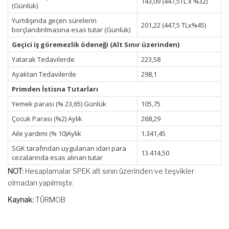
143,09 (447,5TL x %32)
(Günlük)
Yurtdışında geçen sürelerin
201,22 (447,5 TLx%45)
borçlandırılmasına esas tutar (Günlük)
Geçici iş göremezlik ödeneği (Alt Sınır üzerinden)
Yatarak Tedavilerde
223,58
Ayaktan Tedavilerde
298,1
Primden İstisna Tutarları
Yemek parası (% 23,65) Günlük
105,75
Çocuk Parası (%2) Aylık
268,29
Aile yardımı (% 10)Aylık
1.341,45
SGK tarafından uygulanan idari para
13.414,50
cezalarında esas alınan tutar
NOT:
Hesaplamalar SPEK alt sınırı üzerinden ve teşvikler
olmadan yapılmıştır.
Kaynak:
TÜRMOB