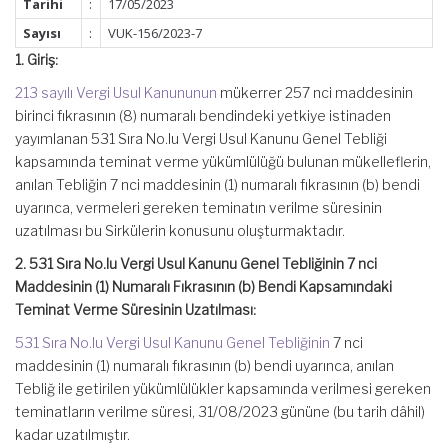
Tarihi
:
17/05/2023
Sayısı
:
VUK-156/2023-7
1. Giriş:
213 sayılı Vergi Usul Kanununun
mükerrer 257 nci maddesinin
birinci fıkrasının (8) numaralı bendindeki yetkiye istinaden
yayımlanan 531 Sıra No.lu Vergi Usul Kanunu Genel Tebliği
kapsamında teminat verme yükümlülüğü bulunan mükelleflerin,
anılan Tebliğin 7 nci maddesinin (1) numaralı fıkrasının (b) bendi
uyarınca, vermeleri gereken teminatın verilme süresinin
uzatılması bu Sirkülerin konusunu oluşturmaktadır.
2. 531 Sıra No.lu Vergi Usul Kanunu Genel Tebliğinin 7 nci
Maddesinin (1) Numaralı Fıkrasının (b) Bendi Kapsamındaki
Teminat Verme Süresinin Uzatılması:
531 Sıra No.lu Vergi Usul Kanunu Genel Tebliğinin
7 nci
maddesinin (1) numaralı fıkrasının (b) bendi uyarınca, anılan
Tebliğ ile getirilen yükümlülükler kapsamında verilmesi gereken
teminatların verilme süresi, 31/08/2023 gününe (bu tarih dâhil)
kadar uzatılmıştır.