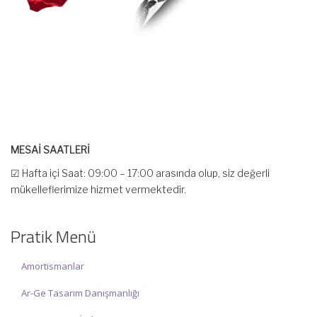
MESAİ SAATLERİ
☑ Hafta içi Saat: 09:00 – 17:00 arasında olup, siz değerli
mükelleflerimize hizmet vermektedir.
☑ Hafta sonu Cumartesi günü Saat: 10:00 – 15:00 arasında
olup, siz değerli mükelleflerimize hizmet vermektedir.
Pratik Menü
İlgi ve anlayışınız için İNCİ MUHASEBE MÜŞAVİRLİK Ailesi olarak
teşekkür ederiz.
Amortismanlar
Ar-Ge Tasarım Danışmanlığı