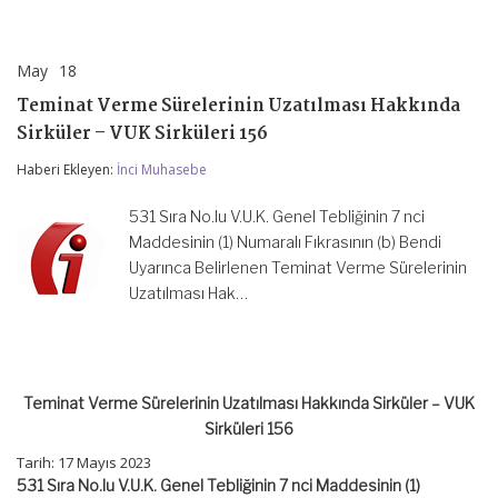
May
18
Teminat
yorumlar kapalı
Verme
Teminat Verme Sürelerinin Uzatılması Hakkında
Sürelerinin
Uzatılması
Sirküler – VUK Sirküleri 156
Hakkında
Sirküler
Haberi Ekleyen:
İnci Muhasebe
–
VUK
531 Sıra No.lu V.U.K. Genel Tebliğinin 7 nci
Sirküleri
156
Maddesinin (1) Numaralı Fıkrasının (b) Bendi
için
Uyarınca Belirlenen Teminat Verme Sürelerinin
Uzatılması Hak…
Teminat Verme Sürelerinin Uzatılması Hakkında Sirküler – VUK
Sirküleri 156
Tarih: 17 Mayıs 2023
531 Sıra No.lu V.U.K. Genel Tebliğinin 7 nci Maddesinin (1)