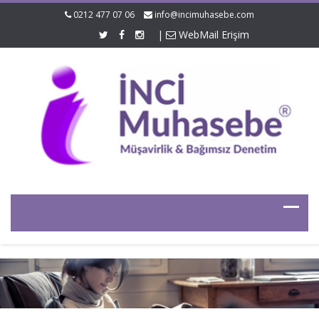
0212 477 07 06
info@incimuhasebe.com
|
WebMail Erişim