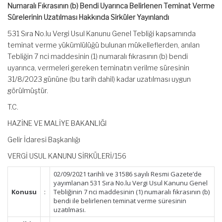
Numaralı Fıkrasının (b) Bendi Uyarınca Belirlenen Teminat Verme
Sürelerinin Uzatılması Hakkında Sirküler Yayınlandı
531 Sıra No.lu Vergi Usul Kanunu Genel Tebliği kapsamında
teminat verme yükümlülüğü bulunan mükelleflerden, anılan
Tebliğin 7 nci maddesinin (1) numaralı fıkrasının (b) bendi
uyarınca, vermeleri gereken teminatın verilme süresinin
31/8/2023 gününe (bu tarih dahil) kadar uzatılması uygun
görülmüştür.
T.C.
HAZİNE VE MALİYE BAKANLIĞI
Gelir İdaresi Başkanlığı
VERGİ USUL KANUNU SİRKÜLERİ/156
02/09/2021 tarihli ve 31586 sayılı Resmi Gazete’de
yayımlanan 531 Sıra No.lu Vergi Usul Kanunu Genel
Konusu
:
Tebliğinin 7 nci maddesinin (1) numaralı fıkrasının (b)
bendi ile belirlenen teminat verme süresinin
uzatılması.