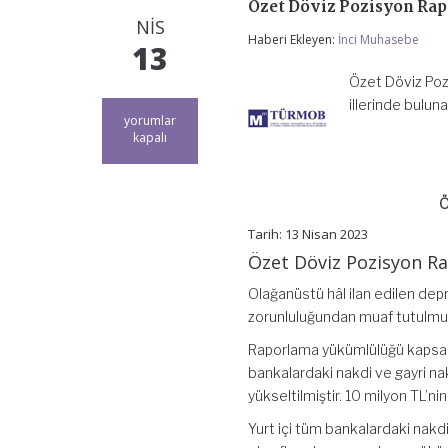
Özet Döviz Pozisyon Ra
NIS
Haberi Ekleyen:
İnci Muhasebe
13
Özet Döviz Poz
illerinde bulu
Özet
yorumlar
Döviz
kapalı
Pozisyon
Raporunda
Yeni
Ö
Düzenleme
için
Tarih: 13 Nisan 2023
Özet Döviz Pozisyon R
Olağanüstü hâl ilan edilen dep
zorunluluğundan muaf tutulmu
Raporlama yükümlülüğü kapsamı
bankalardaki nakdi ve gayri nak
yükseltilmiştir. 10 milyon TL’nin
Yurt içi tüm bankalardaki nakd