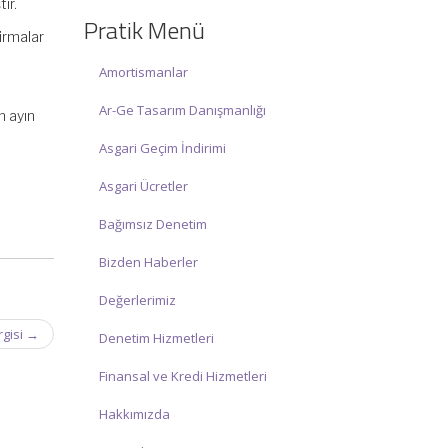
ir.
☑ Hafta sonu Cumartesi günü Saat:
Pratik Menü
10:00 – 15:00 arasında olup, siz değerli
irmalar
mükelleflerimize hizmet vermektedir.
Amortismanlar
İlgi ve anlayışınız için İNCİ MUHASEBE
Ar-Ge Tasarım Danışmanlığı
MÜŞAVİRLİK Ailesi olarak teşekkür
n ayın
ederiz.
Asgari Geçim İndirimi
Asgari Ücretler
Bağımsız Denetim
Bizden Haberler
Değerlerimiz
rgisi
→
Denetim Hizmetleri
Finansal ve Kredi Hizmetleri
Hakkımızda