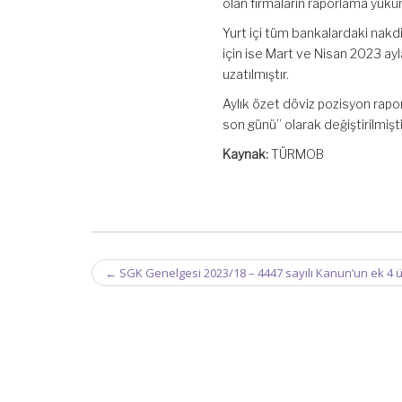
olan firmaların raporlama yüküm
Yurt içi tüm bankalardaki nakd
için ise Mart ve Nisan 2023 ayla
uzatılmıştır.
Aylık özet döviz pozisyon raporu
son günü” olarak değiştirilmişti
Kaynak:
TÜRMOB
Post
←
SGK Genelgesi 2023/18 – 4447 sayılı Kanun’un ek 4 ün
navigation