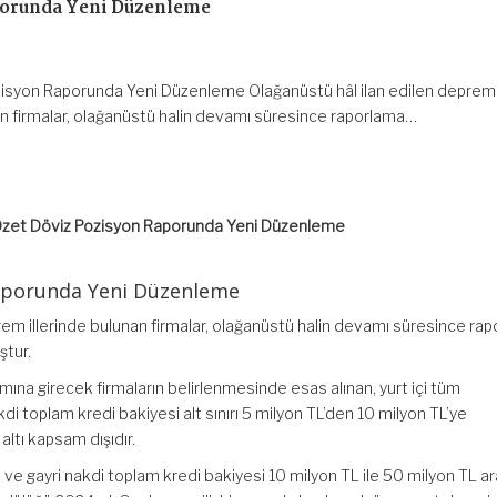
porunda Yeni Düzenleme
isyon Raporunda Yeni Düzenleme Olağanüstü hâl ilan edilen deprem
nan firmalar, olağanüstü halin devamı süresince raporlama…
zet Döviz Pozisyon Raporunda Yeni Düzenleme
aporunda Yeni Düzenleme
rem illerinde bulunan firmalar, olağanüstü halin devamı süresince ra
ştur.
na girecek firmaların belirlenmesinde esas alınan, yurt içi tüm
di toplam kredi bakiyesi alt sınırı 5 milyon TL’den 10 milyon TL’ye
 altı kapsam dışıdır.
i ve gayri nakdi toplam kredi bakiyesi 10 milyon TL ile 50 milyon TL a