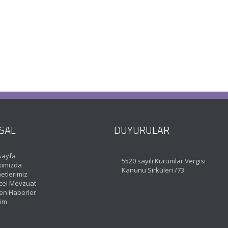
SAL
DUYURULAR
sayfa
5520 sayılı Kurumlar Vergisi
ımızda
Kanunu Sirküleri /73
etlerimiz
el Mevzuat
en Haberler
şim