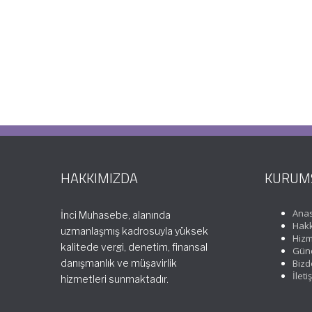
HAKKIMIZDA
KURUM
Ana
İnci Muhasebe, alanında
Hakk
uzmanlaşmış kadrosuyla yüksek
Hizm
kalitede vergi, denetim, finansal
Günc
danışmanlık ve müşavirlik
Bizd
İleti
hizmetleri sunmaktadır.