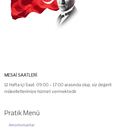
MESAİ SAATLERİ
☑ Hafta içi Saat: 09:00 – 17:00 arasında olup, siz değerli
mükelleflerimize hizmet vermektedir.
☑ Hafta sonu Cumartesi günü Saat: 10:00 – 15:00 arasında
olup, siz değerli mükelleflerimize hizmet vermektedir.
Pratik Menü
İlgi ve anlayışınız için İNCİ MUHASEBE MÜŞAVİRLİK Ailesi olarak
teşekkür ederiz.
Amortismanlar