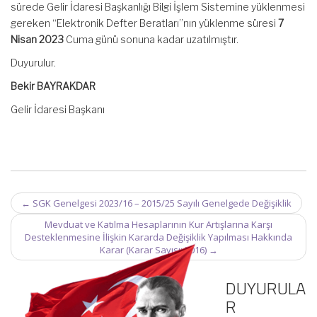
sürede Gelir İdaresi Başkanlığı Bilgi İşlem Sistemine yüklenmesi
gereken “Elektronik Defter Beratları”nın yüklenme süresi
7
Nisan 2023
Cuma günü sonuna kadar uzatılmıştır.
Duyurulur.
Bekir BAYRAKDAR
Gelir İdaresi Başkanı
Post
←
SGK Genelgesi 2023/16 – 2015/25 Sayılı Genelgede Değişiklik
navigation
Mevduat ve Katılma Hesaplarının Kur Artışlarına Karşı
Desteklenmesine İlişkin Kararda Değişiklik Yapılması Hakkında
Karar (Karar Sayısı: 7016)
→
DUYURULA
R