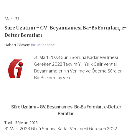
Mar
31
Süre
yorumlar kapalı
Uzatımı
Süre Uzatımı – GV. Beyannamesi Ba-Bs Formları, e-
–
GV.
Defter Beratları
Beyannamesi
Ba-
Haberi Ekleyen:
İnci Muhasebe
Bs
Formları,
31 Mart 2023 Günü Sonuna Kadar Verilmesi
e-
Defter
Gereken 2022 Takvim Yılı Yıllık Gelir Vergisi
Beratları
Beyannamelerinin Verilme ve Ödeme Süreleri,
için
Ba-Bs Formları ve e…
Süre Uzatımı – GV. Beyannamesi Ba-Bs Formları, e-Defter
Beratları
Tarih: 30 Mart 2023
31 Mart 2023 Günü Sonuna Kadar Verilmesi Gereken 2022