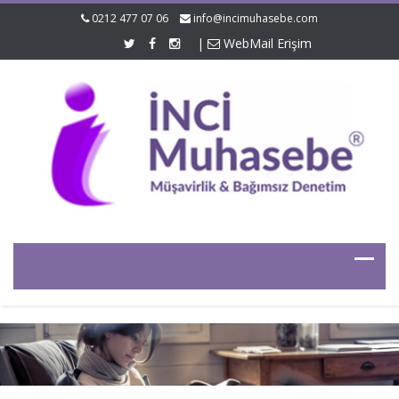
0212 477 07 06
info@incimuhasebe.com
|
WebMail Erişim