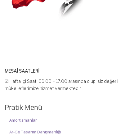
MESAİ SAATLERİ
☑ Hafta içi Saat: 09:00 – 17:00 arasında olup, siz değerli
mükelleflerimize hizmet vermektedir.
☑ Hafta sonu Cumartesi günü Saat: 10:00 – 15:00 arasında
olup, siz değerli mükelleflerimize hizmet vermektedir.
Pratik Menü
İlgi ve anlayışınız için İNCİ MUHASEBE MÜŞAVİRLİK Ailesi olarak
Amortismanlar
teşekkür ederiz.
Ar-Ge Tasarım Danışmanlığı