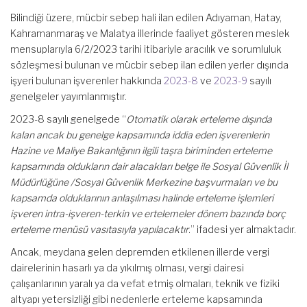
Bilindiği üzere, mücbir sebep hali ilan edilen Adıyaman, Hatay,
Kahramanmaraş ve Malatya illerinde faaliyet gösteren meslek
mensuplarıyla 6/2/2023 tarihi itibariyle aracılık ve sorumluluk
sözleşmesi bulunan ve mücbir sebep ilan edilen yerler dışında
işyeri bulunan işverenler hakkında
2023-8
ve
2023-9
sayılı
genelgeler yayımlanmıştır.
2023-8 sayılı genelgede “
Otomatik olarak erteleme dışında
kalan ancak bu genelge kapsamında iddia eden işverenlerin
Hazine ve Maliye Bakanlığının ilgili taşra biriminden erteleme
kapsamında oldukların dair alacakları belge ile Sosyal Güvenlik İl
Müdürlüğüne /Sosyal Güvenlik Merkezine başvurmaları ve bu
kapsamda olduklarının anlaşılması halinde erteleme işlemleri
işveren intra-işveren-terkin ve ertelemeler dönem bazında borç
erteleme menüsü vasıtasıyla yapılacaktır
.” ifadesi yer almaktadır.
Ancak, meydana gelen depremden etkilenen illerde vergi
dairelerinin hasarlı ya da yıkılmış olması, vergi dairesi
çalışanlarının yaralı ya da vefat etmiş olmaları, teknik ve fiziki
altyapı yetersizliği gibi nedenlerle erteleme kapsamında