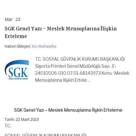
Mar
23
SGK
yorumlar kapalı
Genel
SGK Genel Yazı – Meslek Mensuplarına İlişkin
Yazı
–
Erteleme
Meslek
Mensuplarına
Haberi Ekleyen:
İnci Muhasebe
İlişkin
Erteleme
T.C. SOSYAL GÜVENLİK KURUMU BAŞKANLIĞI
için
Sigorta Primleri Genel Müdürlüğü Sayı : E-
24010506-010.07.01-68143973 Konu : Meslek
Mensuplarına İlişkin Ertele…
SGK Genel Yazı – Meslek Mensuplarına İlişkin Erteleme
Tarih: 22 Mart 2023
T.C.
SOSYAL GÜVENLİK KURUMU BAŞKANLIĞI