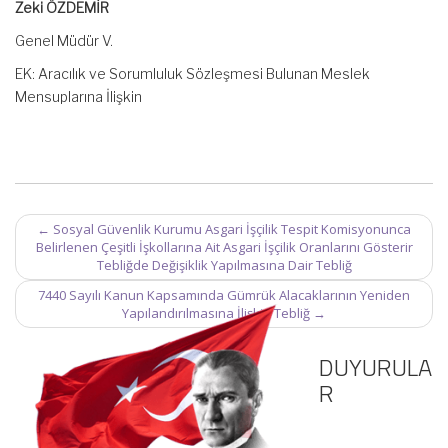
Zeki ÖZDEMİR
Genel Müdür V.
EK: Aracılık ve Sorumluluk Sözleşmesi Bulunan Meslek
Mensuplarına İlişkin
Post
←
Sosyal Güvenlik Kurumu Asgari İşçilik Tespit Komisyonunca
navigation
Belirlenen Çeşitli İşkollarına Ait Asgari İşçilik Oranlarını Gösterir
Tebliğde Değişiklik Yapılmasına Dair Tebliğ
7440 Sayılı Kanun Kapsamında Gümrük Alacaklarının Yeniden
Yapılandırılmasına İlişkin Tebliğ
→
DUYURULA
R