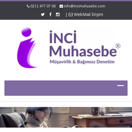
0212 477 07 06
info@incimuhasebe.com
|
WebMail Erişim