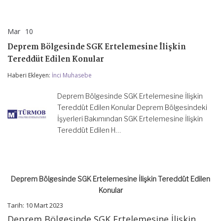
Mar
10
Deprem
yorumlar kapalı
Bölgesinde
Deprem Bölgesinde SGK Ertelemesine İlişkin
SGK
Ertelemesine
Tereddüt Edilen Konular
İlişkin
Tereddüt
Haberi Ekleyen:
İnci Muhasebe
Edilen
Konular
Deprem Bölgesinde SGK Ertelemesine İlişkin
için
Tereddüt Edilen Konular Deprem Bölgesindeki
İşyerleri Bakımından SGK Ertelemesine İlişkin
Tereddüt Edilen H…
Deprem Bölgesinde SGK Ertelemesine İlişkin Tereddüt Edilen
Konular
Tarih: 10 Mart 2023
Deprem Bölgesinde SGK Ertelemesine İlişkin