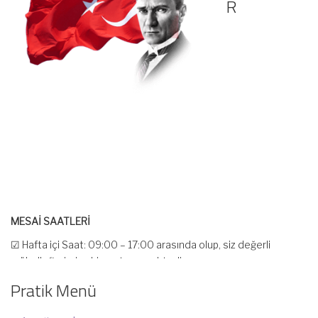
R
MESAİ SAATLERİ
☑ Hafta içi Saat: 09:00 – 17:00 arasında olup, siz değerli
mükelleflerimize hizmet vermektedir.
☑ Hafta sonu Cumartesi günü Saat: 10:00 – 15:00 arasında
Pratik Menü
olup, siz değerli mükelleflerimize hizmet vermektedir.
İlgi ve anlayışınız için İNCİ MUHASEBE MÜŞAVİRLİK Ailesi olarak