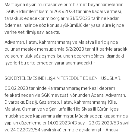
Mart ayına ilişkin muhtasar ve prim hizmet beyannamelerinin
“SGK Bildirimleri” kısmını 26/5/2023 tarihine kadar vermesi,
tahakkuk edecek prim borçlarını 31/5/2023 tarihine kadar
ödemesi halinde söz konusu yükümlülükler yasal süre içinde
yerine getirilmiş sayılacaktır.
Adıyaman, Hatay, Kahramanmaraş ve Malatya illeri dışında
bulunan meslek mensuplarıyla 6/2/2023 tarihi itibariyle aracılık
ve sorumluluk sözleşmesi bulunan deprem bölgesi dışındaki
işyerleri bu ertelemeden yararlanamayacaktır.
SGK ERTELEMESİNE İLİŞKİN TEREDDÜT EDİLEN HUSUSLAR:
06.02.2023 tarihinde Kahramanmaraş merkezli deprem
felaketi nedeniyle SGK mevzuatı yönünden Adana, Adıyaman,
Diyarbakır, Elazığ, Gaziantep, Hatay, Kahramanmaraş, Kilis,
Malatya, Osmaniye ve Şanlıurfa illeri ile Sivas ili Gürün ilçesi
mücbir sebep kapsamına alınmıştır. Mücbir sebep kapsamında
yapılan düzenlemeler 14.02.2023/43 sayılı, 23.02.2023/53 sayılı
ve 24.02.2023/54 sayılı sirkülerimizle açıklanmıştır. Ancak