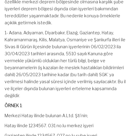
özellikle merkezi deprem bölgesinde olmasına karşılık şube
işyerleri deprem bölgesi dışında olan işyerleri bakımından
tereddütler yaşanmaktadır. Bu nedenle konuya örneklerle
açıklık getirmek istedik.
1- Adana, Adıyaman, Diyarbakır, Elazığ, Gaziantep, Hatay,
Kahramanmaraş, Kilis, Malatya, Osmaniye ve Şanlıurfa illeri ile
Sivas ili Gürün ilçesinde bulunan işyerlerinin 06/02/2023 ila
30/04/2023 tarihleri arasında, 5510 sayılı Kanuna göre
vermekle yükümlü oldukları her türlü bilgi, belge ve
beyannamelerin (iş kazaları ile meslek hastalıkları bildirimleri
dahil) 26/05/2023 tarihine kadar (bu tarih dahil) SGK’ ya
verilmesi halinde yasal süresi içinde verilmiş sayılacaktır. Bu il
ve ilçeler dışında bulunan işyerleri erteleme kapsamında
değildir.
ÖRNEK 1
:
Merkezi Hatay ilinde bulunan A.Ltd. Şti’nin;
Hatay ilinde 1234567. 031 no.lu merkez işyeri
Gaziantep ilinde 1234567. 027 no.lu şube işyeri