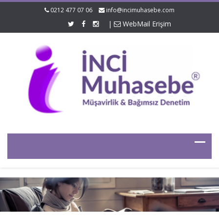
0212 477 07 06
info@incimuhasebe.com
|
WebMail Erişim