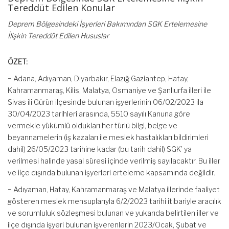
Tereddüt Edilen Konular
Deprem Bölgesindeki İşyerleri Bakımından SGK Ertelemesine
İlişkin Tereddüt Edilen Hususlar
ÖZET:
− Adana, Adıyaman, Diyarbakır, Elazığ Gaziantep, Hatay,
Kahramanmaraş, Kilis, Malatya, Osmaniye ve Şanlıurfa illeri ile
Sivas ili Gürün ilçesinde bulunan işyerlerinin 06/02/2023 ila
30/04/2023 tarihleri arasında, 5510 sayılı Kanuna göre
vermekle yükümlü oldukları her türlü bilgi, belge ve
beyannamelerin (iş kazaları ile meslek hastalıkları bildirimleri
dahil) 26/05/2023 tarihine kadar (bu tarih dahil) SGK’ ya
verilmesi halinde yasal süresi içinde verilmiş sayılacaktır. Bu iller
ve ilçe dışında bulunan işyerleri erteleme kapsamında değildir.
− Adıyaman, Hatay, Kahramanmaraş ve Malatya illerinde faaliyet
gösteren meslek mensuplarıyla 6/2/2023 tarihi itibariyle aracılık
ve sorumluluk sözleşmesi bulunan ve yukarıda belirtilen iller ve
ilçe dışında işyeri bulunan işverenlerin 2023/Ocak, Şubat ve