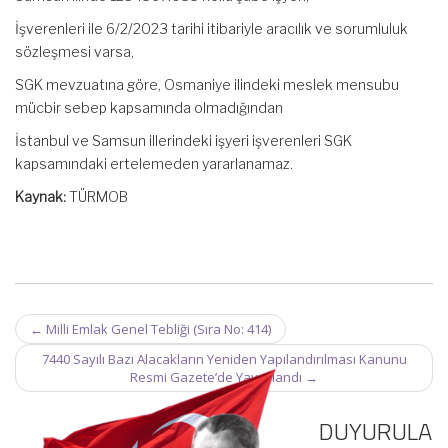
İşverenleri ile 6/2/2023 tarihi itibariyle aracılık ve sorumluluk
sözleşmesi varsa,
SGK mevzuatına göre, Osmaniye ilindeki meslek mensubu
mücbir sebep kapsamında olmadığından
İstanbul ve Samsun illerindeki işyeri işverenleri SGK
kapsamındaki ertelemeden yararlanamaz.
Kaynak:
TÜRMOB
Post
←
Milli Emlak Genel Tebliği (Sıra No: 414)
navigation
7440 Sayılı Bazı Alacakların Yeniden Yapılandırılması Kanunu
Resmi Gazete’de Yayımlandı
→
DUYURULA