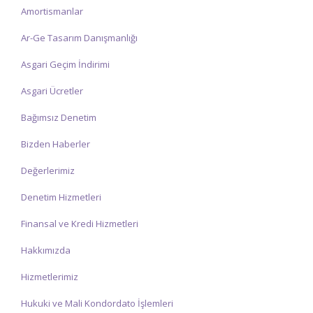
☑ Hafta içi Saat: 09:00 – 17:00 arasında olup, siz değerli
Amortismanlar
mükelleflerimize hizmet vermektedir.
Ar-Ge Tasarım Danışmanlığı
☑ Hafta sonu Cumartesi günü Saat: 10:00 – 15:00 arasında
olup, siz değerli mükelleflerimize hizmet vermektedir.
Asgari Geçim İndirimi
İlgi ve anlayışınız için İNCİ MUHASEBE MÜŞAVİRLİK Ailesi olarak
Asgari Ücretler
teşekkür ederiz.
Bağımsız Denetim
Bizden Haberler
Değerlerimiz
Denetim Hizmetleri
Finansal ve Kredi Hizmetleri
Hakkımızda
Hizmetlerimiz
Hukuki ve Mali Kondordato İşlemleri