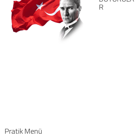
R
Pratik Menü
MESAİ SAATLERİ