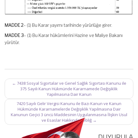
MADDE 2
– (1) Bu Karar yayımı tarihinde yürürlüğe girer.
MADDE 3
– (1) Bu Karar hükümlerini Hazine ve Maliye Bakanı
yürütür.
Post
←
7438 Sosyal Sigortalar ve Genel Sağlık Sigortası Kanunu ile
navigation
375 Sayılı Kanun Hükmünde Kararnamede Değişiklik
Yapılmasına Dair Kanun
7420 Sayılı Gelir Vergisi Kanunu ile Bazı Kanun ve Kanun
Hükmünde Kararnamelerde Değişiklik Yapılmasına Dair
Kanunun Geçici 3 üncü Maddesinin Uygulanmasına İlişkin Usul
ve Esaslar Hakkında Tebliğ
→
DUYURULA