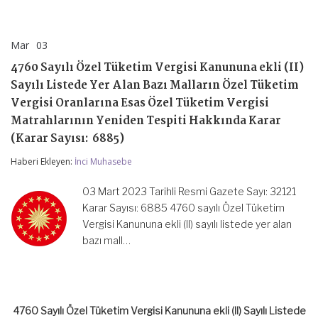
Mar
03
4760
yorumlar kapalı
Sayılı
4760 Sayılı Özel Tüketim Vergisi Kanununa ekli (II)
Özel
Tüketim
Sayılı Listede Yer Alan Bazı Malların Özel Tüketim
Vergisi
Vergisi Oranlarına Esas Özel Tüketim Vergisi
Kanununa
ekli
Matrahlarının Yeniden Tespiti Hakkında Karar
(II)
(Karar Sayısı: 6885)
Sayılı
Listede
Haberi Ekleyen:
İnci Muhasebe
Yer
Alan
Bazı
03 Mart 2023 Tarihli Resmi Gazete Sayı: 32121
Malların
Karar Sayısı: 6885 4760 sayılı Özel Tüketim
Özel
Vergisi Kanununa ekli (II) sayılı listede yer alan
Tüketim
Vergisi
bazı mall…
Oranlarına
Esas
Özel
Tüketim
Vergisi
4760 Sayılı Özel Tüketim Vergisi Kanununa ekli (II) Sayılı Listede
Matrahlarının