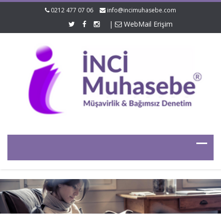
0212 477 07 06
info@incimuhasebe.com
|
WebMail Erişim