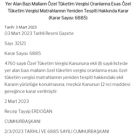
Yeniden
Yer Alan Bazı Malların Özel Tüketim Vergisi Oranlarına Esas Özel
Tespiti
Tüketim Vergisi Matrahlarının Yeniden Tespiti Hakkında Karar
Hakkında
Karar
(Karar Sayısı: 6885)
(Karar
Tarih: 3 Mart 2023
Sayısı:
6885)
03 Mart 2023 Tarihli Resmi Gazete
için
Sayı: 32121
Karar Sayısı: 6885
4760 sayılı Özel Tüketim Vergisi Kanununa ekli (II) sayılı listede
yer alan bazı malların özel tüketim vergisi oranlarına esas özel
tüketim vergisi matrahlarının yeniden tespiti hakkındaki ekli
Kararın yürürlüğe konulmasına, mezkûr Kanunun 12 nci maddesi
gereğince karar verilmiştir.
2 Mart 2023
Recep Tayyip ERDOĞAN
CUMHURBAŞKANI
2/3/2023 TARİHLİ VE 6885 SAYILI CUMHURBAŞKANI