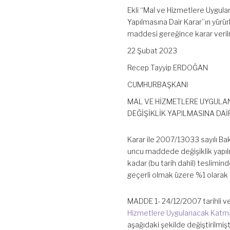
Ekli “Mal ve Hizmetlere Uygula
Yapılmasına Dair Karar”ın yürü
maddesi gereğince karar verilm
22 Şubat 2023
Recep Tayyip ERDOĞAN
CUMHURBAŞKANI
MAL VE HİZMETLERE UYGULAN
DEĞİŞİKLİK YAPILMASINA DA
Karar ile 2007/13033 sayılı Ba
uncu maddede değişiklik yapılmı
kadar (bu tarih dahil) teslimin
geçerli olmak üzere %1 olarak b
MADDE 1- 24/12/2007 tarihli ve
Hizmetlere Uygulanacak Katma D
aşağıdaki şekilde değiştirilmişti