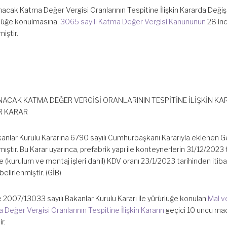
nacak Katma Değer Vergisi Oranlarının Tespitine İlişkin Kararda Değişi
rlüğe konulmasına,
3065 sayılı Katma Değer Vergisi Kanununun
28 inc
iştir.
ACAK KATMA DEĞER VERGİSİ ORANLARININ TESPİTİNE İLİŞKİN K
İR KARAR
kanlar Kurulu Kararına 6790 sayılı Cumhurbaşkanı Kararıyla eklenen G
ştır. Bu Karar uyarınca, prefabrik yapı ile konteynerlerin 31/12/2023 
de (kurulum ve montaj işleri dahil) KDV oranı 23/1/2023 tarihinden itib
elirlenmiştir. (GİB)
 2007/13033 sayılı Bakanlar Kurulu Kararı ile yürürlüğe konulan
Mal v
eğer Vergisi Oranlarının Tespitine İlişkin Kararın
geçici 10 uncu ma
r.