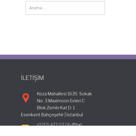
İLETİŞİM
Koza Mahallesi 1635. Sokak
No: 3 Maximoon Evleri C
Blok Zemin Kat D: 1
Esenkent Bahçeşehir | İstanbul
(0212) 477 07 06
(Pbx)
info@incimuhasebe.com