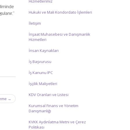
Hizmetlerimiz
sliminde
Hukuki ve Mali Kondordato İşlemleri
gulanır.”
İletişim
İnşaat Muhasebesi ve Danışmanlık
Hizmetleri
İnsan Kaynakları
İş Başvurusu
İş Kanunu IPC
İşçilik Maliyetleri
KDV Oranları ve Listesi
eleme
→
Kurumsal Finans ve Yönetim
Danışmanlığı
KVKK Aydınlatma Metni ve Çerez
Politikası