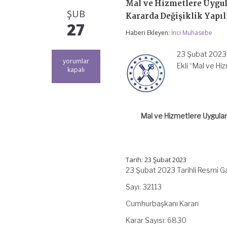
Mal ve Hizmetlere Uygul
ŞUB
Kararda Değişiklik Yapıl
27
Haberi Ekleyen:
İnci Muhasebe
23 Şubat 2023 
Mal
yorumlar
Ekli “Mal ve H
ve
kapalı
Hizmetlere
Uygulanacak
Katma
Değer
Vergisi
Mal ve Hizmetlere Uygulan
Oranlarının
Tespitine
İlişkin
Kararda
Değişiklik
Tarih: 23 Şubat 2023
Yapılmasına
23 Şubat 2023 Tarihli Resmi 
Dair
Karar
Sayı: 32113
(Karar
Sayısı:
Cumhurbaşkanı Kararı
6830)
için
Karar Sayısı: 6830