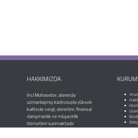
HAKKIMIZDA
KURUM
Ana
İnci Muhasebe, alanında
Hakk
uzmanlaşmış kadrosuyla yüksek
Hizm
kalitede vergi, denetim, finansal
Günc
danışmanlık ve müşavirlik
Bizd
İleti
hizmetleri sunmaktadır.