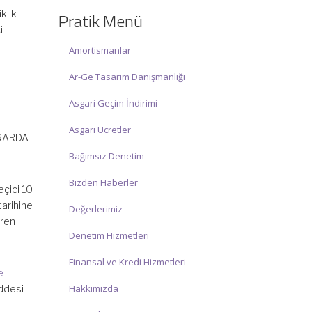
☑ Hafta sonu Cumartesi günü Saat:
klik
Pratik Menü
10:00 – 15:00 arasında olup, siz değerli
i
mükelleflerimize hizmet vermektedir.
Amortismanlar
İlgi ve anlayışınız için İNCİ MUHASEBE
Ar-Ge Tasarım Danışmanlığı
MÜŞAVİRLİK Ailesi olarak teşekkür
ederiz.
Asgari Geçim İndirimi
Asgari Ücretler
ARARDA
Bağımsız Denetim
Bizden Haberler
eçici 10
tarihine
Değerlerimiz
aren
Denetim Hizmetleri
Finansal ve Kredi Hizmetleri
e
Hakkımızda
ddesi