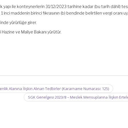
 yapı ile konteynerlerin 31/12/2023 tarihine kadar (bu tarih dâhil) te
 1 inci maddenin birinci fıkrasının (b) bendinde belirtilen vergi oranı uy
inde yürürlüğe girer.
 Hazine ve Maliye Bakanı yürütür.
ik Alanına İlişkin Alınan Tedbirler (Kararname Numarası: 125)
SGK Genelgesi 2023/8 – Meslek Mensuplarına İlişkin Ert