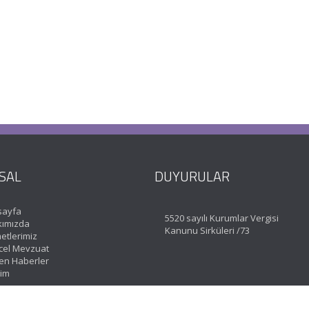
SAL
DUYURULAR
sayfa
5520 sayılı Kurumlar Vergisi
ımızda
Kanunu Sirküleri /73
etlerimiz
el Mevzuat
en Haberler
şim