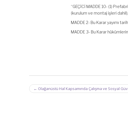
“GEÇİCİ MADDE 10- (1) Prefabrik
(kurulum ve montaj işleri dahil),
MADDE 2- Bu Karar yayımı tarih
MADDE 3- Bu Karar hükümlerini
Post
←
Olağanüstü Hal Kapsamında Çalışma ve Sosyal Güvenl
navigation