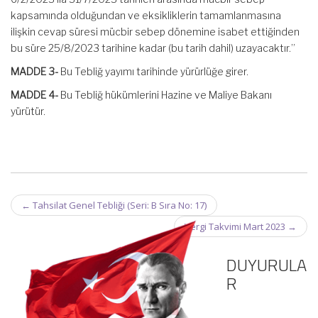
kapsamında olduğundan ve eksikliklerin tamamlanmasına
ilişkin cevap süresi mücbir sebep dönemine isabet ettiğinden
bu süre 25/8/2023 tarihine kadar (bu tarih dahil) uzayacaktır.”
MADDE 3-
Bu Tebliğ yayımı tarihinde yürürlüğe girer.
MADDE 4-
Bu Tebliğ hükümlerini Hazine ve Maliye Bakanı
yürütür.
Post
←
Tahsilat Genel Tebliği (Seri: B Sıra No: 17)
navigation
Vergi Takvimi Mart 2023
→
DUYURULA
R