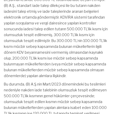
(B) A.Ş., standart iade talep dilekçesi ile bu tutarın nakden
iadesini talep etmiş ve iade taleplerinde aranan belgeleri
elektronik ortamda göndermiştir. KDVİRA sistemi tarafından
yapılan sorgulama ve vergi dairesince yapılan kontroller
sonucunda iadesi talep edilen tutarın 500.000 TL’lik kısmı için
olumsuzluk tespit edilmemiş, 300.000 TL’lik kısmı için
olumsuzluk tespit edilmiştir. Bu 300.000 TL’nin 100.000 TL’lik
kısmı mücbir sebep kapsamında bulunan mükelleflerin ilgili
dönem KDV beyannamesini vermemiş olmasından kaynaklı
olup, 200.000 TL’lik kısmı ise mücbir sebep kapsamında
bulunmayan mükelleflerden (veya mücbir sebep kapsamında
bulunan mükelleflerden mücbir sebep kapsamında olmayan
dönemlerde) yapılan alımlara ilişkindir.
Bu durumda, (B) A.Ş.nin Mart/2023 dönemindeki bu teslimleri
nedeniyle nakden iade talebinin olumsuzluk tespit edilmeyen
500.000 TL’lik kısmının genel hükümler çerçevesinde;
olumsuzluk tespit edilen kısmın mücbir sebep kapsamında
bulunan mükelleflerden yapılan alımlara isabet eden 100.000
TL’lik kısmının ise 120.000 TL tutarında teminat verilmesi