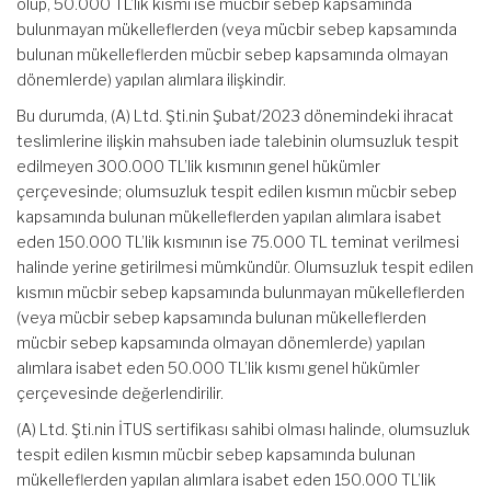
olup, 50.000 TL’lik kısmı ise mücbir sebep kapsamında
bulunmayan mükelleflerden (veya mücbir sebep kapsamında
bulunan mükelleflerden mücbir sebep kapsamında olmayan
dönemlerde) yapılan alımlara ilişkindir.
Bu durumda, (A) Ltd. Şti.nin Şubat/2023 dönemindeki ihracat
teslimlerine ilişkin mahsuben iade talebinin olumsuzluk tespit
edilmeyen 300.000 TL’lik kısmının genel hükümler
çerçevesinde; olumsuzluk tespit edilen kısmın mücbir sebep
kapsamında bulunan mükelleflerden yapılan alımlara isabet
eden 150.000 TL’lik kısmının ise 75.000 TL teminat verilmesi
halinde yerine getirilmesi mümkündür. Olumsuzluk tespit edilen
kısmın mücbir sebep kapsamında bulunmayan mükelleflerden
(veya mücbir sebep kapsamında bulunan mükelleflerden
mücbir sebep kapsamında olmayan dönemlerde) yapılan
alımlara isabet eden 50.000 TL’lik kısmı genel hükümler
çerçevesinde değerlendirilir.
(A) Ltd. Şti.nin İTUS sertifikası sahibi olması halinde, olumsuzluk
tespit edilen kısmın mücbir sebep kapsamında bulunan
mükelleflerden yapılan alımlara isabet eden 150.000 TL’lik