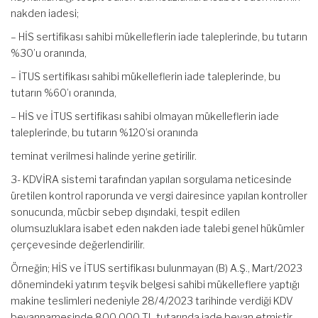
nakden iadesi;
– HİS sertifikası sahibi mükelleflerin iade taleplerinde, bu tutarın
%30’u oranında,
– İTUS sertifikası sahibi mükelleflerin iade taleplerinde, bu
tutarın %60’ı oranında,
– HİS ve İTUS sertifikası sahibi olmayan mükelleflerin iade
taleplerinde, bu tutarın %120’si oranında
teminat verilmesi halinde yerine getirilir.
3- KDVİRA sistemi tarafından yapılan sorgulama neticesinde
üretilen kontrol raporunda ve vergi dairesince yapılan kontroller
sonucunda, mücbir sebep dışındaki, tespit edilen
olumsuzluklara isabet eden nakden iade talebi genel hükümler
çerçevesinde değerlendirilir.
Örneğin; HİS ve İTUS sertifikası bulunmayan (B) A.Ş., Mart/2023
dönemindeki yatırım teşvik belgesi sahibi mükelleflere yaptığı
makine teslimleri nedeniyle 28/4/2023 tarihinde verdiği KDV
beyannamesinde 800.000 TL tutarında iade beyan etmiştir.