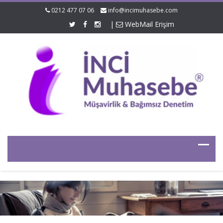
0212 477 07 06
info@incimuhasebe.com
|
WebMail Erişim