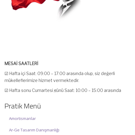
MESAİ SAATLERİ
☑ Hafta içi Saat: 09:00 – 17:00 arasında olup, siz değerli
mükelleflerimize hizmet vermektedir.
☑ Hafta sonu Cumartesi günü Saat: 10:00 – 15:00 arasında
olup, siz değerli mükelleflerimize hizmet vermektedir.
İlgi ve anlayışınız için İNCİ MUHASEBE MÜŞAVİRLİK Ailesi olarak
Pratik Menü
teşekkür ederiz.
Amortismanlar
Ar-Ge Tasarım Danışmanlığı