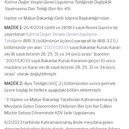
Katma Değer Vergisi Genel Uygulama Tebliğinde Değişiklik
Yapılmasına Dair Tebliğ (Seri No: 45)
Hazine ve Maliye Bakanlığı (Gelir İdaresi Başkanlığı)’ndan:
MADDE 1-
26/4/2014 tarihli ve 28983 sayılı Resmî Gazete’de
yayımlanan
Katma Değer Vergisi Genel Uygulama
Tebliğinin
(III/B-3.) bölümünün üçüncü paragrafı ile (III/B-3.2.5.)
bölümünde yer alan “
2007/13033
sayılı Bakanlar Kurulu Kararı
eki (II) sayılı listenin 28, 29, 31 ve 34 üncü sırası” ibareleri
“2007/13033 sayılı Bakanlar Kurulu Kararının geçici 10 uncu
maddesi ve Karar eki (II) sayılı listenin 28, 29, 31 ve 34 üncü
sırası” olarak değiştirilmiştir.
MADDE 2-
Aynı Tebliğin (VI/Ç-2.) bölümünden sonra gelmek
üzere başlığı ile birlikte aşağıdaki bölüm eklenmiştir.
“3. Hazine ve Maliye Bakanlığı Tarafından Kahramanmaraş’ta
Meydana Gelen Depremden Etkilenen İller İçin İlan Edilen
Mücbir Sebep Döneminde KDV İade Uygulaması
6/2/2023 tarihinde Kahramanmaraş ilinde meydana gelen
deprem felaketine ilişkin olarak, depremden etkilenen Adana,