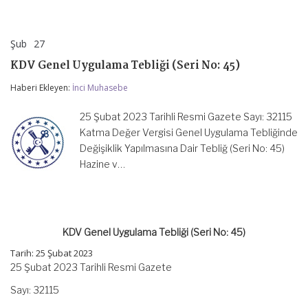
Şub
27
KDV
yorumlar kapalı
Genel
KDV Genel Uygulama Tebliği (Seri No: 45)
Uygulama
Tebliği
Haberi Ekleyen:
İnci Muhasebe
(Seri
No:
45)
25 Şubat 2023 Tarihli Resmi Gazete Sayı: 32115
için
Katma Değer Vergisi Genel Uygulama Tebliğinde
Değişiklik Yapılmasına Dair Tebliğ (Seri No: 45)
Hazine v…
KDV Genel Uygulama Tebliği (Seri No: 45)
Tarih: 25 Şubat 2023
25 Şubat 2023 Tarihli Resmi Gazete
Sayı: 32115