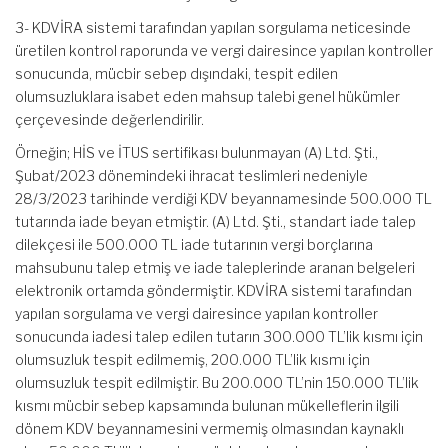
3- KDVİRA sistemi tarafından yapılan sorgulama neticesinde
üretilen kontrol raporunda ve vergi dairesince yapılan kontroller
sonucunda, mücbir sebep dışındaki, tespit edilen
olumsuzluklara isabet eden mahsup talebi genel hükümler
çerçevesinde değerlendirilir.
Örneğin; HİS ve İTUS sertifikası bulunmayan (A) Ltd. Şti.,
Şubat/2023 dönemindeki ihracat teslimleri nedeniyle
28/3/2023 tarihinde verdiği KDV beyannamesinde 500.000 TL
tutarında iade beyan etmiştir. (A) Ltd. Şti., standart iade talep
dilekçesi ile 500.000 TL iade tutarının vergi borçlarına
mahsubunu talep etmiş ve iade taleplerinde aranan belgeleri
elektronik ortamda göndermiştir. KDVİRA sistemi tarafından
yapılan sorgulama ve vergi dairesince yapılan kontroller
sonucunda iadesi talep edilen tutarın 300.000 TL’lik kısmı için
olumsuzluk tespit edilmemiş, 200.000 TL’lik kısmı için
olumsuzluk tespit edilmiştir. Bu 200.000 TL’nin 150.000 TL’lik
kısmı mücbir sebep kapsamında bulunan mükelleflerin ilgili
dönem KDV beyannamesini vermemiş olmasından kaynaklı