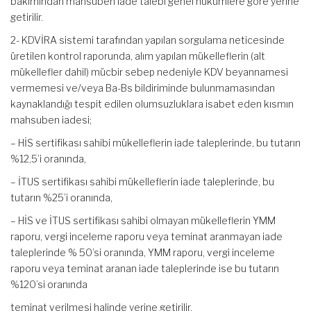
bakımından mahsuben iade talebi genel hükümlere göre yerine
getirilir.
2- KDVİRA sistemi tarafından yapılan sorgulama neticesinde
üretilen kontrol raporunda, alım yapılan mükelleflerin (alt
mükellefler dahil) mücbir sebep nedeniyle KDV beyannamesi
vermemesi ve/veya Ba-Bs bildiriminde bulunmamasından
kaynaklandığı tespit edilen olumsuzluklara isabet eden kısmın
mahsuben iadesi;
– HİS sertifikası sahibi mükelleflerin iade taleplerinde, bu tutarın
%12,5’i oranında,
– İTUS sertifikası sahibi mükelleflerin iade taleplerinde, bu
tutarın %25’i oranında,
– HİS ve İTUS sertifikası sahibi olmayan mükelleflerin YMM
raporu, vergi inceleme raporu veya teminat aranmayan iade
taleplerinde % 50’si oranında, YMM raporu, vergi inceleme
raporu veya teminat aranan iade taleplerinde ise bu tutarın
%120’si oranında
teminat verilmesi halinde yerine getirilir.