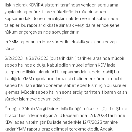
ilişkin olarak KDVİRA sistemi tarafından yeniden sorgulama
yapılarak rapor üretilir ve mükelleflerin mücbir sebep
kapsamındaki dönemlere ilişkin nakden ve mahsuben iade
talepleri bu raporlar dikkate alınarak vergi dairelerince genel
hükümler çerçevesinde sonuçlandırılır.
c) YMM raporlarının ibraz süresi ile eksiklik yazılarına cevap
süresi;
6/2/2023 ila 31/7/2023 (bu tarih dâhil) tarihleri arasında mücbir
sebep halinde olduğu kabul edilen mükelleflerin KDV iade
taleplerine ilişkin olarak (ATU kapsamındaki iadeler dahil) bu
Tebliğde YMM raporlarının ibrazı için belirlenen sürenin mücbir
sebep hali ilan edilen döneme isabet eden kısmı için bu süreler
işlemez. Mücbir sebep halinin sona erdiği tarihten itibaren kalan
süreler işlemeye devam eder.
Örneğin; Gökalp Vergi Dairesi Müdürlüğü mükellefi (C) Ltd. Şti.ne
ihracat teslimlerine ilişkin ATU kapsamında 12/1/2023 tarihinde
KDV iadesi yapılmıştır. Bu iade nedeniyle 12/7/2023 tarihine
kadar YMM raporu ibraz edilmesi gerekmektedir. Ancak,