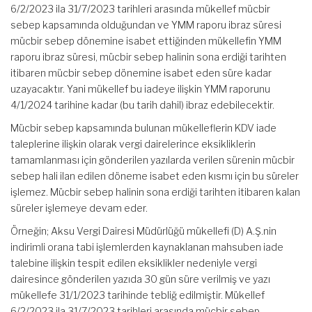
6/2/2023 ila 31/7/2023 tarihleri arasında mükellef mücbir
sebep kapsamında olduğundan ve YMM raporu ibraz süresi
mücbir sebep dönemine isabet ettiğinden mükellefin YMM
raporu ibraz süresi, mücbir sebep halinin sona erdiği tarihten
itibaren mücbir sebep dönemine isabet eden süre kadar
uzayacaktır. Yani mükellef bu iadeye ilişkin YMM raporunu
4/1/2024 tarihine kadar (bu tarih dahil) ibraz edebilecektir.
Mücbir sebep kapsamında bulunan mükelleflerin KDV iade
taleplerine ilişkin olarak vergi dairelerince eksikliklerin
tamamlanması için gönderilen yazılarda verilen sürenin mücbir
sebep hali ilan edilen döneme isabet eden kısmı için bu süreler
işlemez. Mücbir sebep halinin sona erdiği tarihten itibaren kalan
süreler işlemeye devam eder.
Örneğin; Aksu Vergi Dairesi Müdürlüğü mükellefi (D) A.Ş.nin
indirimli orana tabi işlemlerden kaynaklanan mahsuben iade
talebine ilişkin tespit edilen eksiklikler nedeniyle vergi
dairesince gönderilen yazıda 30 gün süre verilmiş ve yazı
mükellefe 31/1/2023 tarihinde tebliğ edilmiştir. Mükellef
6/2/2023 ila 31/7/2023 tarihleri arasında mücbir sebep