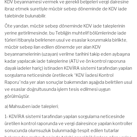
KDV beyannamesi vermek ve gerekli belgeleri vergi dairesine
ibraz etmek suretiyle mücbir sebep döneminde de KDV iade
talebinde bulunabilir.
Öte yandan, mücbir sebep döneminde KDV iade taleplerinin
yerine getirilmesinde, bu Tebliğin muhtelif bölümlerinde iade
türleri itibarıyla belirlenen usul ve esaslar korunmakla birlikte,
mücbir sebep ilan edilen dönemde yer alan KDV
beyannamelerinin (uzayan) verilme tarihini takip eden aybaşına
kadar yapılacak iade taleplerine (ATU ve ön kontrol raporuna
dayalı iadeler hariç) istinaden KDVİRA sistemi tarafından yapılan
sorgulama neticesinde üretilecek “KDV İadesi Kontrol
Raporu”nda yer alan sonuçlar bakımından aşağıda belirtilen usul
ve esaslar doğrultusunda işlem tesis edilmesi uygun
görülmüştür.
a) Mahsuben iade talepleri;
1- KDVİRA sistemi tarafından yapılan sorgulama neticesinde
üretilen kontrol raporunda ve vergi dairesince yapılan kontroller
sonucunda olumsuzluk bulunmadığı tespit edilen tutarlar