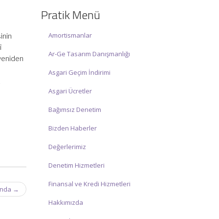
☑ Hafta sonu Cumartesi günü Saat:
Pratik Menü
10:00 – 15:00 arasında olup, siz değerli
mükelleflerimize hizmet vermektedir.
Amortismanlar
nin
İlgi ve anlayışınız için İNCİ MUHASEBE
î
Ar-Ge Tasarım Danışmanlığı
MÜŞAVİRLİK Ailesi olarak teşekkür
 yeniden
ederiz.
n
Asgari Geçim İndirimi
k
Asgari Ücretler
Bağımsız Denetim
Bizden Haberler
Değerlerimiz
Denetim Hizmetleri
Finansal ve Kredi Hizmetleri
yında
→
Hakkımızda