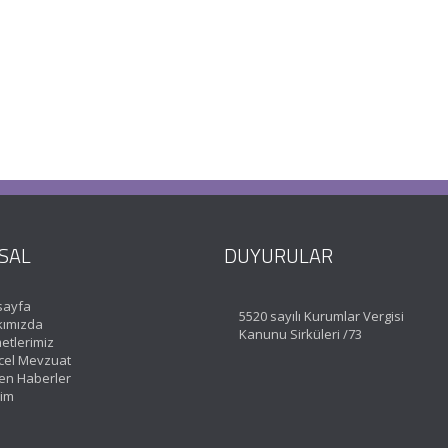
SAL
DUYURULAR
sayfa
5520 sayılı Kurumlar Vergisi
ımızda
Kanunu Sirküleri /73
etlerimiz
el Mevzuat
en Haberler
şim