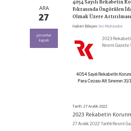
4054 Sayılı Rekabetin K
ARA
Fıkrasında Öngörülen İda
27
Olmak Üzere Artırılmasın
Haberi Ekleyen:
İnci Muhasebe
4054
yorumlar
2023 Rekabetin 
Sayılı
kapalı
Rekabetin
Resmi Gazete 
Korunması
Hakkında
Kanunun
16
ncı
4054 Sayılı Rekabetin Korunm
Maddesinin
Birinci
Para Cezası Alt Sınırının 31
Fıkrasında
Öngörülen
İdari
Para
Cezası
Tarih: 27 Aralık 2022
Alt
2023 Rekabetin Korunma
Sınırının
31/12/2023
27 Aralık 2022 Tarihli Resmi G
Tarihine
Kadar