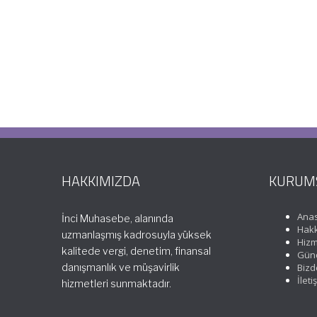
HAKKIMIZDA
KURUM
Ana
İnci Muhasebe, alanında
Hakk
uzmanlaşmış kadrosuyla yüksek
Hizm
kalitede vergi, denetim, finansal
Günc
danışmanlık ve müşavirlik
Bizd
İleti
hizmetleri sunmaktadır.