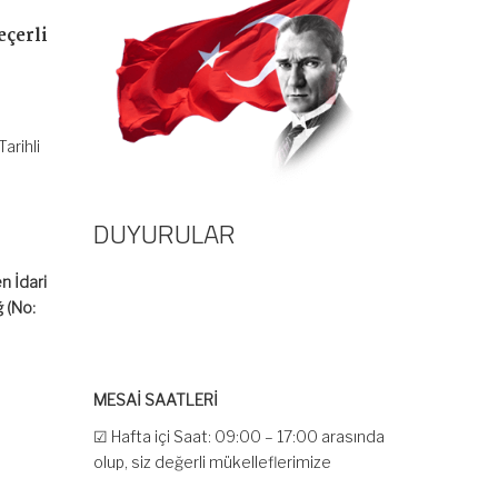
eçerli
arihli
DUYURULAR
n İdari
ğ (No:
MESAİ SAATLERİ
☑ Hafta içi Saat: 09:00 – 17:00 arasında
olup, siz değerli mükelleflerimize
hizmet vermektedir.