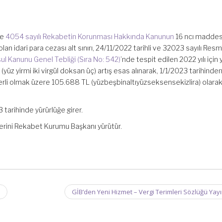
ve
4054 sayılı Rekabetin Korunması Hakkında Kanunun
16
ncı
maddesi
lan idari para cezası alt sınırı, 24/11/2022 tarihli ve 32023 sayılı Resm
ul Kanunu Genel Tebliği (Sıra No: 542)
’
nde
tespit edilen 2022 yılı için
üz yirmi iki virgül doksan üç) artış esas alınarak, 1/1/2023 tarihinde
erli olmak üzere 105.688 TL (
yüzbeşbinaltıyüzseksensekizlira
) olara
3
tarihinde yürürlüğe girer.
lerini Rekabet Kurumu Başkanı yürütür.
GİB’den Yeni Hizmet – Vergi Terimleri Sözlüğü Ya