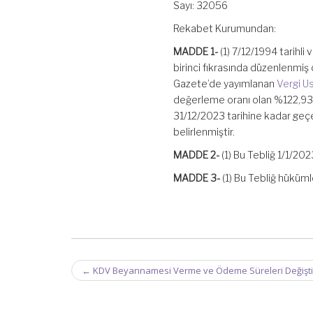
Sayı: 32056
Geçerli
Olmak
Rekabet Kurumundan:
Üzere
Artırılmasına
MADDE 1-
(1)
7/12/1994
tarihli 
İlişkin
Tebliğ
birinci fıkrasında düzenlenmiş o
(No:
Gazete’de yayımlanan
Vergi Us
2023/1)
değerleme oranı olan %122,93 (y
için
31/12/2023 tarihine kadar geç
belirlenmiştir.
MADDE 2-
(1) Bu Tebliğ
1/1/202
MADDE 3-
(1) Bu Tebliğ hüküm
Post
←
KDV Beyannamesi Verme ve Ödeme Süreleri Değişti
navigation