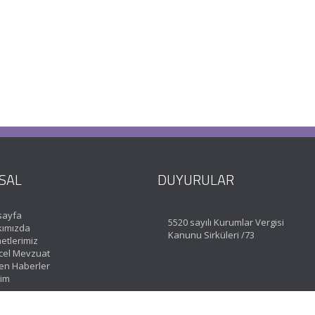
SAL
DUYURULAR
sayfa
5520 sayılı Kurumlar Vergisi
ımızda
Kanunu Sirküleri /73
etlerimiz
el Mevzuat
en Haberler
şim