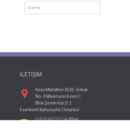
İLETİŞİM
Koza Mahallesi 1635. Sokak
No: 3 Maximoon Evleri C
Blok Zemin Kat D: 1
Esenkent Bahçeşehir | İstanbul
(0212) 477 07 06
(Pbx)
info@incimuhasebe.com