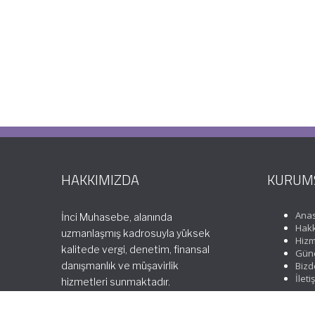
HAKKIMIZDA
KURUM
Ana
İnci Muhasebe, alanında
Hakk
uzmanlaşmış kadrosuyla yüksek
Hizm
kalitede vergi, denetim, finansal
Günc
danışmanlık ve müşavirlik
Bizd
İleti
hizmetleri sunmaktadır.