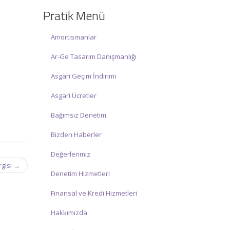
☑ Hafta sonu Cumartesi günü Saat:
Pratik Menü
10:00 – 15:00 arasında olup, siz değerli
mükelleflerimize hizmet vermektedir.
Amortismanlar
İlgi ve anlayışınız için İNCİ MUHASEBE
MÜŞAVİRLİK Ailesi olarak teşekkür
Ar-Ge Tasarım Danışmanlığı
ederiz.
Asgari Geçim İndirimi
Asgari Ücretler
Bağımsız Denetim
Bizden Haberler
Değerlerimiz
rgisi
→
Denetim Hizmetleri
Finansal ve Kredi Hizmetleri
Hakkımızda