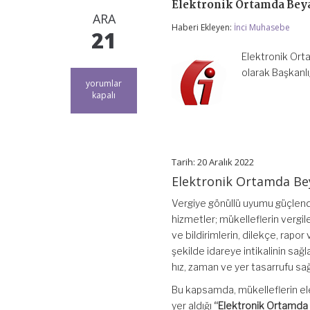
Elektronik Ortamda Bey
ARA
Haberi Ekleyen:
İnci Muhasebe
21
Elektronik Ort
olarak Başkanlı
Elektronik
yorumlar
Ortamda
kapalı
Beyan
Rehberi
Yayınlandı
için
Tarih: 20 Aralık 2022
Elektronik Ortamda Be
Vergiye gönüllü uyumu güçlendi
hizmetler; mükelleflerin vergil
ve bildirimlerin, dilekçe, rapor
şekilde idareye intikalinin sa
hız, zaman ve yer tasarrufu sa
Bu kapsamda, mükelleflerin ele
yer aldığı
“Elektronik Ortamda