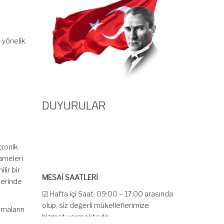
 yönelik
DUYURULAR
tronik
nameleri
MESAİ SAATLERİ
lir bir
lerinde
☑ Hafta içi Saat: 09:00 – 17:00 arasında
olup, siz değerli mükelleflerimize
hizmet vermektedir.
amaların