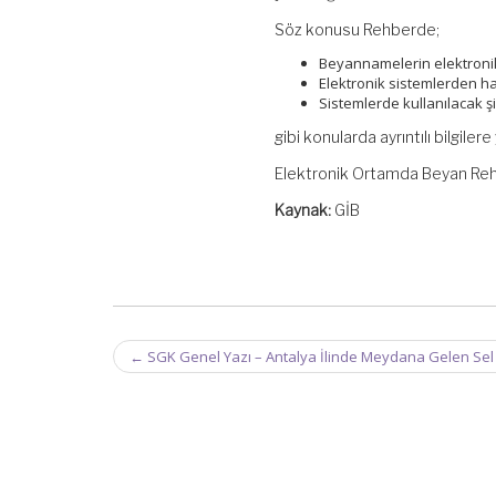
Söz konusu Rehberde;
Beyannamelerin elektronik 
Elektronik sistemlerden ha
Sistemlerde kullanılacak şi
gibi konularda ayrıntılı bilgilere 
Elektronik Ortamda Beyan Reh
Kaynak:
GİB
Post
←
SGK Genel Yazı – Antalya İlinde Meydana Gelen Sel 
navigation