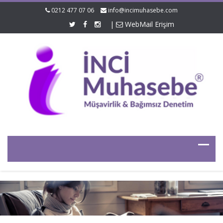
0212 477 07 06
info@incimuhasebe.com
|
WebMail Erişim