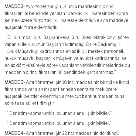
MADDE 2-
Aynı Yönetmeliğin 14 üncü maddesinin birinci
fıkrasının (a) bendinde yer alan “bankacılık,” ibaresinden sonra
gelmek üzere “sigortacılık,” ibaresi eklenmiş ve aynı maddeye
aşağıdaki fıkra eklenmiştir.
“(5) Kurumda, Kurul Başkanı veya Kurul Üyesi olarak bir yıl görev
yapanlar ile Kurumun Başkan Yardımcılığı, Daire Başkanlığı, I.
Hukuk Müşavirliği kadrolarında en az iki yıl; meslek personeli,
hukuk müşaviri, başkanlık müşaviri ve avukat kadrolarında ise
en az dört yıl süreyle görev yapanların yetkilendirilmelerinde bu
maddenin birinci fıkrasının (e) bendindeki şart aranmaz.”
MADDE 3-
Aynı Yönetmeliğin 18 inci maddesinin birinci ve ikinci
fıkralarında yer alan (h) bentlerinden sonra gelmek üzere
aşağıdaki bentler eklenmiş ve mevcut bent numaraları buna
göre teselsül ettirilmiştir.
“ı) Denetim yapma yetkisi bulunan alana ilişkin bilgiler,”
“ı) Denetim yapma yetkisi bulunan alana ilişkin bilgiler,”
MADDE 4-
Aynı Yönetmeliğin 22 nci maddesinin dördüncü