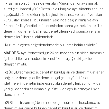
fıkrasının son cümlesinde yer alan “Kurumdan onay alınmak
suretiyle” ibaresi yürürlükten kaldırılmış ve aynı fıkranın sonuna
aşağıdaki cümle eklenmiş, beşinci fıkrasında yer alan “yer alan
kuruluşlar” ibaresi “bulunanlar” şeklinde değiştirilmiş ve aynı
fıkranın “kilit yöneticileri” ibaresinden sonra gelmek üzere “ile
denetim üstlenen bağımsız denetçilerin kadrosunda yer alan
denetçileri” ibaresi eklenmiştir.
“Kurumun ayrıca değerlendirmede bulunma hakkı saklıdır.”
MADDE 5-
Aynı Yönetmeliğin 26 ncı maddesinin birinci fıkrasının
(ç) bendi ile aynı maddenin ikinci fıkrası aşağıdaki şekilde
değiştirilmiştir.
“ç) Üç yıl geçmedikçe; denetim kuruluşları ve denetim üstlenen
bağımsız denetçiler ile denetim çalışması yürüttükleri
işletmelerin denetiminde görev alan denetçileri, son on yılda
yedi yıl denetim çalışmasını yürüttükleri aynı işletmeye ilişkin
denetimleri.”
“(2) Birinci fıkranın (ç) bendinde geçen sürelerin hesabında aynı
denetim ağı içinde bulunan denetim kuruluşları ve denetim