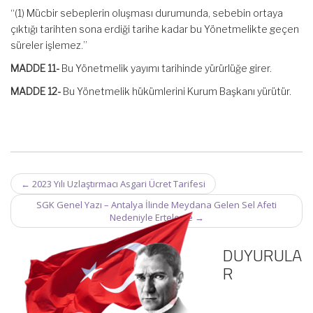
“(1) Mücbir sebeplerin oluşması durumunda, sebebin ortaya
çıktığı tarihten sona erdiği tarihe kadar bu Yönetmelikte geçen
süreler işlemez.”
MADDE 11-
Bu Yönetmelik yayımı tarihinde yürürlüğe girer.
MADDE 12-
Bu Yönetmelik hükümlerini Kurum Başkanı yürütür.
Post
←
2023 Yılı Uzlaştırmacı Asgari Ücret Tarifesi
navigation
SGK Genel Yazı – Antalya İlinde Meydana Gelen Sel Afeti
Nedeniyle Erteleme
→
DUYURULA
R