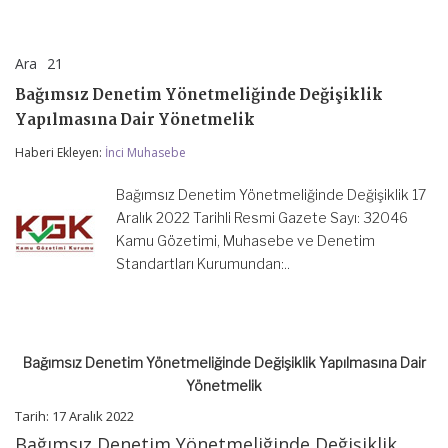
Ara
21
Bağımsız
yorumlar kapalı
Denetim
Bağımsız Denetim Yönetmeliğinde Değişiklik
Yönetmeliğinde
Değişiklik
Yapılmasına Dair Yönetmelik
Yapılmasına
Dair
Haberi Ekleyen:
İnci Muhasebe
Yönetmelik
için
Bağımsız Denetim Yönetmeliğinde Değişiklik 17
Aralık 2022 Tarihli Resmi Gazete Sayı: 32046
Kamu Gözetimi, Muhasebe ve Denetim
Standartları Kurumundan:..
Bağımsız Denetim Yönetmeliğinde Değişiklik Yapılmasına Dair
Yönetmelik
Tarih: 17 Aralık 2022
Bağımsız Denetim Yönetmeliğinde Değişiklik