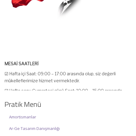
MESAİ SAATLERİ
☑ Hafta içi Saat: 09:00 – 17:00 arasında olup, siz değerli
mükelleflerimize hizmet vermektedir.
☑ Hafta sonu Cumartesi günü Saat: 10:00 – 15:00 arasında
olup, siz değerli mükelleflerimize hizmet vermektedir.
Pratik Menü
İlgi ve anlayışınız için İNCİ MUHASEBE MÜŞAVİRLİK Ailesi olarak
teşekkür ederiz.
Amortismanlar
Ar-Ge Tasarım Danışmanlığı