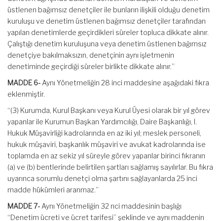
üstlenen bağımsız denetçiler ile bunların ilişkili olduğu denetim
kuruluşu ve denetim üstlenen bağımsız denetçiler tarafından
yapılan denetimlerde geçirdikleri süreler topluca dikkate alınır.
Çalıştığı denetim kuruluşuna veya denetim üstlenen bağımsız
denetçiye bakılmaksızın, denetçinin aynı işletmenin
denetiminde geçirdiği süreler birlikte dikkate alınır.”
MADDE 6-
Aynı Yönetmeliğin 28 inci maddesine aşağıdaki fıkra
eklenmiştir.
“(3) Kurumda, Kurul Başkanı veya Kurul Üyesi olarak bir yıl görev
yapanlar ile Kurumun Başkan Yardımcılığı, Daire Başkanlığı, I.
Hukuk Müşavirliği kadrolarında en az iki yıl; meslek personeli,
hukuk müşaviri, başkanlık müşaviri ve avukat kadrolarında ise
toplamda en az sekiz yıl süreyle görev yapanlar birinci fıkranın
(a) ve (b) bentlerinde belirtilen şartları sağlamış sayılırlar. Bu fıkra
uyarınca sorumlu denetçi olma şartını sağlayanlarda 25 inci
madde hükümleri aranmaz.”
MADDE 7-
Aynı Yönetmeliğin 32 nci maddesinin başlığı
“Denetim ücreti ve ücret tarifesi” şeklinde ve aynı maddenin