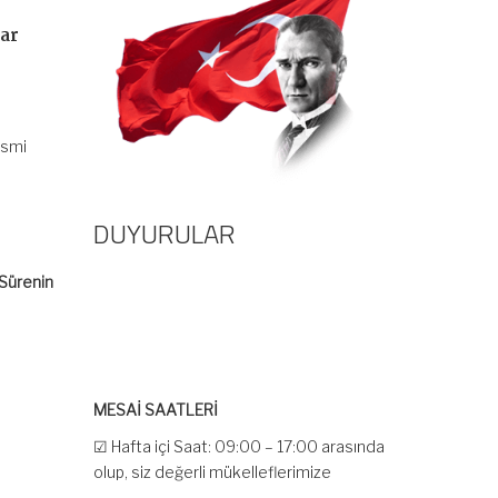
rar
esmi
DUYURULAR
 Sürenin
MESAİ SAATLERİ
☑ Hafta içi Saat: 09:00 – 17:00 arasında
olup, siz değerli mükelleflerimize
hizmet vermektedir.