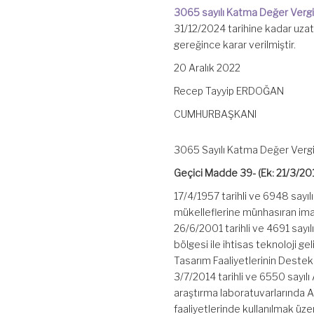
Karar
3065 sayılı Katma Değer Verg
(Karar
31/12/2024 tarihine kadar uza
Sayısı:
6583)
gereğince karar verilmiştir.
için
20 Aralık 2022
Recep Tayyip ERDOĞAN
CUMHURBAŞKANI
3065 Sayılı Katma Değer Verg
Geçici Madde 39- (Ek: 21/3/20
17/4/1957 tarihli ve 6948 sayıl
mükelleflerine münhasıran imal
26/6/2001 tarihli ve 4691 sayı
bölgesi ile ihtisas teknoloji g
Tasarım Faaliyetlerinin Dest
3/7/2014 tarihli ve 6550 sayıl
araştırma laboratuvarlarında A
faaliyetlerinde kullanılmak üz