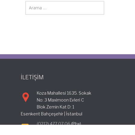
İLETİŞİM
Koza Mahallesi 1635. Sokak
No: 3 Maximoon Evleri C
Blok Zemin Kat D: 1
Esenkent Bahçeşehir | İstanbul
(0212) 477 07 06
(Pbx)
info@incimuhasebe.com