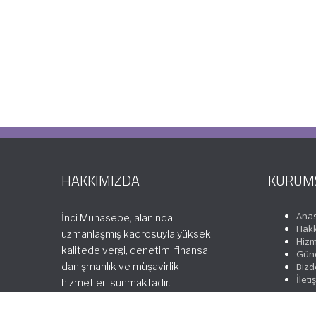
HAKKIMIZDA
KURUM
Ana
İnci Muhasebe, alanında
Hakk
uzmanlaşmış kadrosuyla yüksek
Hizm
kalitede vergi, denetim, finansal
Günc
danışmanlık ve müşavirlik
Bizd
İleti
hizmetleri sunmaktadır.