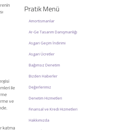
☑ Hafta sonu Cumartesi günü Saat:
ürenin
Pratik Menü
10:00 – 15:00 arasında olup, siz değerli
sı
mükelleflerimize hizmet vermektedir.
Amortismanlar
İlgi ve anlayışınız için İNCİ MUHASEBE
Ar-Ge Tasarım Danışmanlığı
MÜŞAVİRLİK Ailesi olarak teşekkür
ederiz.
Asgari Geçim İndirimi
Asgari Ücretler
Bağımsız Denetim
Bizden Haberler
ergisi
Değerlerimiz
mleri ile
irme
Denetim Hizmetleri
tirme ve
nde,
Finansal ve Kredi Hizmetleri
Hakkımızda
dar katma