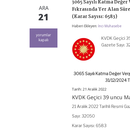
3065 Sayılı Katma Değer 
ARA
Fıkrasında Yer Alan Sür
21
(Karar Sayısı: 6583)
Haberi Ekleyen:
İnci Muhasebe
3065
yorumlar
KVDK Geçici 39 
Sayılı
kapalı
Katma
Gazete Sayı: 3
Değer
Vergisi
Kanununun
Geçici
39
3065 Sayılı Katma Değer Vergi
uncu
Maddesinin
31/12/2024 Ta
Birinci
Fıkrasında
Tarih: 21 Aralık 2022
Yer
KVDK Geçici 39 uncu Ma
Alan
Sürenin
21 Aralık 2022 Tarihli Resmi G
31/12/2024
Tarihine
Sayı: 32050
Kadar
Uzatılması
Karar Sayısı: 6583
Hakkında