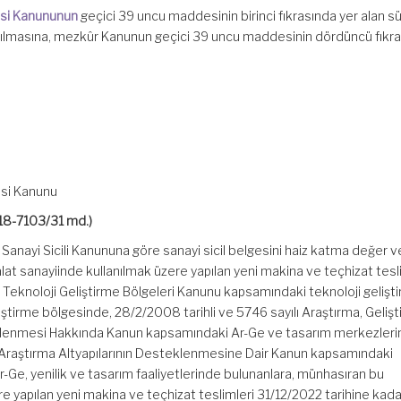
isi Kanununun
geçici 39 uncu maddesinin birinci fıkrasında yer alan s
tılmasına, mezkûr Kanunun geçici 39 uncu maddesinin dördüncü fıkra
isi Kanunu
18-7103/31 md.)
ı Sanayi Sicili Kanununa göre sanayi sicil belgesini haiz katma değer v
at sanayiinde kullanılmak üzere yapılan yeni makina ve teçhizat tesli
lı Teknoloji Geliştirme Bölgeleri Kanunu kapsamındaki teknoloji gelişt
eliştirme bölgesinde, 28/2/2008 tarihli ve 5746 sayılı Araştırma, Geliş
eklenmesi Hakkında Kanun kapsamındaki Ar-Ge ve tasarım merkezleri
ı Araştırma Altyapılarının Desteklenmesine Dair Kanun kapsamındaki
r-Ge, yenilik ve tasarım faaliyetlerinde bulunanlara, münhasıran bu
ere yapılan yeni makina ve teçhizat teslimleri 31/12/2022 tarihine ka