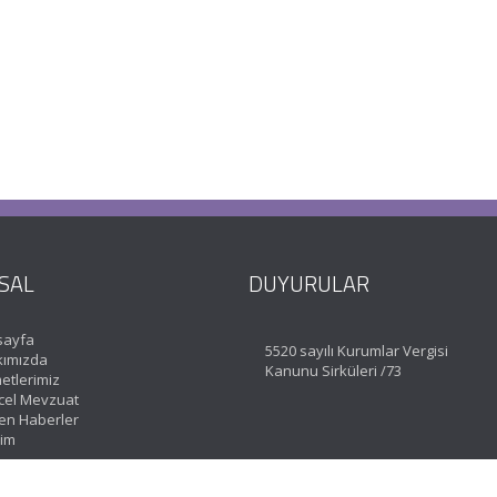
SAL
DUYURULAR
sayfa
5520 sayılı Kurumlar Vergisi
ımızda
Kanunu Sirküleri /73
etlerimiz
el Mevzuat
en Haberler
şim