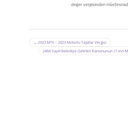
değer vergisinden müstesnadı
Post
←
2023 MTV – 2023 Motorlu Taşıtlar Vergisi
navigation
2464 Sayılı Belediye Gelirleri Kanununun 21 inci Ma