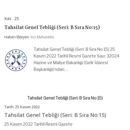
Kas
25
Tahsilat
yorumlar kapalı
Genel
Tahsilat Genel Tebliği (Seri: B Sıra No:15)
Tebliği
(Seri:
Haberi Ekleyen:
İnci Muhasebe
B
Sıra
No:15)
Tahsilat Genel Tebliği (Seri: B Sıra No:15) 25
için
Kasım 2022 Tarihli Resmi Gazete Sayı: 32024
Hazine ve Maliye Bakanlığı (Gelir İdaresi
Başkanlığı)’ndan:…
Tahsilat Genel Tebliği (Seri: B Sıra No:15)
Tarih: 25 Kasım 2022
Tahsilat Genel Tebliği (Seri: B Sıra No:15)
25 Kasım 2022 Tarihli Resmi Gazete