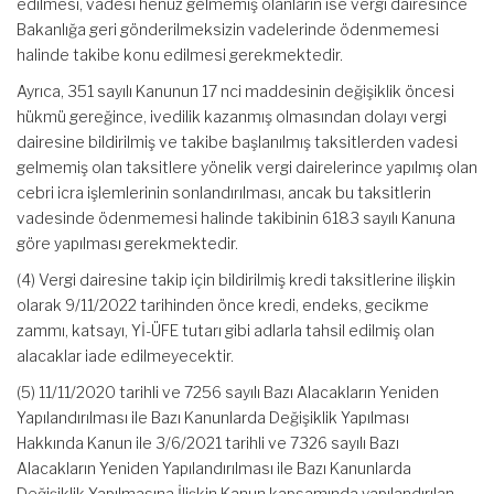
edilmesi, vadesi henüz gelmemiş olanların ise vergi dairesince
Bakanlığa geri gönderilmeksizin vadelerinde ödenmemesi
halinde takibe konu edilmesi gerekmektedir.
Ayrıca, 351 sayılı Kanunun 17 nci maddesinin değişiklik öncesi
hükmü gereğince, ivedilik kazanmış olmasından dolayı vergi
dairesine bildirilmiş ve takibe başlanılmış taksitlerden vadesi
gelmemiş olan taksitlere yönelik vergi dairelerince yapılmış olan
cebri icra işlemlerinin sonlandırılması, ancak bu taksitlerin
vadesinde ödenmemesi halinde takibinin 6183 sayılı Kanuna
göre yapılması gerekmektedir.
(4) Vergi dairesine takip için bildirilmiş kredi taksitlerine ilişkin
olarak 9/11/2022 tarihinden önce kredi, endeks, gecikme
zammı, katsayı, Yİ-ÜFE tutarı gibi adlarla tahsil edilmiş olan
alacaklar iade edilmeyecektir.
(5) 11/11/2020 tarihli ve 7256 sayılı Bazı Alacakların Yeniden
Yapılandırılması ile Bazı Kanunlarda Değişiklik Yapılması
Hakkında Kanun ile 3/6/2021 tarihli ve 7326 sayılı Bazı
Alacakların Yeniden Yapılandırılması ile Bazı Kanunlarda
Değişiklik Yapılmasına İlişkin Kanun kapsamında yapılandırılan