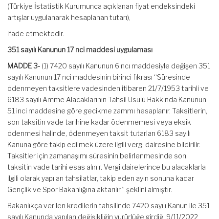
(Türkiye İstatistik Kurumunca açıklanan fiyat endeksindeki
artışlar uygulanarak hesaplanan tutarı),
ifade etmektedir.
351 sayılı Kanunun 17 nci maddesi uygulaması
MADDE 3-
(1) 7420 sayılı Kanunun 6 ncı maddesiyle değişen 351
sayılı Kanunun 17 nci maddesinin birinci fıkrası “Süresinde
ödenmeyen taksitlere vadesinden itibaren 21/7/1953 tarihli ve
6183 sayılı Amme Alacaklarının Tahsil Usulü Hakkında Kanunun
51 inci maddesine göre gecikme zammı hesaplanır. Taksitlerin,
son taksitin vade tarihine kadar ödenmemesi veya eksik
ödenmesi halinde, ödenmeyen taksit tutarları 6183 sayılı
Kanuna göre takip edilmek üzere ilgili vergi dairesine bildirilir.
Taksitler için zamanaşımı süresinin belirlenmesinde son
taksitin vade tarihi esas alınır. Vergi dairelerince bu alacaklarla
ilgili olarak yapılan tahsilatlar, takip eden ayın sonuna kadar
Gençlik ve Spor Bakanlığına aktarılır.” şeklini almıştır.
Bakanlıkça verilen kredilerin tahsilinde 7420 sayılı Kanun ile 351
sayılı Kanunda yapılan değişikliğin yürürlüğe girdiği 9/11/2022