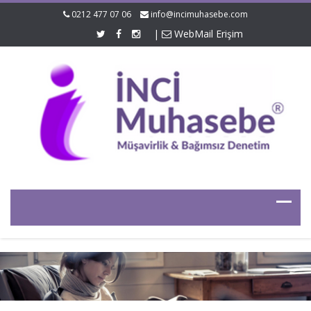
0212 477 07 06
info@incimuhasebe.com
|
WebMail Erişim