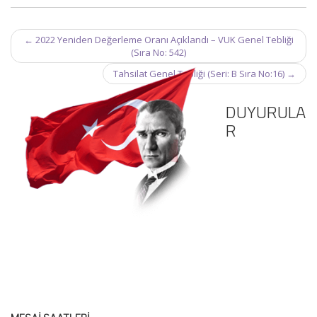
Post
←
2022 Yeniden Değerleme Oranı Açıklandı – VUK Genel Tebliği
navigation
(Sıra No: 542)
Tahsilat Genel Tebliği (Seri: B Sıra No:16)
→
DUYURULA
R
MESAİ SAATLERİ