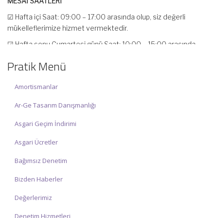
☑ Hafta içi Saat: 09:00 – 17:00 arasında olup, siz değerli
mükelleflerimize hizmet vermektedir.
☑ Hafta sonu Cumartesi günü Saat: 10:00 – 15:00 arasında
olup, siz değerli mükelleflerimize hizmet vermektedir.
Pratik Menü
İlgi ve anlayışınız için İNCİ MUHASEBE MÜŞAVİRLİK Ailesi olarak
teşekkür ederiz.
Amortismanlar
Ar-Ge Tasarım Danışmanlığı
Asgari Geçim İndirimi
Asgari Ücretler
Bağımsız Denetim
Bizden Haberler
Değerlerimiz
Denetim Hizmetleri