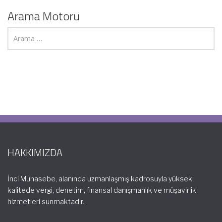
Arama Motoru
HAKKIMIZDA
İnci Muhasebe, alanında uzmanlaşmış kadrosuyla yüksek
kalitede vergi, denetim, finansal danışmanlık ve müşavirlik
hizmetleri sunmaktadır.