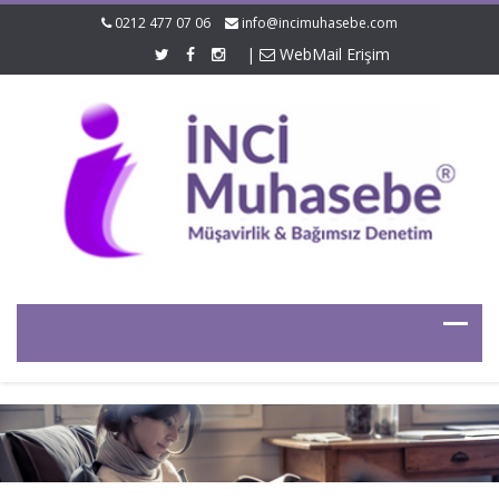
0212 477 07 06
info@incimuhasebe.com
|
WebMail Erişim