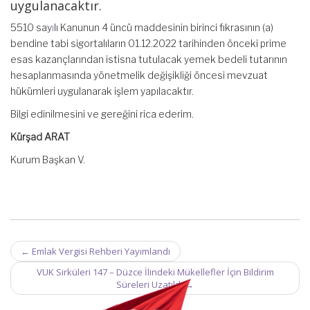
uygulanacaktır.
5510 say
ı
lı Kanunun 4 üncü maddesinin birinci fıkrasının (a)
bendine tabi sigortalıların 01.12.2022 tarihinden önceki prime
esas kazançlarından istisna tutulacak yemek bedeli tutarının
hesaplanmasında yönetmelik değişikliği öncesi mevzuat
hükümleri uygulanarak işlem yapılacaktır.
Bilgi edinilmesini ve gereğini rica ederim.
Kürşad ARAT
Kurum Başkan V.
Post
←
Emlak Vergisi Rehberi Yayımlandı
navigation
VUK Sirküleri 147 – Düzce İlindeki Mükellefler İçin Bildirim
Süreleri Uzatıldı
→