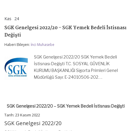
Kas
24
SGK
yorumlar kapalı
Genelgesi
SGK Genelgesi 2022/20 – SGK Yemek Bedeli İstisnası
2022/20
–
Değişti
SGK
Yemek
Haberi Ekleyen:
İnci Muhasebe
Bedeli
İstisnası
SGK Genelgesi 2022/20 SGK Yemek Bedeli
Değişti
için
İstisnası Değişti T.C. SOSYAL GÜVENLİK
KURUMU BAŞKANLIĞI Sigorta Primleri Genel
Müdürlüğü Sayı: E-24010506-202….
SGK Genelgesi 2022/20 – SGK Yemek Bedeli İstisnası Değişti
Tarih: 23 Kasım 2022
SGK Genelgesi 2022/20