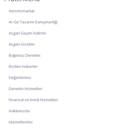
İlgi ve anlayışınız için İNCİ MUHASEBE MÜŞAVİRLİK Ailesi olarak
teşekkür ederiz.
Amortismanlar
Ar-Ge Tasarım Danışmanlığı
Asgari Geçim İndirimi
Asgari Ücretler
Bağımsız Denetim
Bizden Haberler
Değerlerimiz
Denetim Hizmetleri
Finansal ve Kredi Hizmetleri
Hakkımızda
Hizmetlerimiz