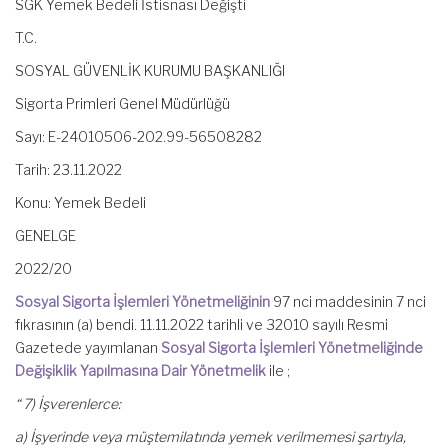
SGK Yemek Bedeli İstisnası Değişti
T.C.
SOSYAL GÜVENLİK KURUMU BAŞKANLIĞI
Sigorta Primleri Genel Müdürlüğü
Sayı: E-24010506-202.99-56508282
Tarih: 23.11.2022
Konu: Yemek Bedeli
GENELGE
2022/20
Sosyal Sigorta İşlemleri Yönetmeliğinin
97 nci maddesinin 7 nci
fıkrasının (a) bendi. 11.11.2022 tarihli ve 32010 sayılı Resmi
Gazetede yayımlanan
Sosyal Sigorta İşlemleri Yönetmeliğinde
Değişiklik Yapılmasına Dair Yönetmelik
ile ;
“ 7) İşverenlerce:
a) İşyerinde veya müştemilatında yemek verilmemesi şartıyla,