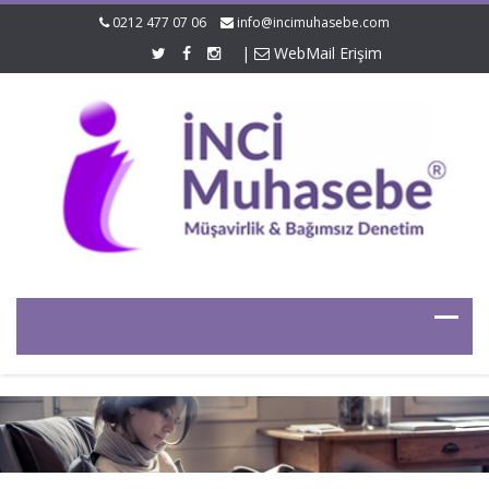
0212 477 07 06
info@incimuhasebe.com
|
WebMail Erişim