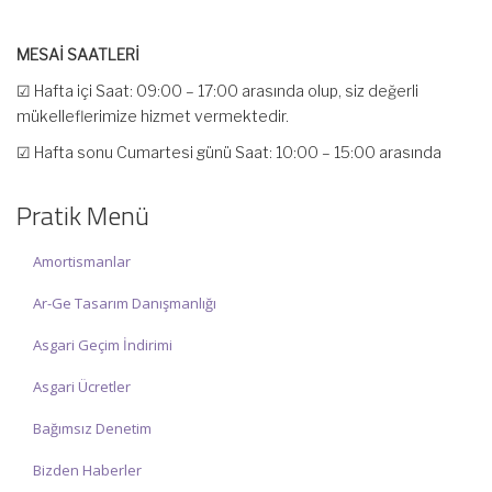
MESAİ SAATLERİ
☑ Hafta içi Saat: 09:00 – 17:00 arasında olup, siz değerli
mükelleflerimize hizmet vermektedir.
☑ Hafta sonu Cumartesi günü Saat: 10:00 – 15:00 arasında
olup, siz değerli mükelleflerimize hizmet vermektedir.
Pratik Menü
İlgi ve anlayışınız için İNCİ MUHASEBE MÜŞAVİRLİK Ailesi olarak
teşekkür ederiz.
Amortismanlar
Ar-Ge Tasarım Danışmanlığı
Asgari Geçim İndirimi
Asgari Ücretler
Bağımsız Denetim
Bizden Haberler