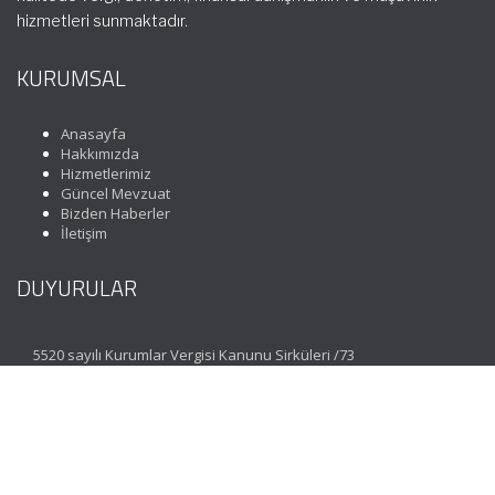
hizmetleri sunmaktadır.
KURUMSAL
Anasayfa
Hakkımızda
Hizmetlerimiz
Güncel Mevzuat
Bizden Haberler
İletişim
DUYURULAR
5520 sayılı Kurumlar Vergisi Kanunu Sirküleri /73
İLETİŞİM
Koza Mahallesi 1635. Sokak No: 3 Maximoon Evleri C
Blok Zemin Kat D: 1 Esenkent Bahçeşehir | İstanbul