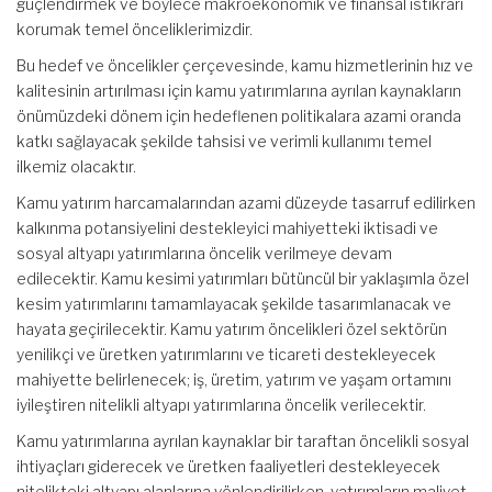
güçlendirmek ve böylece makroekonomik ve finansal istikrarı
korumak temel önceliklerimizdir.
Bu hedef ve öncelikler çerçevesinde, kamu hizmetlerinin hız ve
kalitesinin artırılması için kamu yatırımlarına ayrılan kaynakların
önümüzdeki dönem için hedeflenen politikalara azami oranda
katkı sağlayacak şekilde tahsisi ve verimli kullanımı temel
ilkemiz olacaktır.
Kamu yatırım harcamalarından azami düzeyde tasarruf edilirken
kalkınma potansiyelini destekleyici mahiyetteki iktisadi ve
sosyal altyapı yatırımlarına öncelik verilmeye devam
edilecektir. Kamu kesimi yatırımları bütüncül bir yaklaşımla özel
kesim yatırımlarını tamamlayacak şekilde tasarımlanacak ve
hayata geçirilecektir. Kamu yatırım öncelikleri özel sektörün
yenilikçi ve üretken yatırımlarını ve ticareti destekleyecek
mahiyette belirlenecek; iş, üretim, yatırım ve yaşam ortamını
iyileştiren nitelikli altyapı yatırımlarına öncelik verilecektir.
Kamu yatırımlarına ayrılan kaynaklar bir taraftan öncelikli sosyal
ihtiyaçları giderecek ve üretken faaliyetleri destekleyecek
nitelikteki altyapı alanlarına yönlendirilirken, yatırımların maliyet