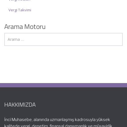
Vergi Takvimi
Arama Motoru
HAKKIMIZDA
İnci Muhasebe, alanında uzmanlaşmış kadrosuyla yüksek
kalitede vergi, denetim, finansal danışmanlık ve müşavirlik