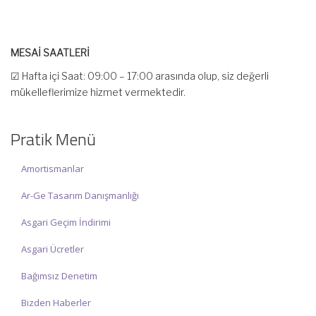
MESAİ SAATLERİ
☑ Hafta içi Saat: 09:00 – 17:00 arasında olup, siz değerli
mükelleflerimize hizmet vermektedir.
☑ Hafta sonu Cumartesi günü Saat: 10:00 – 15:00 arasında
olup, siz değerli mükelleflerimize hizmet vermektedir.
Pratik Menü
İlgi ve anlayışınız için İNCİ MUHASEBE MÜŞAVİRLİK Ailesi olarak
teşekkür ederiz.
Amortismanlar
Ar-Ge Tasarım Danışmanlığı
Asgari Geçim İndirimi
Asgari Ücretler
Bağımsız Denetim
Bizden Haberler