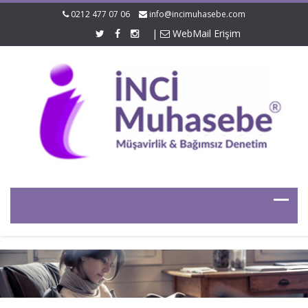
0212 477 07 06
info@incimuhasebe.com
|
WebMail Erişim