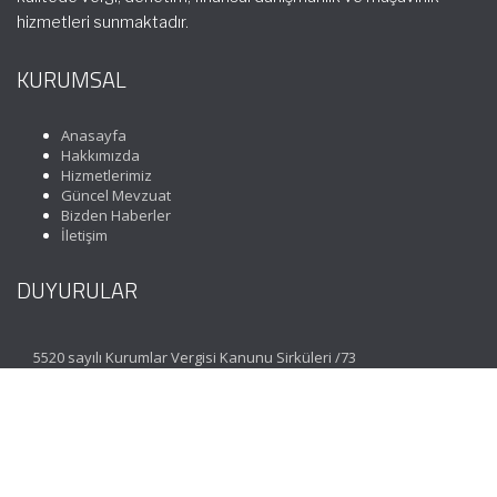
hizmetleri sunmaktadır.
KURUMSAL
Anasayfa
Hakkımızda
Hizmetlerimiz
Güncel Mevzuat
Bizden Haberler
İletişim
DUYURULAR
5520 sayılı Kurumlar Vergisi Kanunu Sirküleri /73
İLETİŞİM
Koza Mahallesi 1635. Sokak No: 3 Maximoon Evleri C
Blok Zemin Kat D: 1 Esenkent Bahçeşehir | İstanbul