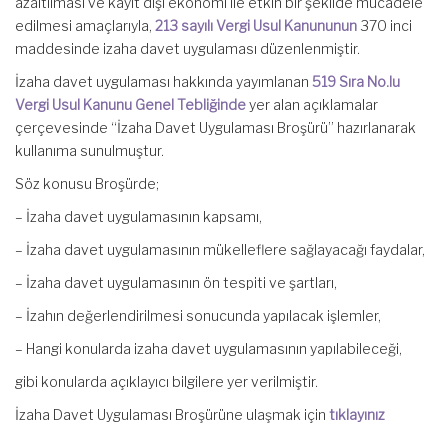
azaltılması ve kayıt dışı ekonomi ile etkin bir şekilde mücadele
edilmesi amaçlarıyla,
213 sayılı Vergi Usul Kanununun
370 inci
maddesinde izaha davet uygulaması düzenlenmiştir.
İzaha davet uygulaması hakkında yayımlanan
519 Sıra No.lu
Vergi Usul Kanunu Genel Tebliğinde
yer alan açıklamalar
çerçevesinde “İzaha Davet Uygulaması Broşürü” hazırlanarak
kullanıma sunulmuştur.
Söz konusu Broşürde;
– İzaha davet uygulamasının kapsamı,
– İzaha davet uygulamasının mükelleflere sağlayacağı faydalar,
– İzaha davet uygulamasının ön tespiti ve şartları,
– İzahın değerlendirilmesi sonucunda yapılacak işlemler,
– Hangi konularda izaha davet uygulamasının yapılabileceği,
gibi konularda açıklayıcı bilgilere yer verilmiştir.
İzaha Davet Uygulaması Broşürüne ulaşmak için
tıklayınız