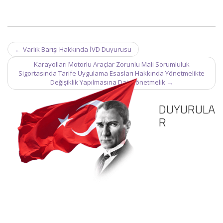
Post
←
Varlık Barışı Hakkında İVD Duyurusu
navigation
Karayolları Motorlu Araçlar Zorunlu Mali Sorumluluk
Sigortasında Tarife Uygulama Esasları Hakkında Yönetmelikte
Değişiklik Yapılmasına Dair Yönetmelik
→
DUYURULA
R