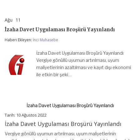
Ağu
11
İzaha
yorumlar kapalı
Davet
İzaha Davet Uygulaması Broşürü Yayınlandı
Uygulaması
Broşürü
Haberi Ekleyen:
İnci Muhasebe
Yayınlandı
için
İzaha Davet Uygulaması Broşürü Yayınlandı
Vergiye gönüllü uyumun artırılması, uyum
maliyetlerinin azaltılması ve kayıt dışı ekonomi
ile etkin bir şeki…
İzaha Davet Uygulaması Broşürü Yayınlandı
Tarih: 10 Ağustos 2022
İzaha Davet Uygulaması Broşürü Yayınlandı
Vergiye gönüllü uyumun artırılması, uyum maliyetlerinin