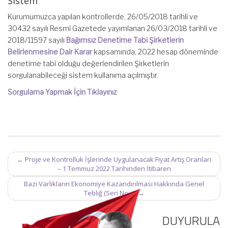
Sistem
Kurumumuzca yapılan kontrollerde, 26/05/2018 tarihli ve
30432 sayılı Resmî Gazetede yayımlanan 26/03/2018 tarihli ve
2018/11597 sayılı
Bağımsız Denetime Tabi Şirketlerin
Belirlenmesine Dair Karar
kapsamında, 2022 hesap döneminde
denetime tabi olduğu değerlendirilen Şirketlerin
sorgulanabileceği sistem kullanıma açılmıştır.
Sorgulama Yapmak İçin Tıklayınız
Post
←
Proje ve Kontrolluk İşlerinde Uygulanacak Fiyat Artış Oranları
navigation
– 1 Temmuz 2022 Tarihinden İtibaren
Bazı Varlıkların Ekonomiye Kazandırılması Hakkında Genel
Tebliğ (Seri No: 1)
→
DUYURULA