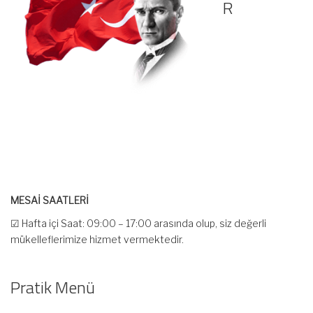
R
MESAİ SAATLERİ
☑ Hafta içi Saat: 09:00 – 17:00 arasında olup, siz değerli
mükelleflerimize hizmet vermektedir.
☑ Hafta sonu Cumartesi günü Saat: 10:00 – 15:00 arasında
olup, siz değerli mükelleflerimize hizmet vermektedir.
Pratik Menü
İlgi ve anlayışınız için İNCİ MUHASEBE MÜŞAVİRLİK Ailesi olarak
teşekkür ederiz.