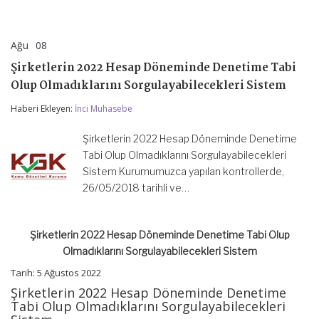
Ağu
08
Şirketlerin
yorumlar kapalı
2022
Şirketlerin 2022 Hesap Döneminde Denetime Tabi
Hesap
Döneminde
Olup Olmadıklarını Sorgulayabilecekleri Sistem
Denetime
Tabi
Haberi Ekleyen:
İnci Muhasebe
Olup
Olmadıklarını
Şirketlerin 2022 Hesap Döneminde Denetime
Sorgulayabilecekleri
Sistem
Tabi Olup Olmadıklarını Sorgulayabilecekleri
için
Sistem Kurumumuzca yapılan kontrollerde,
26/05/2018 tarihli ve…
Şirketlerin 2022 Hesap Döneminde Denetime Tabi Olup
Olmadıklarını Sorgulayabilecekleri Sistem
Tarih: 5 Ağustos 2022
Şirketlerin 2022 Hesap Döneminde Denetime
Tabi Olup Olmadıklarını Sorgulayabilecekleri