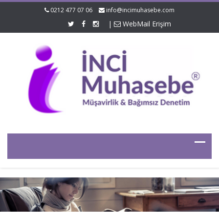
0212 477 07 06
info@incimuhasebe.com
|
WebMail Erişim