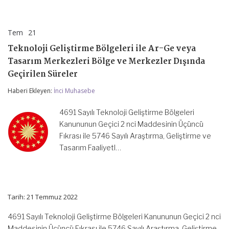
Tem
21
Teknoloji
yorumlar kapalı
Geliştirme
Teknoloji Geliştirme Bölgeleri ile Ar-Ge veya
Bölgeleri
ile
Tasarım Merkezleri Bölge ve Merkezler Dışında
Ar-
Geçirilen Süreler
Ge
veya
Haberi Ekleyen:
İnci Muhasebe
Tasarım
Merkezleri
Bölge
4691 Sayılı Teknoloji Geliştirme Bölgeleri
ve
Kanununun Geçici 2 nci Maddesinin Üçüncü
Merkezler
Fıkrası ile 5746 Sayılı Araştırma, Geliştirme ve
Dışında
Geçirilen
Tasarım Faaliyetl…
Süreler
için
Tarih: 21 Temmuz 2022
4691 Sayılı Teknoloji Geliştirme Bölgeleri Kanununun Geçici 2 nci
Maddesinin Üçüncü Fıkrası ile 5746 Sayılı Araştırma, Geliştirme