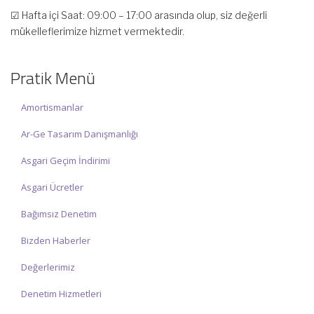
☑ Hafta içi Saat: 09:00 – 17:00 arasında olup, siz değerli
mükelleflerimize hizmet vermektedir.
☑ Hafta sonu Cumartesi günü Saat: 10:00 – 15:00 arasında
olup, siz değerli mükelleflerimize hizmet vermektedir.
Pratik Menü
İlgi ve anlayışınız için İNCİ MUHASEBE MÜŞAVİRLİK Ailesi olarak
teşekkür ederiz.
Amortismanlar
Ar-Ge Tasarım Danışmanlığı
Asgari Geçim İndirimi
Asgari Ücretler
Bağımsız Denetim
Bizden Haberler
Değerlerimiz
Denetim Hizmetleri