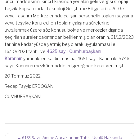
üncü maddesinin ikinci fıkrasında yer alan gelir vergisi stopajı
teşviki kapsamında, Teknoloji Geliştirme Bölgeleri ile Ar-Ge
veya Tasarım Merkezlerinde çalışan personelin toplam sayısına
veya teşvike konu edilen toplam çalışma sürelerine
uygulanmak üzere söz konusu bölge ve merkezler dışında
geçirilen süreler bakımından belirlenmiş olan oranın, 31/12/2023
tarihine kadar yüzde yetmiş beş olarak uygulanması ile
16/10/2021 tarihli ve
4625 sayılı Cumhurbaşkanı
Kararının
yürürlükten kaldırılmasına, 4691 sayılı Kanun ile 5746
sayılı Kanunun mezkûr maddeleri gereğince karar verilmiştir.
20 Temmuz 2022
Recep Tayyip ERDOĞAN
CUMHURBAŞKANI
Post
←
6183 Sayılı Amme Alacaklarının Tahsil Usulü Hakkında