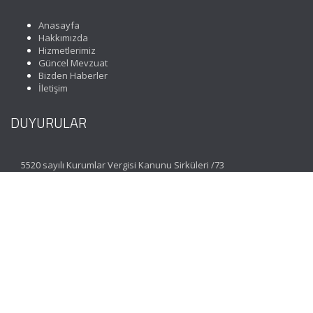
Anasayfa
Hakkımızda
Hizmetlerimiz
Güncel Mevzuat
Bizden Haberler
İletişim
DUYURULAR
5520 sayılı Kurumlar Vergisi Kanunu Sirküleri /73
İLETİŞİM
Koza Mahallesi 1635. Sokak No: 3 Maximoon Evleri C
Blok Zemin Kat D: 1 Esenkent Bahçeşehir | İstanbul
(0212) 477 07 06
(Pbx)
info@incimuhasebe.com