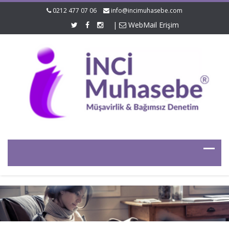
0212 477 07 06
info@incimuhasebe.com
|
WebMail Erişim