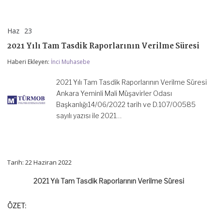
Haz
23
2021
yorumlar kapalı
Yılı
2021 Yılı Tam Tasdik Raporlarının Verilme Süresi
Tam
Tasdik
Haberi Ekleyen:
İnci Muhasebe
Raporlarının
Verilme
Süresi
2021 Yılı Tam Tasdik Raporlarının Verilme Süresi
için
Ankara Yeminli Mali Müşavirler Odası
Başkanlığı14/06/2022 tarih ve D.107/00585
sayılı yazısı ile 2021…
Tarih: 22 Haziran 2022
2021 Yılı Tam Tasdik Raporlarının Verilme Süresi
ÖZET: