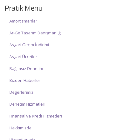
olup, siz değerli mükelleflerimize hizmet vermektedir.
Pratik Menü
İlgi ve anlayışınız için İNCİ MUHASEBE MÜŞAVİRLİK Ailesi olarak
Amortismanlar
teşekkür ederiz.
Ar-Ge Tasarım Danışmanlığı
Asgari Geçim İndirimi
Asgari Ücretler
Bağımsız Denetim
Bizden Haberler
Değerlerimiz
Denetim Hizmetleri
Finansal ve Kredi Hizmetleri
Hakkımızda
Hizmetlerimiz