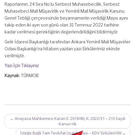
Raporlarının, 24 Sıra No.lu Serbest Muhasebecilik, Serbest
Muhasebeci Mali Müşavirlik ve Yeminli Mali Müşavirlik Kanunu
Genel Tebliği çerçevesinde beyannamenin verildiği Mayıs ayını
takip eden iki ayın son günü olan 31 Temmuz 2022 tarihine
kadar verilmesi gerektiğinin değerlendirildiğini bildirmiştir.
Gelir İdaresi Başkanlığı tarafından Ankara Yeminli Mali Müşavirler
Odası Başkanlığı’na hitaben yazılan yazı Sirkülerimiz ekinde
verilmiştir.
Yazı İçin Tıklayınız
Kaynak:
TÜRMOB
Post
←
Anayasa Mahkemesi Kararı E: 2019/80, K: 2022/31 – 213 Sayılı
navigation
Kanun Hk
İsteğe Bağlı Tam Tevkifat Uygulaması – KDV Sirküleri/69
→