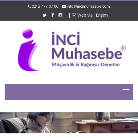
0212 477 07 06
info@incimuhasebe.com
|
WebMail Erişim